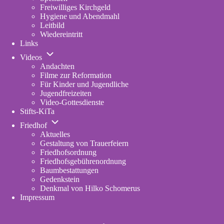
Freiwilliges Kirchgeld
Hygiene und Abendmahl
Leitbild
Wiedereintritt
Links
Unternavigation
Videos
von
Andachten
Videos
Filme zur Reformation
Für Kinder und Jugendliche
Jugendfreizeiten
Video-Gottesdienste
Stifts-KiTa
(opens
Unternavigation
in
Friedhof
von
new
Aktuelles
Friedhof
tab)
Gestaltung von Trauerfeiern
Friedhofsordnung
Friedhofsgebührenordnung
(opens
Baumbestattungen
in
Gedenkstein
new
Denkmal von Hilko Schomerus
tab)
Impressum