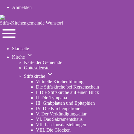
Anmelden
User
account
Stifts-Kirchengemeinde Wunstorf
menu
Navigation
Toggle
Startseite
main
Unternavigation
menu
Kirche
von
Karte der Gemeinde
Kirche
Gottesdienste
Unternavigation
Stiftskirche
von
Virtuelle Kirchenführung
Stiftskirche
Die Stiftskirche bei Kerzenschein
I. Die Stiftskirche auf einen Blick
II. Die Tympana
III. Grabplatten und Epitaphien
IV. Die Kirchenpatrone
V. Der Verkündigungsaltar
VI. Das Sakramentshaus
VII. Passionsdarstellungen
VIII. Die Glocken