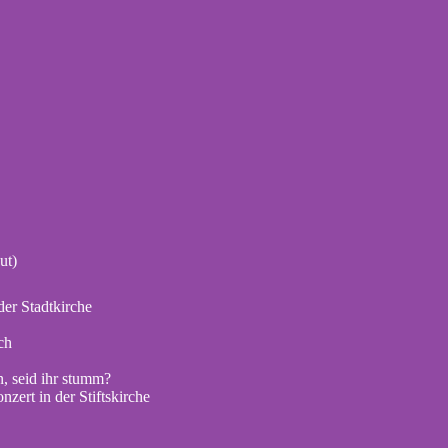
ut)
er Stadtkirche
ch
, seid ihr stumm?
zert in der Stiftskirche