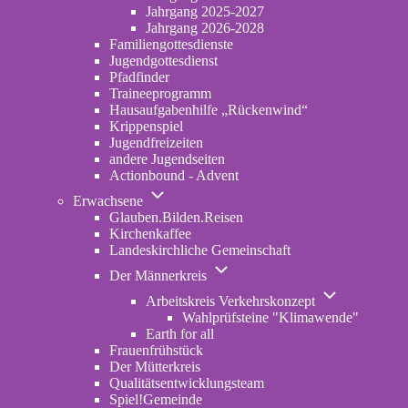
2022-
Jahrgang 2025-2027
2024
Jahrgang 2026-2028
Familiengottesdienste
Jugendgottesdienst
Pfadfinder
(opens
Traineeprogramm
in
Hausaufgabenhilfe „Rückenwind“
new
Krippenspiel
tab)
Jugendfreizeiten
andere Jugendseiten
Actionbound - Advent
Unternavigation
Erwachsene
von
Glauben.Bilden.Reisen
(opens
Erwachsene
Kirchenkaffee
in
Landeskirchliche Gemeinschaft
new
Unternavigation
tab)
Der Männerkreis
von
Unternavigatio
Der
Arbeitskreis Verkehrskonzept
von
Männerkreis
Wahlprüfsteine "Klimawende"
Arbeitskreis
Earth for all
Verkehrskonze
Frauenfrühstück
Der Mütterkreis
Qualitätsentwicklungsteam
Spiel!Gemeinde