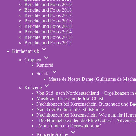
2023
Berichte und Fotos 2019
Berichte und Fotos 2018
Berichte und Fotos 2017
Berichte und Fotos 2016
Berichte und Fotos 2015
Berichte und Fotos 2014
Berichte und Fotos 2013
Berichte und Fotos 2012
Unternavigation
Kirchenmusik
von
Unternavigation
Kirchenmusik
Gruppen
von
Kantorei
Gruppen
Unternavigation
Schola
von
Messe de Nostre Dame (Gulliaume de Macha
Schola
Unternavigation
Konzerte
von
Von Süd- nach Norddeutschland – Orgelkonzert in d
Konzerte
Musik zur Todesstunde Jesu Christi
Nachtkonzert bei Kerzenschein: Buxtehude und Ba
Nacht der Kultur in der Stiftskirche
Nachtkonzert bei Kerzenschein: Wie nun, ihr Herren
"Die Himmel erzählen die Ehre Gottes" - Adventskon
„Maria durch ein Dornwald ging"
Unternavigation
Konzerte Archiv