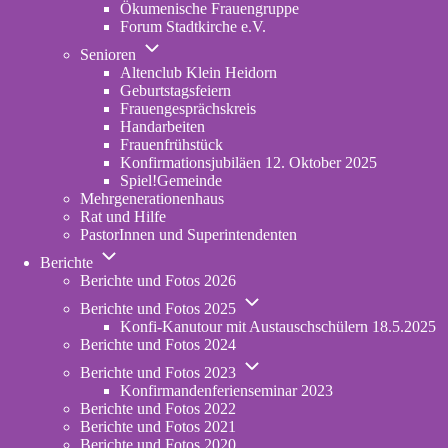
Ökumenische Frauengruppe
Forum Stadtkirche e.V.
(opens
Unternavigation
in
Senioren
von
new
Altenclub Klein Heidorn
Senioren
tab)
Geburtstagsfeiern
Frauengesprächskreis
Handarbeiten
Frauenfrühstück
Konfirmationsjubiläen 12. Oktober 2025
Spiel!Gemeinde
Mehrgenerationenhaus
(opens
Rat und Hilfe
in
PastorInnen und Superintendenten
new
Unternavigation
tab)
Berichte
von
Berichte und Fotos 2026
Berichte
Unternavigation
Berichte und Fotos 2025
von
Konfi-Kanutour mit Austauschschülern 18.5.2025
Berichte
Berichte und Fotos 2024
und
Unternavigation
Fotos
Berichte und Fotos 2023
von
2025
Konfirmandenferienseminar 2023
Berichte
Berichte und Fotos 2022
und
Berichte und Fotos 2021
Fotos
Berichte und Fotos 2020