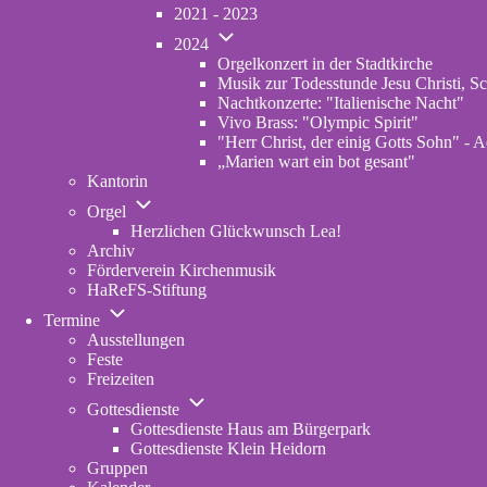
von
2021 - 2023
Konzerte
Unternavigation
Archiv
2024
von
Orgelkonzert in der Stadtkirche
2024
Musik zur Todesstunde Jesu Christi, Sc
Nachtkonzerte: "Italienische Nacht"
Vivo Brass: "Olympic Spirit"
"Herr Christ, der einig Gotts Sohn" - A
„Marien wart ein bot gesant"
Kantorin
Unternavigation
Orgel
von
Herzlichen Glückwunsch Lea!
Orgel
Archiv
Förderverein Kirchenmusik
HaReFS-Stiftung
Unternavigation
Termine
von
Ausstellungen
Termine
Feste
Freizeiten
Unternavigation
Gottesdienste
von
Gottesdienste Haus am Bürgerpark
Gottesdienste
Gottesdienste Klein Heidorn
Gruppen