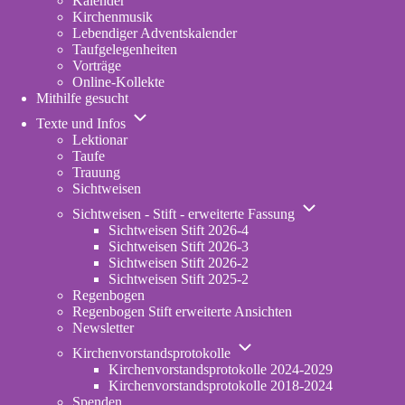
Kalender
Kirchenmusik
Lebendiger Adventskalender
Taufgelegenheiten
Vorträge
Online-Kollekte
Mithilfe gesucht
Unternavigation
Texte und Infos
von
Lektionar
Texte
Taufe
und
Trauung
Infos
Sichtweisen
Unternavigation
Sichtweisen - Stift - erweiterte Fassung
von
Sichtweisen Stift 2026-4
Sichtweisen
Sichtweisen Stift 2026-3
-
Sichtweisen Stift 2026-2
Stift
Sichtweisen Stift 2025-2
-
Regenbogen
erweiterte
Regenbogen Stift erweiterte Ansichten
Fassung
Newsletter
Unternavigation
Kirchenvorstandsprotokolle
von
Kirchenvorstandsprotokolle 2024-2029
Kirchenvorstandsprotokolle
Kirchenvorstandsprotokolle 2018-2024
Spenden