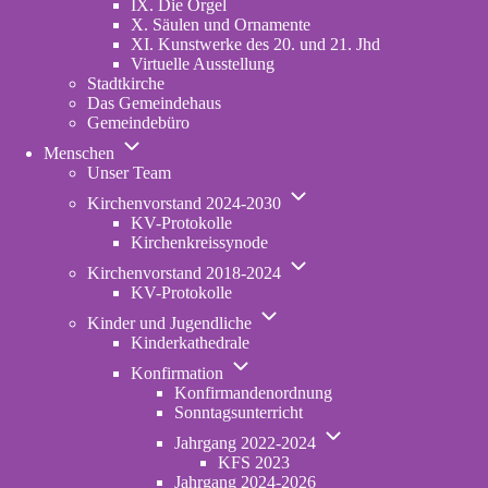
IX. Die Orgel
X. Säulen und Ornamente
XI. Kunstwerke des 20. und 21. Jhd
Virtuelle Ausstellung
Stadtkirche
Das Gemeindehaus
Gemeindebüro
Unternavigation
Menschen
von
Unser Team
Menschen
Unternavigation
Kirchenvorstand 2024-2030
von
KV-Protokolle
Kirchenvorstand
Kirchenkreissynode
2024-
Unternavigation
2030
Kirchenvorstand 2018-2024
von
KV-Protokolle
Kirchenvorstand
Unternavigation
2018-
Kinder und Jugendliche
von
2024
Kinderkathedrale
Kinder
Unternavigation
und
Konfirmation
von
Jugendliche
Konfirmandenordnung
Konfirmation
Sonntagsunterricht
Unternavigation
Jahrgang 2022-2024
von
KFS 2023
Jahrgang
Jahrgang 2024-2026