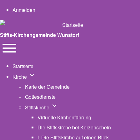
User account menu
Anmelden
Stifts-Kirchengemeinde Wunstorf
Navigation
Toggle main menu
Startseite
Unternavigation von Kirche
Kirche
Karte der Gemeinde
Gottesdienste
Unternavigation von Stiftskirche
Stiftskirche
Virtuelle Kirchenführung
Die Stiftskirche bei Kerzenschein
I. Die Stiftskirche auf einen Blick