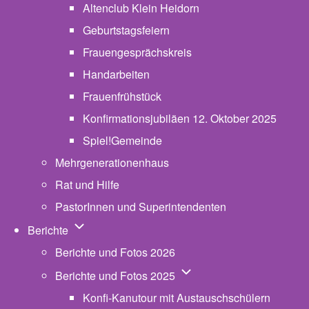
Altenclub Klein Heidorn
Geburtstagsfeiern
Frauengesprächskreis
Handarbeiten
Frauenfrühstück
Konfirmationsjubiläen 12. Oktober 2025
Spiel!Gemeinde
Mehrgenerationenhaus
(opens in new tab)
Rat und Hilfe
PastorInnen und Superintendenten
Unternavigation von Berichte
Berichte
Berichte und Fotos 2026
Unternavigation von Beric
Berichte und Fotos 2025
Konfi-Kanutour mit Austauschschülern