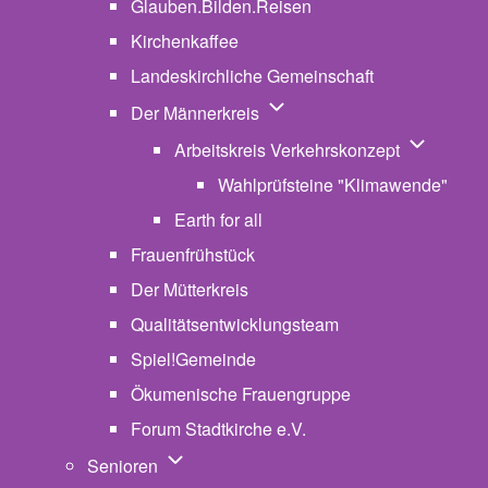
Glauben.Bilden.Reisen
(opens in new tab)
Kirchenkaffee
Landeskirchliche Gemeinschaft
Unternavigation von Der Män
Der Männerkreis
Unternavig
Arbeitskreis Verkehrskonzept
Wahlprüfsteine "Klimawende"
Earth for all
Frauenfrühstück
Der Mütterkreis
Qualitätsentwicklungsteam
Spiel!Gemeinde
Ökumenische Frauengruppe
Forum Stadtkirche e.V.
(opens in new tab)
Unternavigation von Senioren
Senioren