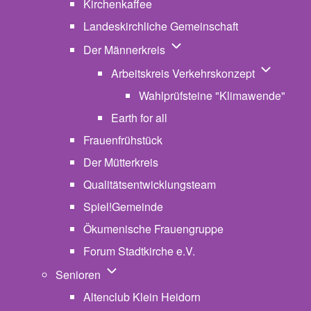
Kirchenkaffee
Landeskirchliche Gemeinschaft
Unternavigation von Der Män
Der Männerkreis
Unternavig
Arbeitskreis Verkehrskonzept
Wahlprüfsteine "Klimawende"
Earth for all
Frauenfrühstück
Der Mütterkreis
Qualitätsentwicklungsteam
Spiel!Gemeinde
Ökumenische Frauengruppe
Forum Stadtkirche e.V.
(opens in new tab)
Unternavigation von Senioren
Senioren
Altenclub Klein Heidorn