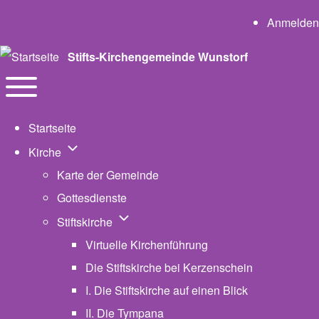
User a
Anmelden
Stifts-Kirchengemeinde Wunstorf
Navigation
Toggle main menu
Startseite
Unternavigation von Kirche
Kirche
Karte der Gemeinde
Gottesdienste
Unternavigation von Stiftskirche
Stiftskirche
Virtuelle Kirchenführung
Die Stiftskirche bei Kerzenschein
I. Die Stiftskirche auf einen Blick
II. Die Tympana