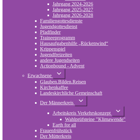
2022-
Jahrgang 2024-2026
2024
Jahrgang 2025-2027
Jahrgang 2026-2028
Familiengottesdienste
Jugendgottesdienst
Pfadfinder
(opens
Traineeprogramm
in
Hausaufgabenhilfe „Rückenwind“
new
Krippenspiel
tab)
Jugendfreizeiten
andere Jugendseiten
Actionbound - Advent
Unternavigation
Erwachsene
von
Glauben.Bilden.Reisen
Erwachsene
(opens
Kirchenkaffee
in
Landeskirchliche Gemeinschaft
new
tab)
Unternavigation
Der Männerkreis
von
Der
Unternavigati
Arbeitskreis Verkehrskonzept
Männerkreis
von
Wahlprüfsteine "Klimawende"
Arbeitskreis
Verkehrskonz
Earth for all
Frauenfrühstück
Der Mütterkreis