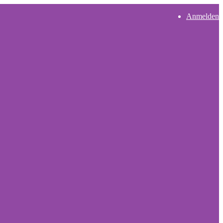
Anmelden
User
account
menu