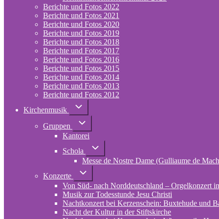
und
Berichte und Fotos 2022
Fotos
Berichte und Fotos 2021
2023
Berichte und Fotos 2020
Berichte und Fotos 2019
Berichte und Fotos 2018
Berichte und Fotos 2017
Berichte und Fotos 2016
Berichte und Fotos 2015
Berichte und Fotos 2014
Berichte und Fotos 2013
Berichte und Fotos 2012
Unternavigation
Kirchenmusik
von
Kirchenmusik
Unternavigation
Gruppen
von
Kantorei
Gruppen
Unternavigation
Schola
von
Messe de Nostre Dame (Gulliaume de Mach
Schola
Unternavigation
Konzerte
von
Von Süd- nach Norddeutschland – Orgelkonzert in 
Konzerte
Musik zur Todesstunde Jesu Christi
Nachtkonzert bei Kerzenschein: Buxtehude und B
Nacht der Kultur in der Stiftskirche