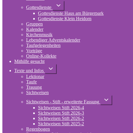
Unternavigation
Gottesdienste
von
Gottesdienste Haus am Bürgerpark
Gottesdienste
Gottesdienste Klein Heidorn
Gruppen
Kalender
Kirchenmusik
Lebendiger Adventskalender
Taufgelegenheiten
Vorträge
Online-Kollekte
Mithilfe gesucht
Unternavigation
Texte und Infos
von
Lektionar
Texte
und
Taufe
Infos
Trauung
Sichtweisen
Unternavigation
Sichtweisen - Stift - erweiterte Fassung
von
Sichtweisen Stift 2026-4
Sichtweisen
-
Sichtweisen Stift 2026-3
Stift
Sichtweisen Stift 2026-2
-
Sichtweisen Stift 2025-2
erweiterte
Regenbogen
Fassung