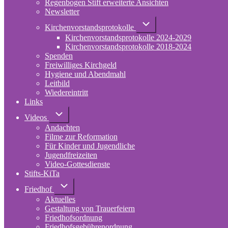
Regenbogen Stift erweiterte Ansichten
Newsletter
Unternavigation
Kirchenvorstandsprotokolle
von
Kirchenvorstandsprotokolle 2024-2029
Kirchenvorstandsprotokolle
Kirchenvorstandsprotokolle 2018-2024
Spenden
Freiwilliges Kirchgeld
Hygiene und Abendmahl
Leitbild
Wiedereintritt
Links
Unternavigation
Videos
von
Andachten
Videos
Filme zur Reformation
Für Kinder und Jugendliche
Jugendfreizeiten
Video-Gottesdienste
Stifts-KiTa
(opens
in
Unternavigation
Friedhof
von
new
Aktuelles
Friedhof
tab)
Gestaltung von Trauerfeiern
Friedhofsordnung
Friedhofsgebührenordnung
(opens