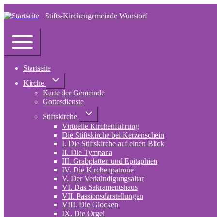
Stifts-Kirchengemeinde Wunstorf
Navigation
Toggle
main
Startseite
menu
Unternavigation
Kirche
von
Karte der Gemeinde
Kirche
Gottesdienste
Unternavigation
Stiftskirche
von
Virtuelle Kirchenführung
Stiftskirche
Die Stiftskirche bei Kerzenschein
I. Die Stiftskirche auf einen Blick
II. Die Tympana
III. Grabplatten und Epitaphien
IV. Die Kirchenpatrone
V. Der Verkündigungsaltar
VI. Das Sakramentshaus
VII. Passionsdarstellungen
VIII. Die Glocken
IX. Die Orgel