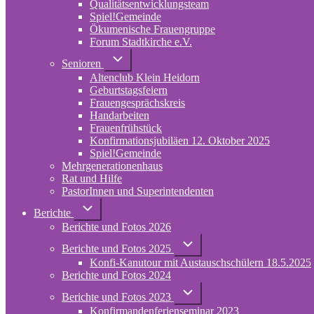
Qualitätsentwicklungsteam
Spiel!Gemeinde
Ökumenische Frauengruppe
Forum Stadtkirche e.V.
(opens
in
Unternavigation
Senioren
von
new
Altenclub Klein Heidorn
Senioren
tab)
Geburtstagsfeiern
Frauengesprächskreis
Handarbeiten
Frauenfrühstück
Konfirmationsjubiläen 12. Oktober 2025
Spiel!Gemeinde
Mehrgenerationenhaus
(opens
Rat und Hilfe
in
PastorInnen und Superintendenten
new
tab)
Unternavigation
Berichte
von
Berichte und Fotos 2026
Berichte
Unternavigation
Berichte und Fotos 2025
von
Konfi-Kanutour mit Austauschschülern 18.5.2025
Berichte
und
Berichte und Fotos 2024
Fotos
Unternavigation
2025
Berichte und Fotos 2023
von
Konfirmandenferienseminar 2023
Berichte