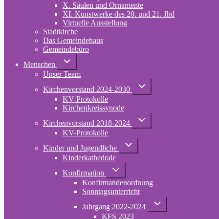
X. Säulen und Ornamente
XI. Kunstwerke des 20. und 21. Jhd
Virtuelle Ausstellung
Stadtkirche
Das Gemeindehaus
Gemeindebüro
Unternavigation
Menschen
von
Unser Team
Menschen
Unternavigation
Kirchenvorstand 2024-2030
von
KV-Protokolle
Kirchenvorstand
2024-
Kirchenkreissynode
2030
Unternavigation
Kirchenvorstand 2018-2024
von
KV-Protokolle
Kirchenvorstand
2018-
Unternavigation
2024
Kinder und Jugendliche
von
Kinderkathedrale
Kinder
und
Unternavigation
Jugendliche
Konfirmation
von
Konfirmandenordnung
Konfirmation
Sonntagsunterricht
Unternavigation
Jahrgang 2022-2024
von
KFS 2023
Jahrgang