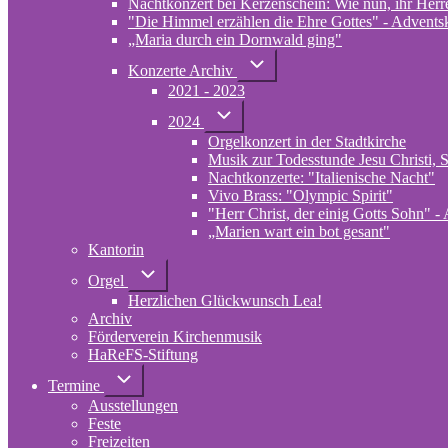
Nachtkonzert bei Kerzenschein: Wie nun, ihr Herr
"Die Himmel erzählen die Ehre Gottes" - Adventsko
„Maria durch ein Dornwald ging"
Unternavigation
Konzerte Archiv
von
2021 - 2023
Konzerte
Archiv
Unternavigation
2024
von
Orgelkonzert in der Stadtkirche
2024
Musik zur Todesstunde Jesu Christi, S
Nachtkonzerte: "Italienische Nacht"
Vivo Brass: "Olympic Spirit"
"Herr Christ, der einig Gotts Sohn" - 
„Marien wart ein bot gesant"
Kantorin
Unternavigation
Orgel
von
Herzlichen Glückwunsch Lea!
Orgel
Archiv
Förderverein Kirchenmusik
HaReFS-Stiftung
Unternavigation
Termine
von
Ausstellungen
Termine
Feste
Freizeiten