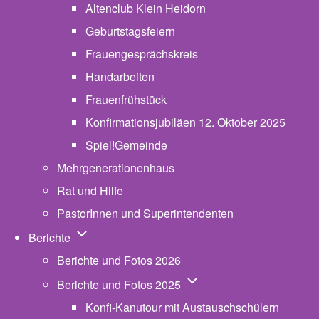
Altenclub Klein Heidorn
Geburtstagsfeiern
Frauengesprächskreis
Handarbeiten
Frauenfrühstück
Konfirmationsjubiläen 12. Oktober 2025
Spiel!Gemeinde
Mehrgenerationenhaus
(opens in new tab)
Rat und Hilfe
PastorInnen und Superintendenten
Unternavigation von Berichte
Berichte
Berichte und Fotos 2026
Unternavigation von Beric
Berichte und Fotos 2025
Konfi-Kanutour mit Austauschschülern