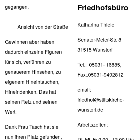
Friedhofsbüro
gegangen.
Katharina Thiele
Ansicht von der Straße
Senator-Meier-Str. 8
Gewinnen aber haben
31515 Wunstorf
dadurch einzelne Figuren
für sich, verführen zu
Tel.: 05031- 16885,
genauerem Hinsehen, zu
Fax:.05031-9492812
eigenem Hineintauchen,
email:
Hineindenken. Das hat
friedhof@stiftskirche-
seinen Reiz und seinen
wunstorf.de
Wert.
Arbeitszeiten:
Dank Frau Tasch hat sie
nun ihren Platz gefunden,
Di, Mi, Fr 9.00 - 13.00 Uhr