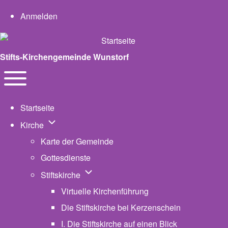
User account menu
Anmelden
Stifts-Kirchengemeinde Wunstorf
Navigation
Toggle main menu
Startseite
Unternavigation von Kirche
Kirche
Karte der Gemeinde
Gottesdienste
Unternavigation von Stiftskirche
Stiftskirche
Virtuelle Kirchenführung
Die Stiftskirche bei Kerzenschein
I. Die Stiftskirche auf einen Blick