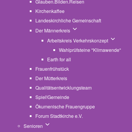
Glauben.Bilden.Reisen
(opens in new tab)
Kirchenkaffee
Landeskirchliche Gemeinschaft
Unternavigation von Der Män
Der Männerkreis
Unternavig
Arbeitskreis Verkehrskonzept
Wahlprüfsteine "Klimawende"
Earth for all
Frauenfrühstück
Der Mütterkreis
Qualitätsentwicklungsteam
Spiel!Gemeinde
Ökumenische Frauengruppe
Forum Stadtkirche e.V.
(opens in new tab)
Unternavigation von Senioren
Senioren