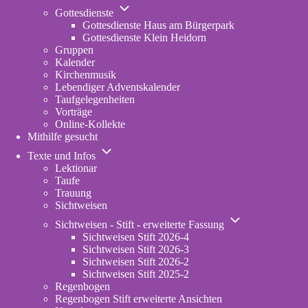
Unternavigation
Gottesdienste
von
Gottesdienste Haus am Bürgerpark
Gottesdienste
Gottesdienste Klein Heidorn
Gruppen
Kalender
Kirchenmusik
Lebendiger Adventskalender
Taufgelegenheiten
Vorträge
Online-Kollekte
Mithilfe gesucht
Unternavigation
Texte und Infos
von
Lektionar
Texte
Taufe
und
Trauung
Infos
Sichtweisen
Unternavigation
Sichtweisen - Stift - erweiterte Fassung
von
Sichtweisen Stift 2026-4
Sichtweisen
Sichtweisen Stift 2026-3
-
Sichtweisen Stift 2026-2
Stift
Sichtweisen Stift 2025-2
-
Regenbogen
erweiterte
Regenbogen Stift erweiterte Ansichten
Fassung