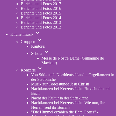
Berichte und Fotos 2017
Berichte und Fotos 2016
Berichte und Fotos 2015
Berichte und Fotos 2014
Berichte und Fotos 2013
Berichte und Fotos 2012
Unternavigation
Kirchenmusik
von
Unternavigation
Kirchenmusik
Gruppen
von
Kantorei
Gruppen
Unternavigation
Schola
von
Messe de Nostre Dame (Gulliaume de
Schola
Machaut)
Unternavigation
Konzerte
von
Von Süd- nach Norddeutschland – Orgelkonzert in
Konzerte
der Stadtkirche
Musik zur Todesstunde Jesu Christi
Nachtkonzert bei Kerzenschein: Buxtehude und
Bach
Nacht der Kultur in der Stiftskirche
Nachtkonzert bei Kerzenschein: Wie nun, ihr
Herren, seid ihr stumm?
"Die Himmel erzählen die Ehre Gottes" -