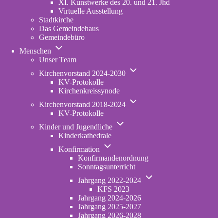
XI. Kunstwerke des 20. und 21. Jhd
Virtuelle Ausstellung
Stadtkirche
Das Gemeindehaus
Gemeindebüro
Unternavigation
Menschen
von
Unser Team
Menschen
Unternavigation
Kirchenvorstand 2024-2030
von
KV-Protokolle
Kirchenvorstand
Kirchenkreissynode
2024-
Unternavigation
2030
Kirchenvorstand 2018-2024
von
KV-Protokolle
Kirchenvorstand
Unternavigation
2018-
Kinder und Jugendliche
von
2024
Kinderkathedrale
Kinder
Unternavigation
und
Konfirmation
von
Jugendliche
Konfirmandenordnung
Konfirmation
Sonntagsunterricht
Unternavigation
Jahrgang 2022-2024
von
KFS 2023
Jahrgang
Jahrgang 2024-2026
2022-
Jahrgang 2025-2027
2024
Jahrgang 2026-2028