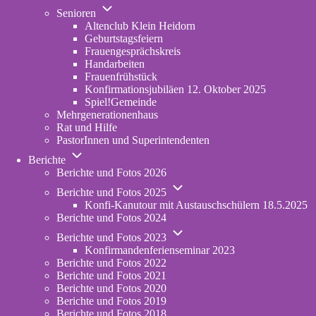
Unternavigation
in
Senioren
von
new
Altenclub Klein Heidorn
Senioren
tab)
Geburtstagsfeiern
Frauengesprächskreis
Handarbeiten
Frauenfrühstück
Konfirmationsjubiläen 12. Oktober 2025
Spiel!Gemeinde
Mehrgenerationenhaus
(opens
Rat und Hilfe
in
PastorInnen und Superintendenten
new
Unternavigation
tab)
Berichte
von
Berichte und Fotos 2026
Berichte
Unternavigation
Berichte und Fotos 2025
von
Konfi-Kanutour mit Austauschschülern 18.5.2025
Berichte
Berichte und Fotos 2024
und
Unternavigation
Fotos
Berichte und Fotos 2023
von
2025
Konfirmandenferienseminar 2023
Berichte
Berichte und Fotos 2022
und
Berichte und Fotos 2021
Fotos
Berichte und Fotos 2020
2023
Berichte und Fotos 2019
Berichte und Fotos 2018