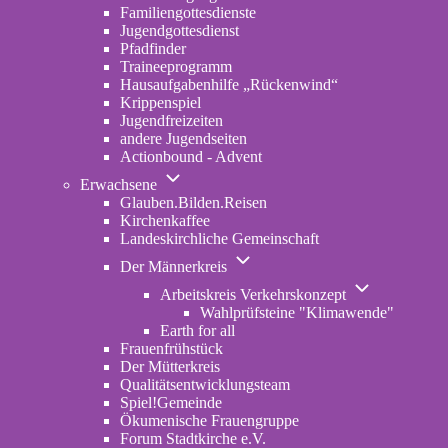
Familiengottesdienste
Jugendgottesdienst
Pfadfinder
(opens
Traineeprogramm
in
Hausaufgabenhilfe „Rückenwind“
new
Krippenspiel
tab)
Jugendfreizeiten
andere Jugendseiten
Actionbound - Advent
Unternavigation
Erwachsene
von
Glauben.Bilden.Reisen
(opens
Erwachsene
Kirchenkaffee
in
Landeskirchliche Gemeinschaft
new
Unternavigation
tab)
Der Männerkreis
von
Unternavigatio
Der
Arbeitskreis Verkehrskonzept
von
Männerkreis
Wahlprüfsteine "Klimawende"
Arbeitskreis
Earth for all
Verkehrskonze
Frauenfrühstück
Der Mütterkreis
Qualitätsentwicklungsteam
Spiel!Gemeinde
Ökumenische Frauengruppe
Forum Stadtkirche e.V.
(opens