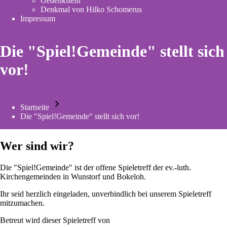
Gedenkstein
new
Denkmal von Hilko Schomerus
tab)
Impressum
Die "Spiel!Gemeinde" stellt sich
vor!
Startseite
Pfadnavigation
Die "Spiel!Gemeinde" stellt sich vor!
Wer sind wir?
Die "Spiel!Gemeinde" ist der offene Spieletreff der ev.-luth.
Kirchengemeinden in Wunstorf und Bokeloh.
Ihr seid herzlich eingeladen, unverbindlich bei unserem Spieletreff
mitzumachen.
Betreut wird dieser Spieletreff von