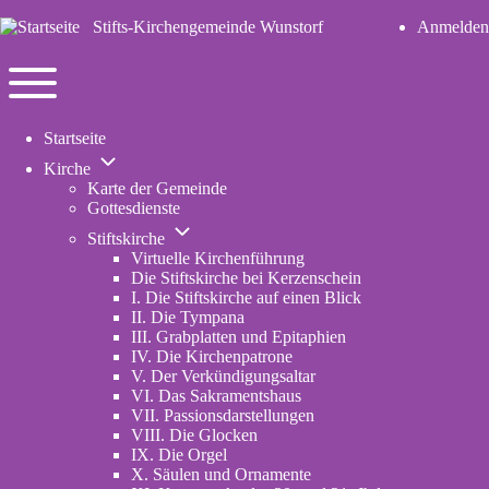
Stifts-Kirchengemeinde Wunstorf
Anmelden
User
account
Navigation
menu
Toggle
Startseite
main
Unternavigation
menu
Kirche
von
Karte der Gemeinde
Kirche
Gottesdienste
Unternavigation
Stiftskirche
von
Virtuelle Kirchenführung
Stiftskirche
Die Stiftskirche bei Kerzenschein
I. Die Stiftskirche auf einen Blick
II. Die Tympana
III. Grabplatten und Epitaphien
IV. Die Kirchenpatrone
V. Der Verkündigungsaltar
VI. Das Sakramentshaus
VII. Passionsdarstellungen
VIII. Die Glocken
IX. Die Orgel
X. Säulen und Ornamente