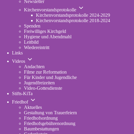
Newsletter
Unternavigation
Kirchenvorstandsprotokolle
von
Kirchenvorstandsprotokolle 2024-2029
Kirchenvorstandsprotokolle
Kirchenvorstandsprotokolle 2018-2024
Spenden
Freiwilliges Kirchgeld
Hygiene und Abendmahl
Leitbild
Wiedereintritt
Links
Unternavigation
Videos
von
Andachten
Videos
Filme zur Reformation
Für Kinder und Jugendliche
Jugendfreizeiten
Video-Gottesdienste
Stifts-KiTa
(opens
Unternavigation
in
Friedhof
von
new
Aktuelles
Friedhof
tab)
Gestaltung von Trauerfeiern
Friedhofsordnung
Friedhofsgebührenordnung
(opens
Baumbestattungen
in