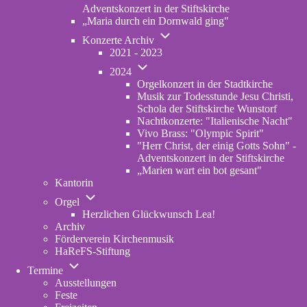
Adventskonzert in der Stiftskirche
„Maria durch ein Dornwald ging"
Unternavigation
Konzerte Archiv
von
2021 - 2023
Konzerte
Unternavigation
Archiv
2024
von
Orgelkonzert in der Stadtkirche
2024
Musik zur Todesstunde Jesu Christi,
Schola der Stiftskirche Wunstorf
Nachtkonzerte: "Italienische Nacht"
Vivo Brass: "Olympic Spirit"
"Herr Christ, der einig Gotts Sohn" -
Adventskonzert in der Stiftskirche
„Marien wart ein bot gesant"
Kantorin
Unternavigation
Orgel
von
Herzlichen Glückwunsch Lea!
Orgel
Archiv
Förderverein Kirchenmusik
HaReFS-Stiftung
Unternavigation
Termine
von
Ausstellungen
Termine
Feste