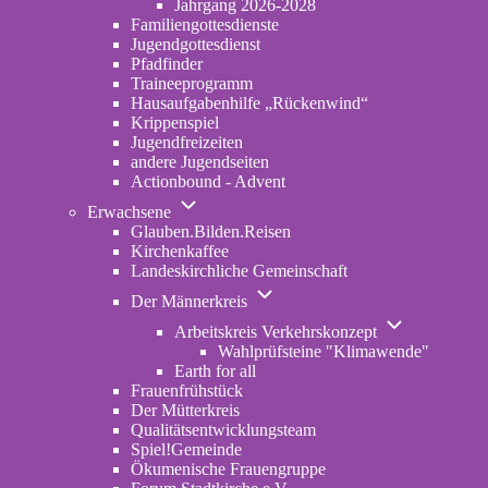
Jahrgang 2026-2028
Familiengottesdienste
Jugendgottesdienst
Pfadfinder
(opens
Traineeprogramm
in
Hausaufgabenhilfe „Rückenwind“
new
Krippenspiel
tab)
Jugendfreizeiten
andere Jugendseiten
Actionbound - Advent
Unternavigation
Erwachsene
von
Glauben.Bilden.Reisen
(opens
Erwachsene
Kirchenkaffee
in
Landeskirchliche Gemeinschaft
new
Unternavigation
tab)
Der Männerkreis
von
Unternavigatio
Der
Arbeitskreis Verkehrskonzept
von
Männerkreis
Wahlprüfsteine "Klimawende"
Arbeitskreis
Earth for all
Verkehrskonze
Frauenfrühstück
Der Mütterkreis
Qualitätsentwicklungsteam
Spiel!Gemeinde
Ökumenische Frauengruppe