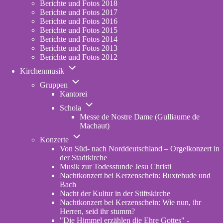
Berichte und Fotos 2018
Berichte und Fotos 2017
Berichte und Fotos 2016
Berichte und Fotos 2015
Berichte und Fotos 2014
Berichte und Fotos 2013
Berichte und Fotos 2012
Unternavigation
Kirchenmusik
von
Unternavigation
Kirchenmusik
Gruppen
von
Kantorei
Gruppen
Unternavigation
Schola
von
Messe de Nostre Dame (Gulliaume de
Schola
Machaut)
Unternavigation
Konzerte
von
Von Süd- nach Norddeutschland – Orgelkonzert in
Konzerte
der Stadtkirche
Musik zur Todesstunde Jesu Christi
Nachtkonzert bei Kerzenschein: Buxtehude und
Bach
Nacht der Kultur in der Stiftskirche
Nachtkonzert bei Kerzenschein: Wie nun, ihr
Herren, seid ihr stumm?
"Die Himmel erzählen die Ehre Gottes" -