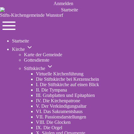
Anmelden
User
Stifts-Kirchengemeinde Wunstorf
account
menu
Navigation
Toggle
Startseite
main
Unternavigation
menu
Kirche
von
Karte der Gemeinde
Kirche
Gottesdienste
Unternavigation
Stiftskirche
von
Virtuelle Kirchenführung
Stiftskirche
Die Stiftskirche bei Kerzenschein
I. Die Stiftskirche auf einen Blick
II. Die Tympana
III. Grabplatten und Epitaphien
IV. Die Kirchenpatrone
V. Der Verkündigungsaltar
VI. Das Sakramentshaus
VII. Passionsdarstellungen
VIII. Die Glocken
IX. Die Orgel
X. Säulen und Ornamente