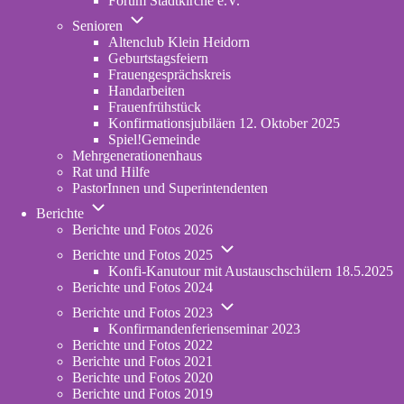
Forum Stadtkirche e.V.
(opens
Unternavigation
in
Senioren
von
new
Altenclub Klein Heidorn
Senioren
tab)
Geburtstagsfeiern
Frauengesprächskreis
Handarbeiten
Frauenfrühstück
Konfirmationsjubiläen 12. Oktober 2025
Spiel!Gemeinde
Mehrgenerationenhaus
(opens
Rat und Hilfe
in
PastorInnen und Superintendenten
new
Unternavigation
tab)
Berichte
von
Berichte und Fotos 2026
Berichte
Unternavigation
Berichte und Fotos 2025
von
Konfi-Kanutour mit Austauschschülern 18.5.2025
Berichte
Berichte und Fotos 2024
und
Unternavigation
Fotos
Berichte und Fotos 2023
von
2025
Konfirmandenferienseminar 2023
Berichte
Berichte und Fotos 2022
und
Berichte und Fotos 2021
Fotos
Berichte und Fotos 2020
2023
Berichte und Fotos 2019