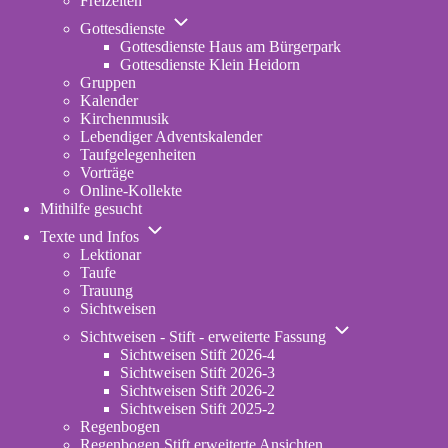
Freizeiten
Unternavigation
Gottesdienste
von
Gottesdienste Haus am Bürgerpark
Gottesdienste
Gottesdienste Klein Heidorn
Gruppen
Kalender
Kirchenmusik
Lebendiger Adventskalender
Taufgelegenheiten
Vorträge
Online-Kollekte
Mithilfe gesucht
Unternavigation
Texte und Infos
von
Lektionar
Texte
Taufe
und
Trauung
Infos
Sichtweisen
Unternavigation
Sichtweisen - Stift - erweiterte Fassung
von
Sichtweisen Stift 2026-4
Sichtweisen
Sichtweisen Stift 2026-3
-
Sichtweisen Stift 2026-2
Stift
Sichtweisen Stift 2025-2
-
Regenbogen
erweiterte
Regenbogen Stift erweiterte Ansichten