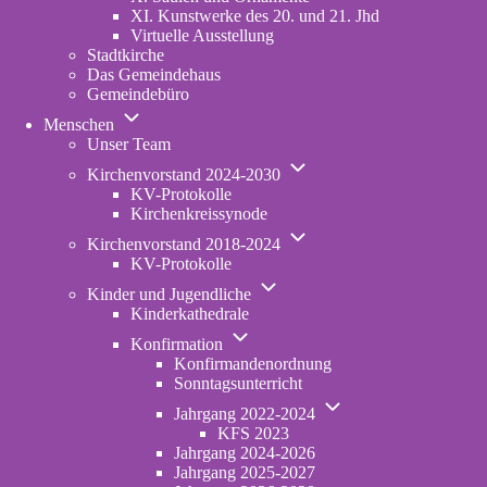
XI. Kunstwerke des 20. und 21. Jhd
Virtuelle Ausstellung
Stadtkirche
Das Gemeindehaus
Gemeindebüro
Unternavigation
Menschen
von
Unser Team
Menschen
Unternavigation
Kirchenvorstand 2024-2030
von
KV-Protokolle
Kirchenvorstand
Kirchenkreissynode
2024-
Unternavigation
2030
Kirchenvorstand 2018-2024
von
KV-Protokolle
Kirchenvorstand
Unternavigation
2018-
Kinder und Jugendliche
von
2024
Kinderkathedrale
Kinder
Unternavigation
und
Konfirmation
von
Jugendliche
Konfirmandenordnung
Konfirmation
Sonntagsunterricht
Unternavigation
Jahrgang 2022-2024
von
KFS 2023
Jahrgang
Jahrgang 2024-2026
2022-
Jahrgang 2025-2027
2024