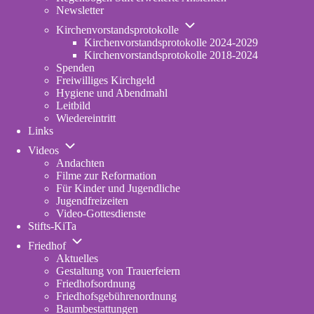
Fassung
Newsletter
Unternavigation
Kirchenvorstandsprotokolle
von
Kirchenvorstandsprotokolle 2024-2029
Kirchenvorstandsprotokolle
Kirchenvorstandsprotokolle 2018-2024
Spenden
Freiwilliges Kirchgeld
Hygiene und Abendmahl
Leitbild
Wiedereintritt
Links
Unternavigation
Videos
von
Andachten
Videos
Filme zur Reformation
Für Kinder und Jugendliche
Jugendfreizeiten
Video-Gottesdienste
Stifts-KiTa
(opens
Unternavigation
in
Friedhof
von
new
Aktuelles
Friedhof
tab)
Gestaltung von Trauerfeiern
Friedhofsordnung
Friedhofsgebührenordnung
(opens
Baumbestattungen
in