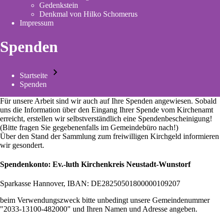
Gedenkstein
new
Denkmal von Hilko Schomerus
tab)
Impressum
Spenden
Startseite
Pfadnavigation
Spenden
Für unsere Arbeit sind wir auch auf Ihre Spenden angewiesen. Sobald
uns die Information über den Eingang Ihrer Spende vom Kirchenamt
erreicht, erstellen wir selbstverständlich eine Spendenbescheinigung!
(Bitte fragen Sie gegebenenfalls im Gemeindebüro nach!)
Über den Stand der Sammlung zum
freiwilligen Kirchgeld
informieren
wir gesondert.
Spendenkonto: Ev.-luth Kirchenkreis Neustadt-Wunstorf
Sparkasse Hannover, IBAN: DE28250501800000109207
beim Verwendungszweck bitte unbedingt unsere Gemeindenummer
"2033-13100-482000" und Ihren Namen und Adresse angeben.