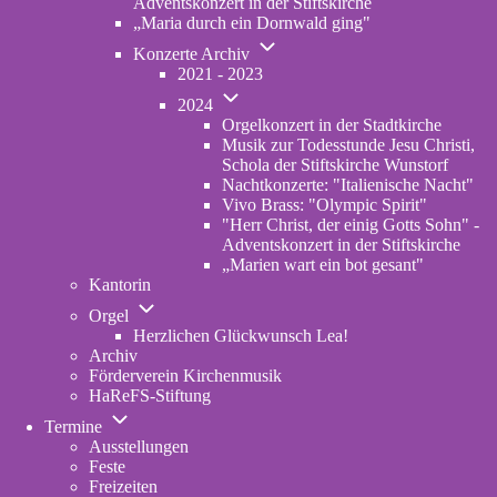
Adventskonzert in der Stiftskirche
„Maria durch ein Dornwald ging"
Unternavigation
Konzerte Archiv
von
2021 - 2023
Konzerte
Unternavigation
Archiv
2024
von
Orgelkonzert in der Stadtkirche
2024
Musik zur Todesstunde Jesu Christi,
Schola der Stiftskirche Wunstorf
Nachtkonzerte: "Italienische Nacht"
Vivo Brass: "Olympic Spirit"
"Herr Christ, der einig Gotts Sohn" -
Adventskonzert in der Stiftskirche
„Marien wart ein bot gesant"
Kantorin
Unternavigation
Orgel
von
Herzlichen Glückwunsch Lea!
Orgel
Archiv
Förderverein Kirchenmusik
HaReFS-Stiftung
Unternavigation
Termine
von
Ausstellungen
Termine
Feste
Freizeiten