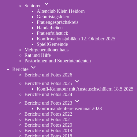
Unternavigation
in
Senioren
von
new
Altenclub Klein Heidorn
Senioren
tab)
Geburtstagsfeiern
Frauengesprächskreis
Handarbeiten
Frauenfrühstück
Konfirmationsjubiläen 12. Oktober 2025
Spiel!Gemeinde
Mehrgenerationenhaus
(opens
Rat und Hilfe
in
PastorInnen und Superintendenten
new
Unternavigation
tab)
Berichte
von
Berichte und Fotos 2026
Berichte
Unternavigation
Berichte und Fotos 2025
von
Konfi-Kanutour mit Austauschschülern 18.5.2025
Berichte
Berichte und Fotos 2024
und
Unternavigation
Fotos
Berichte und Fotos 2023
von
2025
Konfirmandenferienseminar 2023
Berichte
Berichte und Fotos 2022
und
Berichte und Fotos 2021
Fotos
Berichte und Fotos 2020
2023
Berichte und Fotos 2019
Berichte und Fotos 2018