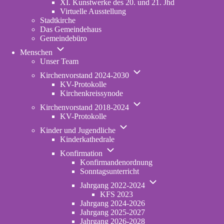
XI. Kunstwerke des 20. und 21. Jhd
Virtuelle Ausstellung
Stadtkirche
Das Gemeindehaus
Gemeindebüro
Unternavigation
Menschen
von
Unser Team
Menschen
Unternavigation
Kirchenvorstand 2024-2030
von
KV-Protokolle
Kirchenvorstand
Kirchenkreissynode
2024-
Unternavigation
2030
Kirchenvorstand 2018-2024
von
KV-Protokolle
Kirchenvorstand
Unternavigation
2018-
Kinder und Jugendliche
von
2024
Kinderkathedrale
Kinder
Unternavigation
und
Konfirmation
von
Jugendliche
Konfirmandenordnung
Konfirmation
Sonntagsunterricht
Unternavigation
Jahrgang 2022-2024
von
KFS 2023
Jahrgang
Jahrgang 2024-2026
2022-
Jahrgang 2025-2027
2024
Jahrgang 2026-2028