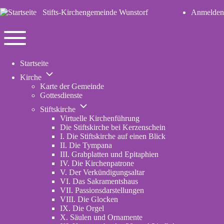
Stifts-Kirchengemeinde Wunstorf
Anmelden
User
account
Navigation
menu
Toggle
Startseite
main
Unternavigation
menu
Kirche
von
Karte der Gemeinde
Kirche
Gottesdienste
Unternavigation
Stiftskirche
von
Virtuelle Kirchenführung
Stiftskirche
Die Stiftskirche bei Kerzenschein
I. Die Stiftskirche auf einen Blick
II. Die Tympana
III. Grabplatten und Epitaphien
IV. Die Kirchenpatrone
V. Der Verkündigungsaltar
VI. Das Sakramentshaus
VII. Passionsdarstellungen
VIII. Die Glocken
IX. Die Orgel
X. Säulen und Ornamente