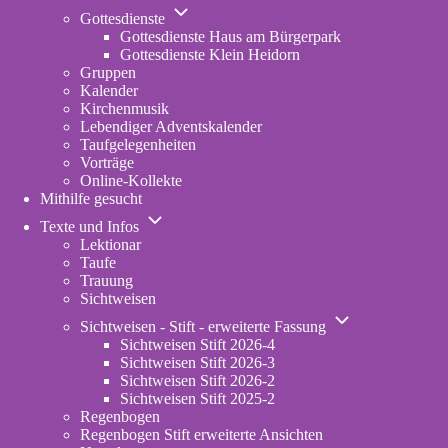
Unternavigation
Gottesdienste
von
Gottesdienste Haus am Bürgerpark
Gottesdienste
Gottesdienste Klein Heidorn
Gruppen
Kalender
Kirchenmusik
Lebendiger Adventskalender
Taufgelegenheiten
Vorträge
Online-Kollekte
Mithilfe gesucht
Unternavigation
Texte und Infos
von
Lektionar
Texte
Taufe
und
Trauung
Infos
Sichtweisen
Unternavigation
Sichtweisen - Stift - erweiterte Fassung
von
Sichtweisen Stift 2026-4
Sichtweisen
Sichtweisen Stift 2026-3
-
Sichtweisen Stift 2026-2
Stift
Sichtweisen Stift 2025-2
-
Regenbogen
erweiterte
Regenbogen Stift erweiterte Ansichten
Fassung