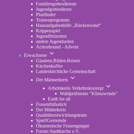
Familiengottesdienste
Jugendgottesdienst
Pfadfinder
(opens
Traineeprogramm
in
Hausaufgabenhilfe „Rückenwind“
new
Krippenspiel
tab)
Jugendfreizeiten
andere Jugendseiten
Actionbound - Advent
Unternavigation
Erwachsene
von
Glauben.Bilden.Reisen
(opens
Erwachsene
Kirchenkaffee
in
Landeskirchliche Gemeinschaft
new
Unternavigation
tab)
Der Männerkreis
von
Unternavigatio
Der
Arbeitskreis Verkehrskonzept
von
Männerkreis
Wahlprüfsteine "Klimawende"
Arbeitskreis
Earth for all
Verkehrskonze
Frauenfrühstück
Der Mütterkreis
Qualitätsentwicklungsteam
Spiel!Gemeinde
Ökumenische Frauengruppe
Forum Stadtkirche e.V.
(opens