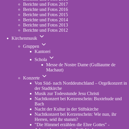
Berichte und Fotos 2017
Berichte und Fotos 2016
Berichte und Fotos 2015
Berichte und Fotos 2014
Berichte und Fotos 2013
Berichte und Fotos 2012
Unternavigation
Kirchenmusik
von
Unternavigation
Kirchenmusik
Gruppen
von
Kantorei
Gruppen
Unternavigation
Schola
von
Messe de Nostre Dame (Gulliaume de
Schola
Machaut)
Unternavigation
Konzerte
von
Von Süd- nach Norddeutschland – Orgelkonzert in
Konzerte
der Stadtkirche
Musik zur Todesstunde Jesu Christi
Nachtkonzert bei Kerzenschein: Buxtehude und
Bach
Nacht der Kultur in der Stiftskirche
Nachtkonzert bei Kerzenschein: Wie nun, ihr
Herren, seid ihr stumm?
"Die Himmel erzählen die Ehre Gottes" -