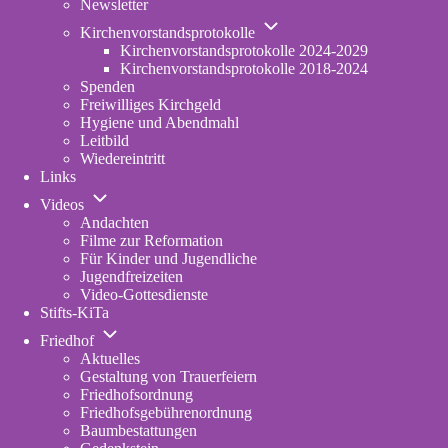
Newsletter
Unternavigation
Kirchenvorstandsprotokolle
von
Kirchenvorstandsprotokolle 2024-2029
Kirchenvorstandsprotokolle
Kirchenvorstandsprotokolle 2018-2024
Spenden
Freiwilliges Kirchgeld
Hygiene und Abendmahl
Leitbild
Wiedereintritt
Links
Unternavigation
Videos
von
Andachten
Videos
Filme zur Reformation
Für Kinder und Jugendliche
Jugendfreizeiten
Video-Gottesdienste
Stifts-KiTa
(opens
Unternavigation
in
Friedhof
von
new
Aktuelles
Friedhof
tab)
Gestaltung von Trauerfeiern
Friedhofsordnung
Friedhofsgebührenordnung
(opens
Baumbestattungen
in