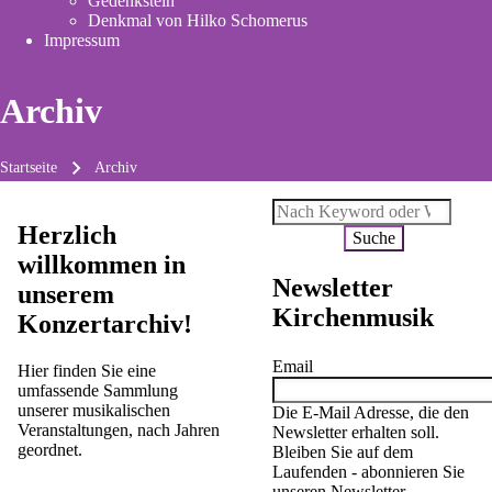
Gedenkstein
new
Denkmal von Hilko Schomerus
tab)
Impressum
Archiv
Startseite
Archiv
Pfadnavigation
Suche
Herzlich
willkommen in
Newsletter
unserem
Kirchenmusik
Konzertarchiv!
Email
Hier finden Sie eine
umfassende Sammlung
unserer musikalischen
Die E-Mail Adresse, die den
Veranstaltungen, nach Jahren
Newsletter erhalten soll.
geordnet.
Bleiben Sie auf dem
Laufenden - abonnieren Sie
unseren Newsletter.