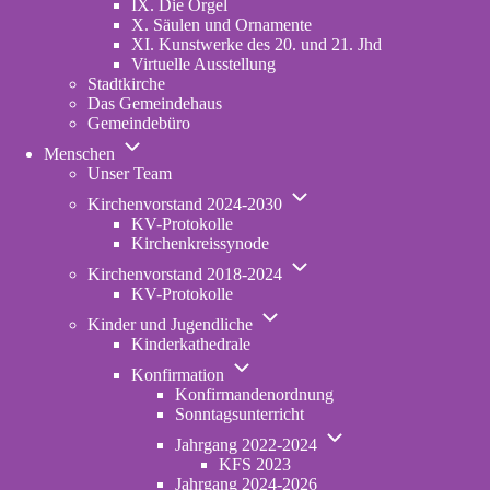
IX. Die Orgel
X. Säulen und Ornamente
XI. Kunstwerke des 20. und 21. Jhd
Virtuelle Ausstellung
Stadtkirche
Das Gemeindehaus
Gemeindebüro
Unternavigation
Menschen
von
Unser Team
Menschen
Unternavigation
Kirchenvorstand 2024-2030
von
KV-Protokolle
Kirchenvorstand
Kirchenkreissynode
2024-
Unternavigation
2030
Kirchenvorstand 2018-2024
von
KV-Protokolle
Kirchenvorstand
Unternavigation
2018-
Kinder und Jugendliche
von
2024
Kinderkathedrale
Kinder
Unternavigation
und
Konfirmation
von
Jugendliche
Konfirmandenordnung
Konfirmation
Sonntagsunterricht
Unternavigation
Jahrgang 2022-2024
von
KFS 2023
Jahrgang
Jahrgang 2024-2026