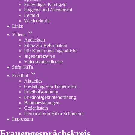
Freiwilliges Kirchgeld
Hygiene und Abendmahl
Leitbild
Wiedereintritt
Links
Unternavigation
Videos
von
Andachten
Videos
Filme zur Reformation
Für Kinder und Jugendliche
Jugendfreizeiten
Video-Gottesdienste
Stifts-KiTa
(opens
Unternavigation
in
Friedhof
von
new
Aktuelles
Friedhof
tab)
Gestaltung von Trauerfeiern
Friedhofsordnung
Friedhofsgebührenordnung
(opens
Baumbestattungen
in
Gedenkstein
new
Denkmal von Hilko Schomerus
tab)
Impressum
Frauengesprächskreis