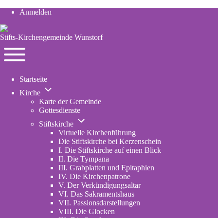
Anmelden
User
account
Stifts-Kirchengemeinde Wunstorf
menu
Navigation
Toggle
Startseite
main
Unternavigation
menu
Kirche
von
Karte der Gemeinde
Kirche
Gottesdienste
Unternavigation
Stiftskirche
von
Virtuelle Kirchenführung
Stiftskirche
Die Stiftskirche bei Kerzenschein
I. Die Stiftskirche auf einen Blick
II. Die Tympana
III. Grabplatten und Epitaphien
IV. Die Kirchenpatrone
V. Der Verkündigungsaltar
VI. Das Sakramentshaus
VII. Passionsdarstellungen
VIII. Die Glocken