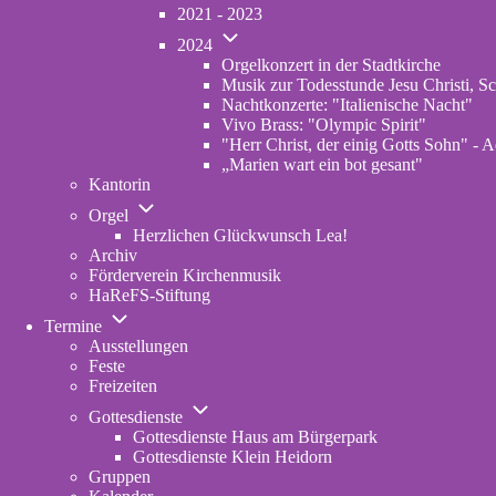
von
2021 - 2023
Konzerte
Unternavigation
Archiv
2024
von
Orgelkonzert in der Stadtkirche
2024
Musik zur Todesstunde Jesu Christi, Sc
Nachtkonzerte: "Italienische Nacht"
Vivo Brass: "Olympic Spirit"
"Herr Christ, der einig Gotts Sohn" - A
„Marien wart ein bot gesant"
Kantorin
Unternavigation
Orgel
von
Herzlichen Glückwunsch Lea!
Orgel
Archiv
Förderverein Kirchenmusik
HaReFS-Stiftung
Unternavigation
Termine
von
Ausstellungen
Termine
Feste
Freizeiten
Unternavigation
Gottesdienste
von
Gottesdienste Haus am Bürgerpark
Gottesdienste
Gottesdienste Klein Heidorn
Gruppen