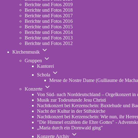
2023
Berichte und Fotos 2019
Berichte und Fotos 2018
Berichte und Fotos 2017
Berichte und Fotos 2016
Berichte und Fotos 2015
Berichte und Fotos 2014
Berichte und Fotos 2013
Berichte und Fotos 2012
Unternavigation
Kirchenmusik
von
Unternavigation
Kirchenmusik
Gruppen
von
Kantorei
Gruppen
Unternavigation
Schola
von
Messe de Nostre Dame (Gulliaume de Macha
Schola
Unternavigation
Konzerte
von
Von Süd- nach Norddeutschland – Orgelkonzert in d
Konzerte
Musik zur Todesstunde Jesu Christi
Nachtkonzert bei Kerzenschein: Buxtehude und Ba
Nacht der Kultur in der Stiftskirche
Nachtkonzert bei Kerzenschein: Wie nun, ihr Herren
"Die Himmel erzählen die Ehre Gottes" - Adventskon
„Maria durch ein Dornwald ging"
Unternavigation
Konzerte Archiv