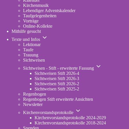
Kalender
Kirchenmusik
Lebendiger Adventskalender
Taufgelegenheiten
Vorträge
Online-Kollekte
Mithilfe gesucht
Unternavigation
Texte und Infos
von
Lektionar
Texte
Taufe
und
Trauung
Infos
Sichtweisen
Unternavigation
Sichtweisen - Stift - erweiterte Fassung
von
Sichtweisen Stift 2026-4
Sichtweisen
Sichtweisen Stift 2026-3
-
Sichtweisen Stift 2026-2
Stift
Sichtweisen Stift 2025-2
-
Regenbogen
erweiterte
Regenbogen Stift erweiterte Ansichten
Fassung
Newsletter
Unternavigation
Kirchenvorstandsprotokolle
von
Kirchenvorstandsprotokolle 2024-2029
Kirchenvorstandsprotokolle
Kirchenvorstandsprotokolle 2018-2024
Spenden