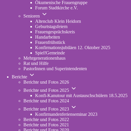
Ökumenische Frauengruppe
Forum Stadtkirche e.V.
(opens
Unternavigation
in
Senioren
von
new
Altenclub Klein Heidorn
Senioren
tab)
Geburtstagsfeiern
Frauengesprächskreis
Handarbeiten
Frauenfrühstück
Konfirmationsjubiläen 12. Oktober 2025
Spiel!Gemeinde
Mehrgenerationenhaus
(opens
Rat und Hilfe
in
PastorInnen und Superintendenten
new
Unternavigation
tab)
Berichte
von
Berichte und Fotos 2026
Berichte
Unternavigation
Berichte und Fotos 2025
von
Konfi-Kanutour mit Austauschschülern 18.5.2025
Berichte
Berichte und Fotos 2024
und
Unternavigation
Fotos
Berichte und Fotos 2023
von
2025
Konfirmandenferienseminar 2023
Berichte
Berichte und Fotos 2022
und
Berichte und Fotos 2021
Fotos
Berichte und Fotos 2020