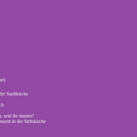
ut)
er Stadtkirche
ch
, seid ihr stumm?
zert in der Stiftskirche