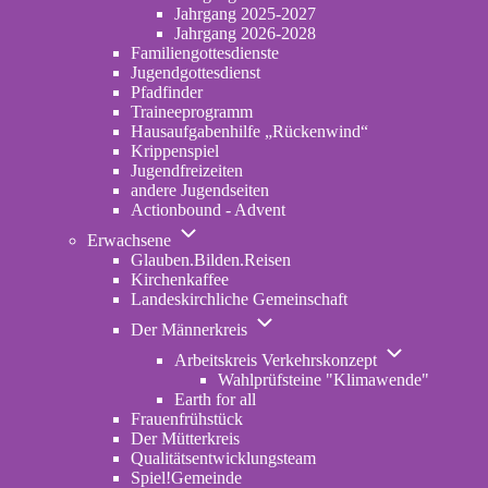
2022-
Jahrgang 2025-2027
2024
Jahrgang 2026-2028
Familiengottesdienste
Jugendgottesdienst
Pfadfinder
(opens
Traineeprogramm
in
Hausaufgabenhilfe „Rückenwind“
new
Krippenspiel
tab)
Jugendfreizeiten
andere Jugendseiten
Actionbound - Advent
Unternavigation
Erwachsene
von
Glauben.Bilden.Reisen
(opens
Erwachsene
Kirchenkaffee
in
Landeskirchliche Gemeinschaft
new
Unternavigation
tab)
Der Männerkreis
von
Unternavigatio
Der
Arbeitskreis Verkehrskonzept
von
Männerkreis
Wahlprüfsteine "Klimawende"
Arbeitskreis
Earth for all
Verkehrskonze
Frauenfrühstück
Der Mütterkreis
Qualitätsentwicklungsteam
Spiel!Gemeinde