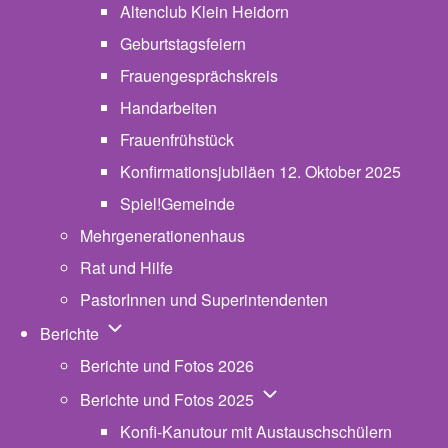
Altenclub Klein Heidorn
Geburtstagsfeiern
Frauengesprächskreis
Handarbeiten
Frauenfrühstück
Konfirmationsjubiläen 12. Oktober 2025
Spiel!Gemeinde
Mehrgenerationenhaus
(opens in new tab)
Rat und Hilfe
PastorInnen und Superintendenten
Unternavigation von Berichte
Berichte
Berichte und Fotos 2026
Unternavigation von Beric
Berichte und Fotos 2025
Konfi-Kanutour mit Austauschschülern