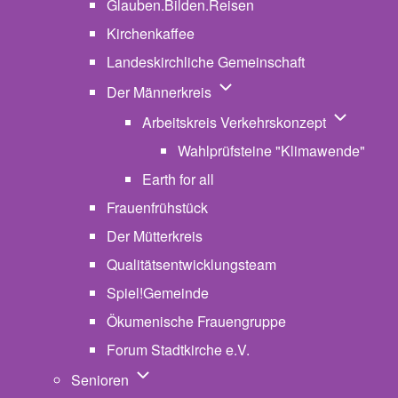
Glauben.Bilden.Reisen
(opens in new tab)
Kirchenkaffee
Landeskirchliche Gemeinschaft
Unternavigation von Der Män
Der Männerkreis
Unternavig
Arbeitskreis Verkehrskonzept
Wahlprüfsteine "Klimawende"
Earth for all
Frauenfrühstück
Der Mütterkreis
Qualitätsentwicklungsteam
Spiel!Gemeinde
Ökumenische Frauengruppe
Forum Stadtkirche e.V.
(opens in new tab)
Unternavigation von Senioren
Senioren