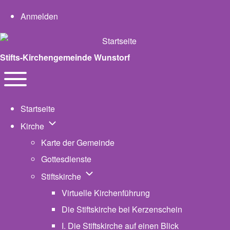
User account menu
Anmelden
Stifts-Kirchengemeinde Wunstorf
Navigation
Toggle main menu
Startseite
Unternavigation von Kirche
Kirche
Karte der Gemeinde
Gottesdienste
Unternavigation von Stiftskirche
Stiftskirche
Virtuelle Kirchenführung
Die Stiftskirche bei Kerzenschein
I. Die Stiftskirche auf einen Blick