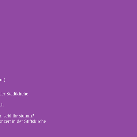
ut)
er Stadtkirche
ch
, seid ihr stumm?
zert in der Stiftskirche