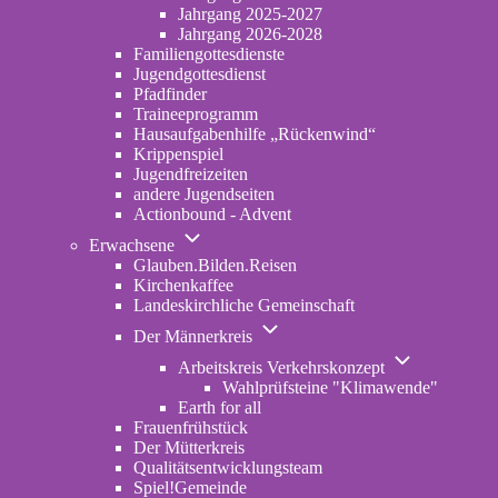
2022-
Jahrgang 2025-2027
2024
Jahrgang 2026-2028
Familiengottesdienste
Jugendgottesdienst
Pfadfinder
(opens
Traineeprogramm
in
Hausaufgabenhilfe „Rückenwind“
new
Krippenspiel
tab)
Jugendfreizeiten
andere Jugendseiten
Actionbound - Advent
Unternavigation
Erwachsene
von
Glauben.Bilden.Reisen
(opens
Erwachsene
Kirchenkaffee
in
Landeskirchliche Gemeinschaft
new
Unternavigation
tab)
Der Männerkreis
von
Unternavigatio
Der
Arbeitskreis Verkehrskonzept
von
Männerkreis
Wahlprüfsteine "Klimawende"
Arbeitskreis
Earth for all
Verkehrskonze
Frauenfrühstück
Der Mütterkreis
Qualitätsentwicklungsteam
Spiel!Gemeinde