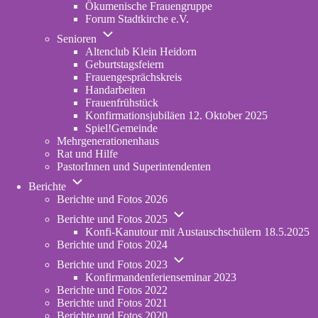
Ökumenische Frauengruppe
Forum Stadtkirche e.V.
(opens
Unternavigation
in
Senioren
von
new
Altenclub Klein Heidorn
Senioren
tab)
Geburtstagsfeiern
Frauengesprächskreis
Handarbeiten
Frauenfrühstück
Konfirmationsjubiläen 12. Oktober 2025
Spiel!Gemeinde
Mehrgenerationenhaus
(opens
Rat und Hilfe
in
PastorInnen und Superintendenten
new
Unternavigation
tab)
Berichte
von
Berichte und Fotos 2026
Berichte
Unternavigation
Berichte und Fotos 2025
von
Konfi-Kanutour mit Austauschschülern 18.5.2025
Berichte
Berichte und Fotos 2024
und
Unternavigation
Fotos
Berichte und Fotos 2023
von
2025
Konfirmandenferienseminar 2023
Berichte
Berichte und Fotos 2022
und
Berichte und Fotos 2021
Fotos
Berichte und Fotos 2020