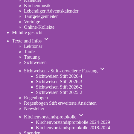
Kalender
Kirchenmusik
Lebendiger Adventskalender
Taufgelegenheiten
Vorträge
Online-Kollekte
Mithilfe gesucht
Unternavigation
Texte und Infos
von
Lektionar
Texte
Taufe
und
Trauung
Infos
Sichtweisen
Unternavigation
Sichtweisen - Stift - erweiterte Fassung
von
Sichtweisen Stift 2026-4
Sichtweisen
Sichtweisen Stift 2026-3
-
Sichtweisen Stift 2026-2
Stift
Sichtweisen Stift 2025-2
-
Regenbogen
erweiterte
Regenbogen Stift erweiterte Ansichten
Fassung
Newsletter
Unternavigation
Kirchenvorstandsprotokolle
von
Kirchenvorstandsprotokolle 2024-2029
Kirchenvorstandsprotokolle
Kirchenvorstandsprotokolle 2018-2024
Spenden