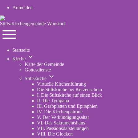
Anmelden
User
account
Stifts-Kirchengemeinde Wunstorf
menu
Navigation
Toggle
Startseite
main
Unternavigation
menu
Kirche
von
Karte der Gemeinde
Kirche
Gottesdienste
Unternavigation
Stiftskirche
von
Virtuelle Kirchenführung
Stiftskirche
Die Stiftskirche bei Kerzenschein
I. Die Stiftskirche auf einen Blick
II. Die Tympana
III. Grabplatten und Epitaphien
IV. Die Kirchenpatrone
V. Der Verkündigungsaltar
VI. Das Sakramentshaus
VII. Passionsdarstellungen
VIII. Die Glocken