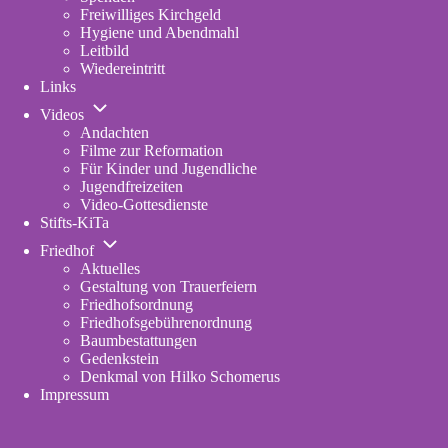
Freiwilliges Kirchgeld
Hygiene und Abendmahl
Leitbild
Wiedereintritt
Links
Unternavigation
Videos
von
Andachten
Videos
Filme zur Reformation
Für Kinder und Jugendliche
Jugendfreizeiten
Video-Gottesdienste
Stifts-KiTa
(opens
Unternavigation
in
Friedhof
von
new
Aktuelles
Friedhof
tab)
Gestaltung von Trauerfeiern
Friedhofsordnung
Friedhofsgebührenordnung
(opens
Baumbestattungen
in
Gedenkstein
new
Denkmal von Hilko Schomerus
tab)
Impressum