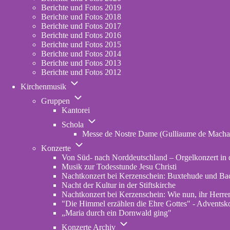
2023
Berichte und Fotos 2019
Berichte und Fotos 2018
Berichte und Fotos 2017
Berichte und Fotos 2016
Berichte und Fotos 2015
Berichte und Fotos 2014
Berichte und Fotos 2013
Berichte und Fotos 2012
Unternavigation
Kirchenmusik
von
Unternavigation
Kirchenmusik
Gruppen
von
Kantorei
Gruppen
Unternavigation
Schola
von
Messe de Nostre Dame (Gulliaume de Macha
Schola
Unternavigation
Konzerte
von
Von Süd- nach Norddeutschland – Orgelkonzert in d
Konzerte
Musik zur Todesstunde Jesu Christi
Nachtkonzert bei Kerzenschein: Buxtehude und Ba
Nacht der Kultur in der Stiftskirche
Nachtkonzert bei Kerzenschein: Wie nun, ihr Herren
"Die Himmel erzählen die Ehre Gottes" - Adventskon
„Maria durch ein Dornwald ging"
Unternavigation
Konzerte Archiv