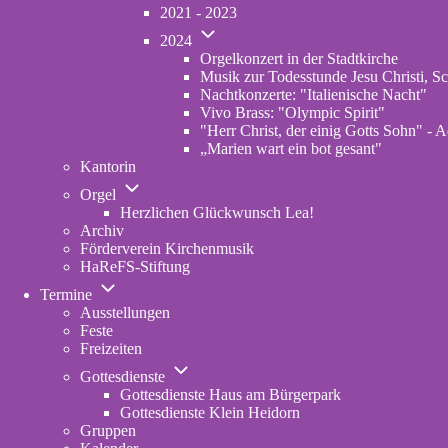
von
2021 - 2023
Konzerte
Unternavigation
Archiv
2024
von
Orgelkonzert in der Stadtkirche
2024
Musik zur Todesstunde Jesu Christi, Sc
Nachtkonzerte: "Italienische Nacht"
Vivo Brass: "Olympic Spirit"
"Herr Christ, der einig Gotts Sohn" - A
„Marien wart ein bot gesant"
Kantorin
Unternavigation
Orgel
von
Herzlichen Glückwunsch Lea!
Orgel
Archiv
Förderverein Kirchenmusik
HaReFS-Stiftung
Unternavigation
Termine
von
Ausstellungen
Termine
Feste
Freizeiten
Unternavigation
Gottesdienste
von
Gottesdienste Haus am Bürgerpark
Gottesdienste
Gottesdienste Klein Heidorn
Gruppen