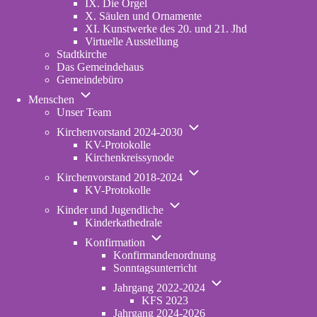
IX. Die Orgel
X. Säulen und Ornamente
XI. Kunstwerke des 20. und 21. Jhd
Virtuelle Ausstellung
Stadtkirche
Das Gemeindehaus
Gemeindebüro
Unternavigation
Menschen
von
Unser Team
Menschen
Unternavigation
Kirchenvorstand 2024-2030
von
KV-Protokolle
Kirchenvorstand
Kirchenkreissynode
2024-
Unternavigation
2030
Kirchenvorstand 2018-2024
von
KV-Protokolle
Kirchenvorstand
Unternavigation
2018-
Kinder und Jugendliche
von
2024
Kinderkathedrale
Kinder
Unternavigation
und
Konfirmation
von
Jugendliche
Konfirmandenordnung
Konfirmation
Sonntagsunterricht
Unternavigation
Jahrgang 2022-2024
von
KFS 2023
Jahrgang
Jahrgang 2024-2026