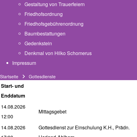
Gestaltung von Trauerfeiern
Friedhofsordnung
Friedhofsgebührenordnung
(opens in new tab)
Baumbestattungen
Gedenkstein
Denkmal von Hilko Schomerus
Impressum
Startseite
Gottesdienste
Pfadnavigation
Start- und
Enddatum
14.08.2026
Mittagsgebet
12:00
14.08.2026
Gottesdienst zur Einschulung K.H., Prädn.