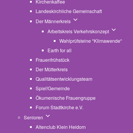
Kirchenkaffee
Landeskirchliche Gemeinschaft
Unternavigation von Der Män
Der Männerkreis
Unternavig
Arbeitskreis Verkehrskonzept
Wahlprüfsteine "Klimawende"
Earth for all
Frauenfrühstück
Der Mütterkreis
Qualitätsentwicklungsteam
Spiel!Gemeinde
Ökumenische Frauengruppe
Forum Stadtkirche e.V.
(opens in new tab)
Unternavigation von Senioren
Senioren
Altenclub Klein Heidorn