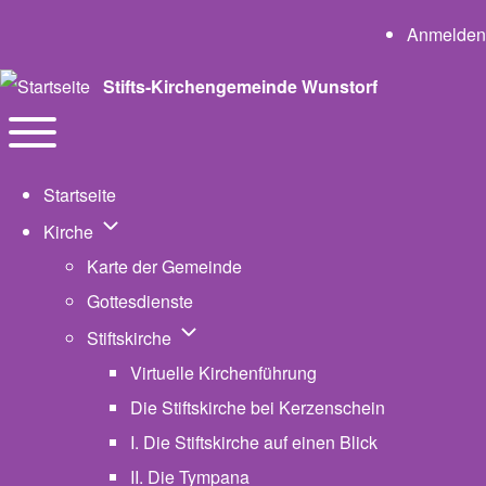
User a
Anmelden
Stifts-Kirchengemeinde Wunstorf
Navigation
Toggle main menu
Startseite
Unternavigation von Kirche
Kirche
Karte der Gemeinde
Gottesdienste
Unternavigation von Stiftskirche
Stiftskirche
Virtuelle Kirchenführung
Die Stiftskirche bei Kerzenschein
I. Die Stiftskirche auf einen Blick
II. Die Tympana