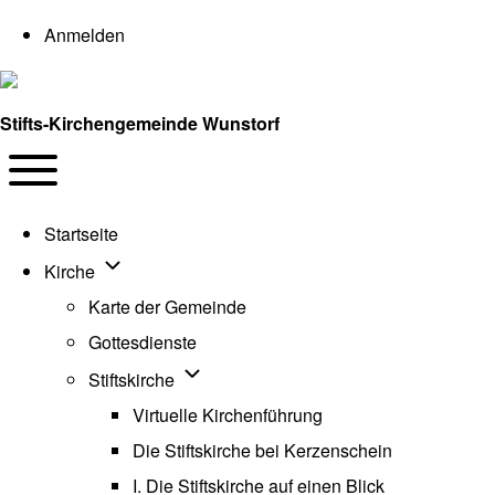
User account menu
Anmelden
Stifts-Kirchengemeinde Wunstorf
Navigation
Toggle main menu
Startseite
Unternavigation von Kirche
Kirche
Karte der Gemeinde
Gottesdienste
Unternavigation von Stiftskirche
Stiftskirche
Virtuelle Kirchenführung
Die Stiftskirche bei Kerzenschein
I. Die Stiftskirche auf einen Blick