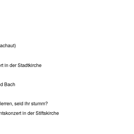
achaut)
 in der Stadtkirche
nd Bach
erren, seid ihr stumm?
skonzert in der Stiftskirche
 Archiv