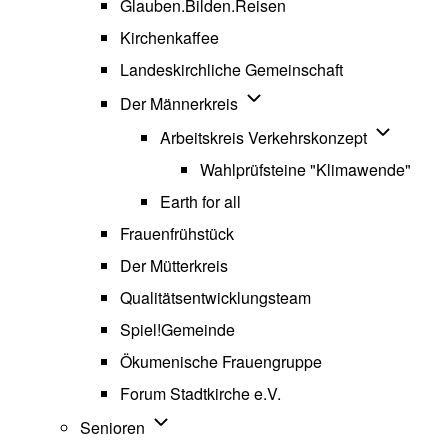
Glauben.Bilden.Reisen
(opens in new tab)
Kirchenkaffee
Landeskirchliche Gemeinschaft
Unternavigation von Der Män
Der Männerkreis
Unternavig
Arbeitskreis Verkehrskonzept
Wahlprüfsteine "Klimawende"
Earth for all
Frauenfrühstück
Der Mütterkreis
Qualitätsentwicklungsteam
Spiel!Gemeinde
Ökumenische Frauengruppe
Forum Stadtkirche e.V.
(opens in new tab)
Unternavigation von Senioren
Senioren