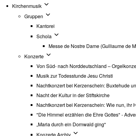
Unternavigation von Kirchenmusik
Kirchenmusik
Unternavigation von Gruppen
Gruppen
Kantorei
Unternavigation von Schola
Schola
Messe de Nostre Dame (Gulliaume de M
Unternavigation von Konzerte
Konzerte
Von Süd- nach Norddeutschland – Orgelkonzert
Musik zur Todesstunde Jesu Christi
Nachtkonzert bei Kerzenschein: Buxtehude u
Nacht der Kultur in der Stiftskirche
Nachtkonzert bei Kerzenschein: Wie nun, ihr H
"Die Himmel erzählen die Ehre Gottes" - Advent
„Maria durch ein Dornwald ging"
Unternavigation von Konzerte
Konzerte Archiv