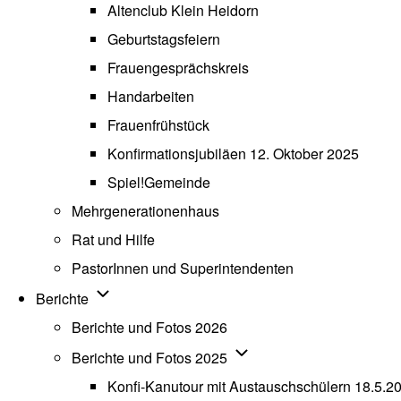
Altenclub Klein Heidorn
Geburtstagsfeiern
Frauengesprächskreis
Handarbeiten
Frauenfrühstück
Konfirmationsjubiläen 12. Oktober 2025
Spiel!Gemeinde
Mehrgenerationenhaus
(opens in new tab)
Rat und Hilfe
PastorInnen und Superintendenten
Unternavigation von Berichte
Berichte
Berichte und Fotos 2026
Unternavigation von Beric
Berichte und Fotos 2025
Konfi-Kanutour mit Austauschschülern 18.5.2