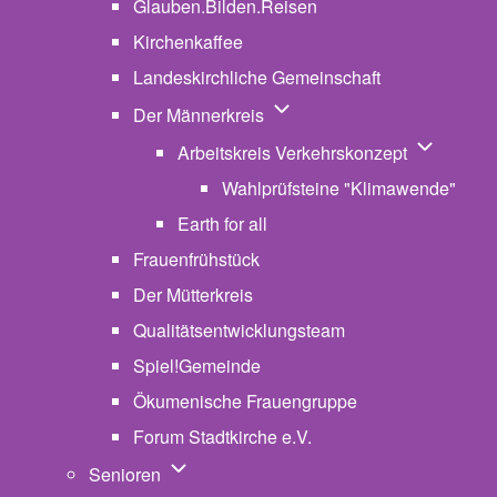
Glauben.Bilden.Reisen
(opens in new tab)
Kirchenkaffee
Landeskirchliche Gemeinschaft
Unternavigation von Der Män
Der Männerkreis
Unternavig
Arbeitskreis Verkehrskonzept
Wahlprüfsteine "Klimawende"
Earth for all
Frauenfrühstück
Der Mütterkreis
Qualitätsentwicklungsteam
Spiel!Gemeinde
Ökumenische Frauengruppe
Forum Stadtkirche e.V.
(opens in new tab)
Unternavigation von Senioren
Senioren