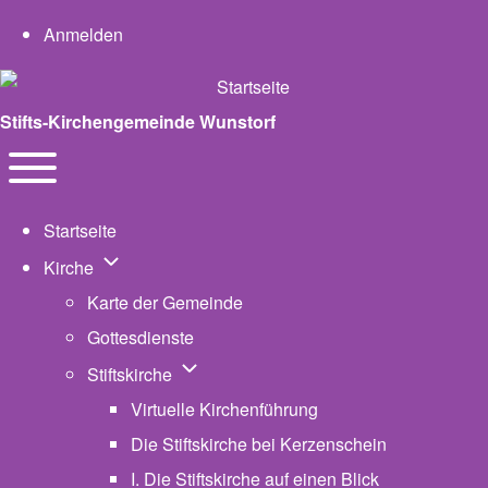
User account menu
Anmelden
Stifts-Kirchengemeinde Wunstorf
Navigation
Toggle main menu
Startseite
Unternavigation von Kirche
Kirche
Karte der Gemeinde
Gottesdienste
Unternavigation von Stiftskirche
Stiftskirche
Virtuelle Kirchenführung
Die Stiftskirche bei Kerzenschein
I. Die Stiftskirche auf einen Blick