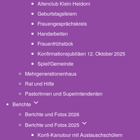
Altenclub Klein Heidorn
Geburtstagsfeiern
Frauengesprächskreis
Handarbeiten
Frauenfrühstück
Konfirmationsjubiläen 12. Oktober 2025
Spiel!Gemeinde
Mehrgenerationenhaus
(opens in new tab)
Rat und Hilfe
PastorInnen und Superintendenten
Unternavigation von Berichte
Berichte
Berichte und Fotos 2026
Unternavigation von Beric
Berichte und Fotos 2025
Konfi-Kanutour mit Austauschschülern