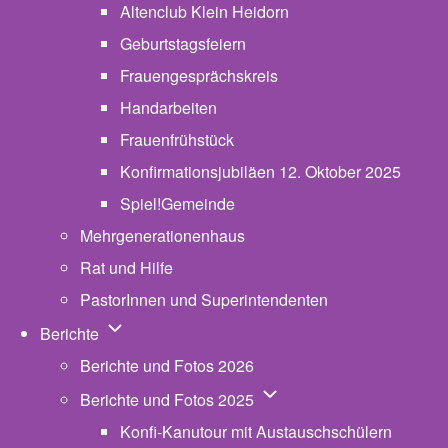
Altenclub Klein Heidorn
Geburtstagsfeiern
Frauengesprächskreis
Handarbeiten
Frauenfrühstück
Konfirmationsjubiläen 12. Oktober 2025
Spiel!Gemeinde
Mehrgenerationenhaus
(opens in new tab)
Rat und Hilfe
PastorInnen und Superintendenten
Unternavigation von Berichte
Berichte
Berichte und Fotos 2026
Unternavigation von Beric
Berichte und Fotos 2025
Konfi-Kanutour mit Austauschschülern