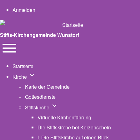
User account menu
Anmelden
Stifts-Kirchengemeinde Wunstorf
Navigation
Toggle main menu
Startseite
Unternavigation von Kirche
Kirche
Karte der Gemeinde
Gottesdienste
Unternavigation von Stiftskirche
Stiftskirche
Virtuelle Kirchenführung
Die Stiftskirche bei Kerzenschein
I. Die Stiftskirche auf einen Blick