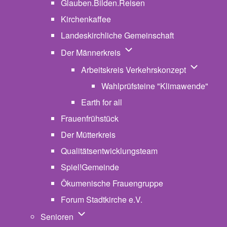
Glauben.Bilden.Reisen
(opens in new tab)
Kirchenkaffee
Landeskirchliche Gemeinschaft
Unternavigation von Der Män
Der Männerkreis
Unternavig
Arbeitskreis Verkehrskonzept
Wahlprüfsteine "Klimawende"
Earth for all
Frauenfrühstück
Der Mütterkreis
Qualitätsentwicklungsteam
Spiel!Gemeinde
Ökumenische Frauengruppe
Forum Stadtkirche e.V.
(opens in new tab)
Unternavigation von Senioren
Senioren