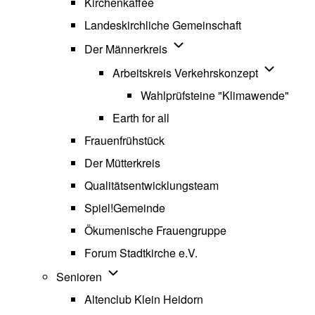
Kirchenkaffee
Landeskirchliche Gemeinschaft
Unternavigation von Der Män
Der Männerkreis
Unternavig
Arbeitskreis Verkehrskonzept
Wahlprüfsteine "Klimawende"
Earth for all
Frauenfrühstück
Der Mütterkreis
Qualitätsentwicklungsteam
Spiel!Gemeinde
Ökumenische Frauengruppe
Forum Stadtkirche e.V.
(opens in new tab)
Unternavigation von Senioren
Senioren
Altenclub Klein Heidorn