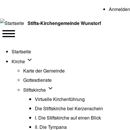
User a
Anmelden
Stifts-Kirchengemeinde Wunstorf
Navigation
Toggle main menu
Startseite
Unternavigation von Kirche
Kirche
Karte der Gemeinde
Gottesdienste
Unternavigation von Stiftskirche
Stiftskirche
Virtuelle Kirchenführung
Die Stiftskirche bei Kerzenschein
I. Die Stiftskirche auf einen Blick
II. Die Tympana