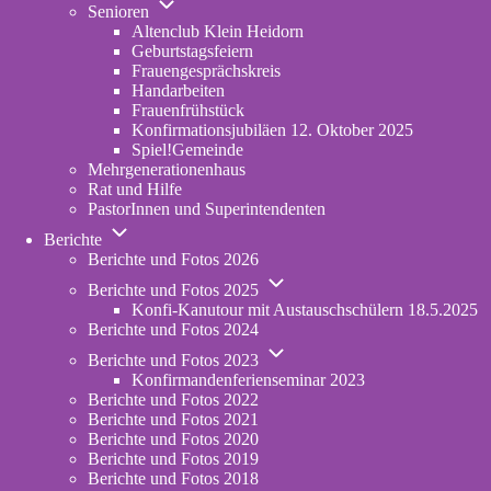
Unternavigation
in
Senioren
von
new
Altenclub Klein Heidorn
Senioren
tab)
Geburtstagsfeiern
Frauengesprächskreis
Handarbeiten
Frauenfrühstück
Konfirmationsjubiläen 12. Oktober 2025
Spiel!Gemeinde
Mehrgenerationenhaus
(opens
Rat und Hilfe
in
PastorInnen und Superintendenten
new
Unternavigation
tab)
Berichte
von
Berichte und Fotos 2026
Berichte
Unternavigation
Berichte und Fotos 2025
von
Konfi-Kanutour mit Austauschschülern 18.5.2025
Berichte
Berichte und Fotos 2024
und
Unternavigation
Fotos
Berichte und Fotos 2023
von
2025
Konfirmandenferienseminar 2023
Berichte
Berichte und Fotos 2022
und
Berichte und Fotos 2021
Fotos
Berichte und Fotos 2020
2023
Berichte und Fotos 2019
Berichte und Fotos 2018