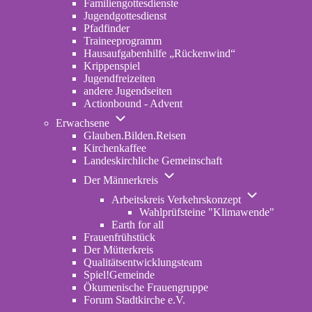
Familiengottesdienste
Jugendgottesdienst
Pfadfinder
(opens
Traineeprogramm
in
Hausaufgabenhilfe „Rückenwind“
new
Krippenspiel
tab)
Jugendfreizeiten
andere Jugendseiten
Actionbound - Advent
Unternavigation
Erwachsene
von
Glauben.Bilden.Reisen
(opens
Erwachsene
Kirchenkaffee
in
Landeskirchliche Gemeinschaft
new
Unternavigation
tab)
Der Männerkreis
von
Unternavigatio
Der
Arbeitskreis Verkehrskonzept
von
Männerkreis
Wahlprüfsteine "Klimawende"
Arbeitskreis
Earth for all
Verkehrskonze
Frauenfrühstück
Der Mütterkreis
Qualitätsentwicklungsteam
Spiel!Gemeinde
Ökumenische Frauengruppe
Forum Stadtkirche e.V.
(opens