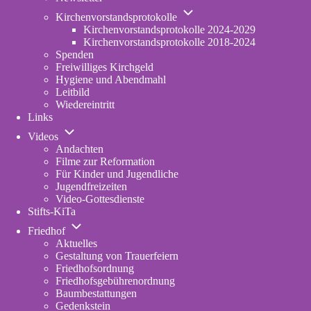
Unternavigation
Kirchenvorstandsprotokolle
von
Kirchenvorstandsprotokolle 2024-2029
Kirchenvorstandsprotokolle
Kirchenvorstandsprotokolle 2018-2024
Spenden
Freiwilliges Kirchgeld
Hygiene und Abendmahl
Leitbild
Wiedereintritt
Links
Unternavigation
Videos
von
Andachten
Videos
Filme zur Reformation
Für Kinder und Jugendliche
Jugendfreizeiten
Video-Gottesdienste
Stifts-KiTa
(opens
Unternavigation
in
Friedhof
von
new
Aktuelles
Friedhof
tab)
Gestaltung von Trauerfeiern
Friedhofsordnung
Friedhofsgebührenordnung
(opens
Baumbestattungen
in
Gedenkstein
new