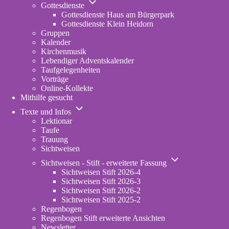
Unternavigation
Gottesdienste
von
Gottesdienste Haus am Bürgerpark
Gottesdienste
Gottesdienste Klein Heidorn
Gruppen
Kalender
Kirchenmusik
Lebendiger Adventskalender
Taufgelegenheiten
Vorträge
Online-Kollekte
Mithilfe gesucht
Unternavigation
Texte und Infos
von
Lektionar
Texte
Taufe
und
Trauung
Infos
Sichtweisen
Unternavigation
Sichtweisen - Stift - erweiterte Fassung
von
Sichtweisen Stift 2026-4
Sichtweisen
Sichtweisen Stift 2026-3
-
Sichtweisen Stift 2026-2
Stift
Sichtweisen Stift 2025-2
-
Regenbogen
erweiterte
Regenbogen Stift erweiterte Ansichten
Fassung
Newsletter