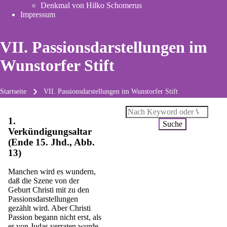
Denkmal von Hilko Schomerus
tab)
Impressum
VII. Passionsdarstellungen im
Wunstorfer Stift
Startseite
VII. Passionsdarstellungen im Wunstorfer Stift
Pfadnavigation
Suche
1.
Verkündigungsaltar
(Ende 15. Jhd., Abb.
13)
Manchen wird es wundern,
daß die Szene von der
Geburt Christi mit zu den
Passionsdarstellungen
gezählt wird. Aber Christi
Passion begann nicht erst, als
er von Judas verraten wurde