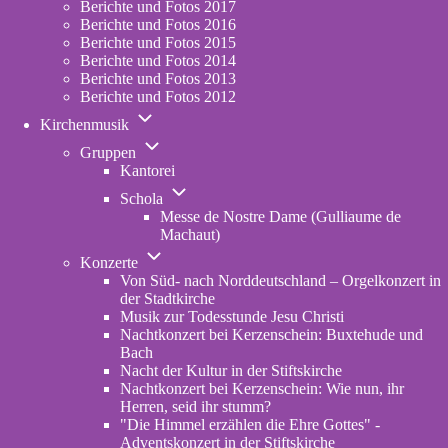
Berichte und Fotos 2017
Berichte und Fotos 2016
Berichte und Fotos 2015
Berichte und Fotos 2014
Berichte und Fotos 2013
Berichte und Fotos 2012
Unternavigation
Kirchenmusik
von
Unternavigation
Kirchenmusik
Gruppen
von
Kantorei
Gruppen
Unternavigation
Schola
von
Messe de Nostre Dame (Gulliaume de
Schola
Machaut)
Unternavigation
Konzerte
von
Von Süd- nach Norddeutschland – Orgelkonzert in
Konzerte
der Stadtkirche
Musik zur Todesstunde Jesu Christi
Nachtkonzert bei Kerzenschein: Buxtehude und
Bach
Nacht der Kultur in der Stiftskirche
Nachtkonzert bei Kerzenschein: Wie nun, ihr
Herren, seid ihr stumm?
"Die Himmel erzählen die Ehre Gottes" -
Adventskonzert in der Stiftskirche