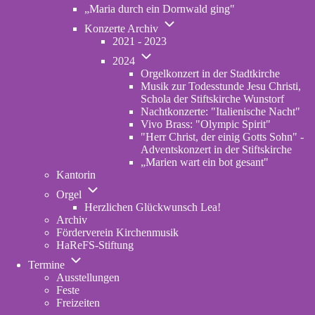
„Maria durch ein Dornwald ging"
Unternavigation
Konzerte Archiv
von
2021 - 2023
Konzerte
Unternavigation
Archiv
2024
von
Orgelkonzert in der Stadtkirche
2024
Musik zur Todesstunde Jesu Christi,
Schola der Stiftskirche Wunstorf
Nachtkonzerte: "Italienische Nacht"
Vivo Brass: "Olympic Spirit"
"Herr Christ, der einig Gotts Sohn" -
Adventskonzert in der Stiftskirche
„Marien wart ein bot gesant"
Kantorin
Unternavigation
Orgel
von
Herzlichen Glückwunsch Lea!
Orgel
Archiv
Förderverein Kirchenmusik
HaReFS-Stiftung
Unternavigation
Termine
von
Ausstellungen
Termine
Feste
Freizeiten