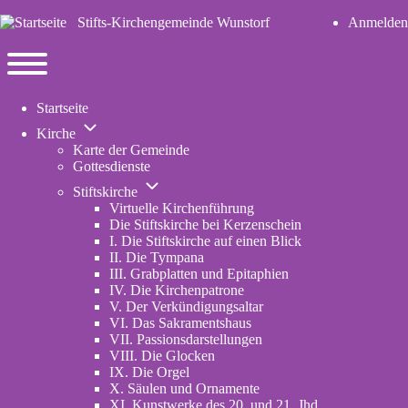
Stifts-Kirchengemeinde Wunstorf
Anmelden
User
account
Navigation
menu
Toggle
Startseite
main
Unternavigation
menu
Kirche
von
Karte der Gemeinde
Kirche
Gottesdienste
Unternavigation
Stiftskirche
von
Virtuelle Kirchenführung
Stiftskirche
Die Stiftskirche bei Kerzenschein
I. Die Stiftskirche auf einen Blick
II. Die Tympana
III. Grabplatten und Epitaphien
IV. Die Kirchenpatrone
V. Der Verkündigungsaltar
VI. Das Sakramentshaus
VII. Passionsdarstellungen
VIII. Die Glocken
IX. Die Orgel
X. Säulen und Ornamente
XI. Kunstwerke des 20. und 21. Jhd