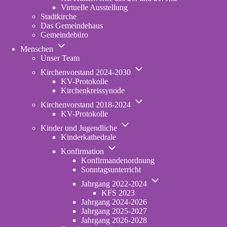
Virtuelle Ausstellung
Stadtkirche
Das Gemeindehaus
Gemeindebüro
Unternavigation
Menschen
von
Unser Team
Menschen
Unternavigation
Kirchenvorstand 2024-2030
von
KV-Protokolle
Kirchenvorstand
Kirchenkreissynode
2024-
Unternavigation
2030
Kirchenvorstand 2018-2024
von
KV-Protokolle
Kirchenvorstand
Unternavigation
2018-
Kinder und Jugendliche
von
2024
Kinderkathedrale
Kinder
Unternavigation
und
Konfirmation
von
Jugendliche
Konfirmandenordnung
Konfirmation
Sonntagsunterricht
Unternavigation
Jahrgang 2022-2024
von
KFS 2023
Jahrgang
Jahrgang 2024-2026
2022-
Jahrgang 2025-2027
2024
Jahrgang 2026-2028