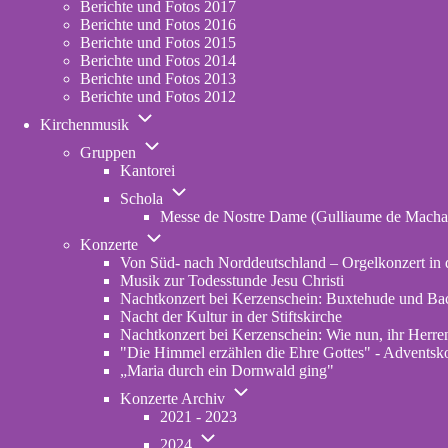
Berichte und Fotos 2017
Berichte und Fotos 2016
Berichte und Fotos 2015
Berichte und Fotos 2014
Berichte und Fotos 2013
Berichte und Fotos 2012
Unternavigation
Kirchenmusik
von
Unternavigation
Kirchenmusik
Gruppen
von
Kantorei
Gruppen
Unternavigation
Schola
von
Messe de Nostre Dame (Gulliaume de Macha
Schola
Unternavigation
Konzerte
von
Von Süd- nach Norddeutschland – Orgelkonzert in d
Konzerte
Musik zur Todesstunde Jesu Christi
Nachtkonzert bei Kerzenschein: Buxtehude und Ba
Nacht der Kultur in der Stiftskirche
Nachtkonzert bei Kerzenschein: Wie nun, ihr Herren
"Die Himmel erzählen die Ehre Gottes" - Adventskon
„Maria durch ein Dornwald ging"
Unternavigation
Konzerte Archiv
von
2021 - 2023
Konzerte
Unternavigation
Archiv
2024