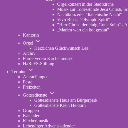
von
Orgelkonzert in der Stadtkirche
2024
Musik zur Todesstunde Jesu Christi, Sc
Nachtkonzerte: "Italienische Nacht"
Vivo Brass: "Olympic Spirit"
"Herr Christ, der einig Gotts Sohn" - A
„Marien wart ein bot gesant"
Kantorin
Unternavigation
Orgel
von
Herzlichen Glückwunsch Lea!
Orgel
Archiv
Förderverein Kirchenmusik
HaReFS-Stiftung
Unternavigation
Termine
von
Ausstellungen
Termine
Feste
Freizeiten
Unternavigation
Gottesdienste
von
Gottesdienste Haus am Bürgerpark
Gottesdienste
Gottesdienste Klein Heidorn
Gruppen
Kalender
Kirchenmusik
Lebendiger Adventskalender