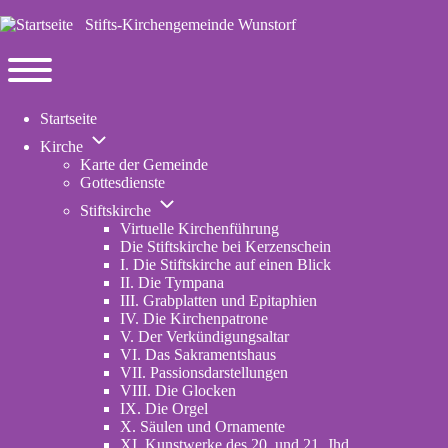
Stifts-Kirchengemeinde Wunstorf
Navigation
Toggle
Startseite
main
Unternavigation
menu
Kirche
von
Karte der Gemeinde
Kirche
Gottesdienste
Unternavigation
Stiftskirche
von
Virtuelle Kirchenführung
Stiftskirche
Die Stiftskirche bei Kerzenschein
I. Die Stiftskirche auf einen Blick
II. Die Tympana
III. Grabplatten und Epitaphien
IV. Die Kirchenpatrone
V. Der Verkündigungsaltar
VI. Das Sakramentshaus
VII. Passionsdarstellungen
VIII. Die Glocken
IX. Die Orgel
X. Säulen und Ornamente
XI. Kunstwerke des 20. und 21. Jhd