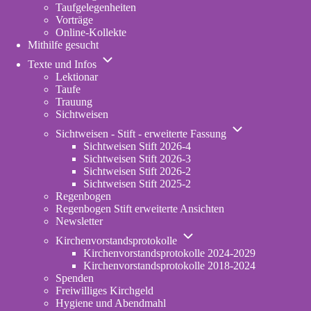
Taufgelegenheiten
Vorträge
Online-Kollekte
Mithilfe gesucht
Unternavigation
Texte und Infos
von
Lektionar
Texte
Taufe
und
Trauung
Infos
Sichtweisen
Unternavigation
Sichtweisen - Stift - erweiterte Fassung
von
Sichtweisen Stift 2026-4
Sichtweisen
Sichtweisen Stift 2026-3
-
Sichtweisen Stift 2026-2
Stift
Sichtweisen Stift 2025-2
-
Regenbogen
erweiterte
Regenbogen Stift erweiterte Ansichten
Fassung
Newsletter
Unternavigation
Kirchenvorstandsprotokolle
von
Kirchenvorstandsprotokolle 2024-2029
Kirchenvorstandsprotokolle
Kirchenvorstandsprotokolle 2018-2024
Spenden
Freiwilliges Kirchgeld
Hygiene und Abendmahl