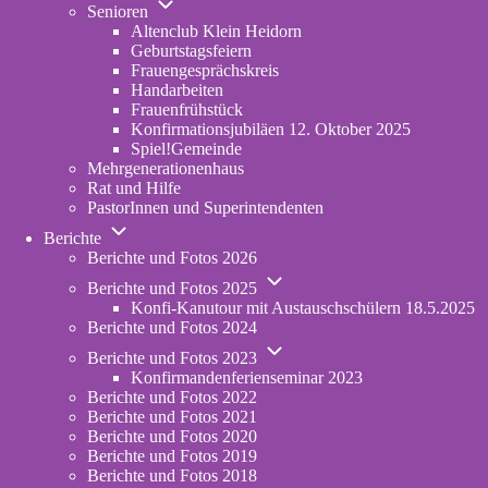
Unternavigation
in
Senioren
von
new
Altenclub Klein Heidorn
Senioren
tab)
Geburtstagsfeiern
Frauengesprächskreis
Handarbeiten
Frauenfrühstück
Konfirmationsjubiläen 12. Oktober 2025
Spiel!Gemeinde
Mehrgenerationenhaus
(opens
Rat und Hilfe
in
PastorInnen und Superintendenten
new
Unternavigation
tab)
Berichte
von
Berichte und Fotos 2026
Berichte
Unternavigation
Berichte und Fotos 2025
von
Konfi-Kanutour mit Austauschschülern 18.5.2025
Berichte
Berichte und Fotos 2024
und
Unternavigation
Fotos
Berichte und Fotos 2023
von
2025
Konfirmandenferienseminar 2023
Berichte
Berichte und Fotos 2022
und
Berichte und Fotos 2021
Fotos
Berichte und Fotos 2020
2023
Berichte und Fotos 2019
Berichte und Fotos 2018