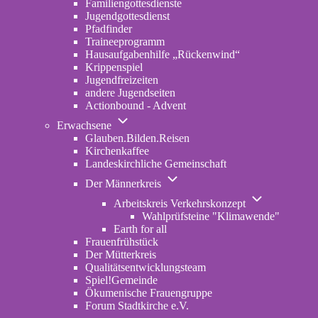
Familiengottesdienste
Jugendgottesdienst
Pfadfinder
(opens
Traineeprogramm
in
Hausaufgabenhilfe „Rückenwind“
new
Krippenspiel
tab)
Jugendfreizeiten
andere Jugendseiten
Actionbound - Advent
Unternavigation
Erwachsene
von
Glauben.Bilden.Reisen
(opens
Erwachsene
Kirchenkaffee
in
Landeskirchliche Gemeinschaft
new
Unternavigation
tab)
Der Männerkreis
von
Unternavigatio
Der
Arbeitskreis Verkehrskonzept
von
Männerkreis
Wahlprüfsteine "Klimawende"
Arbeitskreis
Earth for all
Verkehrskonze
Frauenfrühstück
Der Mütterkreis
Qualitätsentwicklungsteam
Spiel!Gemeinde
Ökumenische Frauengruppe
Forum Stadtkirche e.V.
(opens