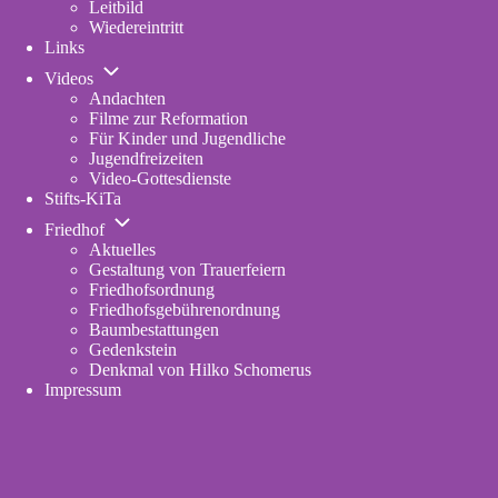
Leitbild
Wiedereintritt
Links
Unternavigation
Videos
von
Andachten
Videos
Filme zur Reformation
Für Kinder und Jugendliche
Jugendfreizeiten
Video-Gottesdienste
Stifts-KiTa
(opens
Unternavigation
in
Friedhof
von
new
Aktuelles
Friedhof
tab)
Gestaltung von Trauerfeiern
Friedhofsordnung
Friedhofsgebührenordnung
(opens
Baumbestattungen
in
Gedenkstein
new
Denkmal von Hilko Schomerus
tab)
Impressum