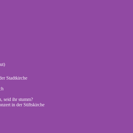
ut)
er Stadtkirche
ch
, seid ihr stumm?
zert in der Stiftskirche