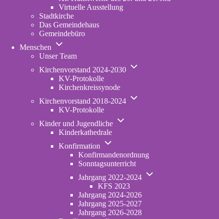
Virtuelle Ausstellung
Stadtkirche
Das Gemeindehaus
Gemeindebüro
Unternavigation
Menschen
von
Unser Team
Menschen
Unternavigation
Kirchenvorstand 2024-2030
von
KV-Protokolle
Kirchenvorstand
Kirchenkreissynode
2024-
Unternavigation
2030
Kirchenvorstand 2018-2024
von
KV-Protokolle
Kirchenvorstand
Unternavigation
2018-
Kinder und Jugendliche
von
2024
Kinderkathedrale
Kinder
Unternavigation
und
Konfirmation
von
Jugendliche
Konfirmandenordnung
Konfirmation
Sonntagsunterricht
Unternavigation
Jahrgang 2022-2024
von
KFS 2023
Jahrgang
Jahrgang 2024-2026
2022-
Jahrgang 2025-2027
2024
Jahrgang 2026-2028