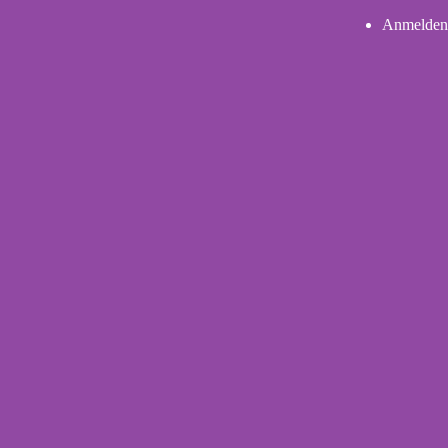
Anmelden
User
account
menu