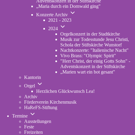
Adventskonzert in der Stiftskirche
„Maria durch ein Dornwald ging"
Unternavigation
Konzerte Archiv
von
2021 - 2023
Konzerte
Unternavigation
Archiv
2024
von
Orgelkonzert in der Stadtkirche
2024
Musik zur Todesstunde Jesu Christi,
Schola der Stiftskirche Wunstorf
Nachtkonzerte: "Italienische Nacht"
Vivo Brass: "Olympic Spirit"
"Herr Christ, der einig Gotts Sohn" -
Adventskonzert in der Stiftskirche
„Marien wart ein bot gesant"
Kantorin
Unternavigation
Orgel
von
Herzlichen Glückwunsch Lea!
Orgel
Archiv
Förderverein Kirchenmusik
HaReFS-Stiftung
Unternavigation
Termine
von
Ausstellungen
Termine
Feste
Freizeiten