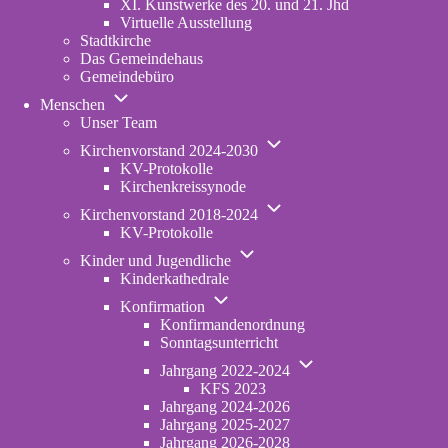
XI. Kunstwerke des 20. und 21. Jhd
Virtuelle Ausstellung
Stadtkirche
Das Gemeindehaus
Gemeindebüro
Unternavigation
Menschen
von
Unser Team
Menschen
Unternavigation
Kirchenvorstand 2024-2030
von
KV-Protokolle
Kirchenvorstand
Kirchenkreissynode
2024-
Unternavigation
2030
Kirchenvorstand 2018-2024
von
KV-Protokolle
Kirchenvorstand
Unternavigation
2018-
Kinder und Jugendliche
von
2024
Kinderkathedrale
Kinder
Unternavigation
und
Konfirmation
von
Jugendliche
Konfirmandenordnung
Konfirmation
Sonntagsunterricht
Unternavigation
Jahrgang 2022-2024
von
KFS 2023
Jahrgang
Jahrgang 2024-2026
2022-
Jahrgang 2025-2027
2024
Jahrgang 2026-2028