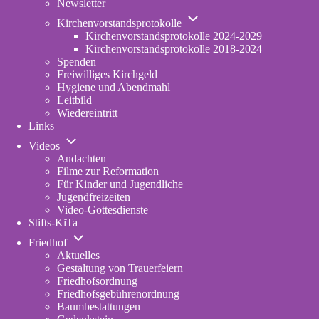
Newsletter
Unternavigation
Kirchenvorstandsprotokolle
von
Kirchenvorstandsprotokolle 2024-2029
Kirchenvorstandsprotokolle
Kirchenvorstandsprotokolle 2018-2024
Spenden
Freiwilliges Kirchgeld
Hygiene und Abendmahl
Leitbild
Wiedereintritt
Links
Unternavigation
Videos
von
Andachten
Videos
Filme zur Reformation
Für Kinder und Jugendliche
Jugendfreizeiten
Video-Gottesdienste
Stifts-KiTa
(opens
Unternavigation
in
Friedhof
von
new
Aktuelles
Friedhof
tab)
Gestaltung von Trauerfeiern
Friedhofsordnung
Friedhofsgebührenordnung
(opens
Baumbestattungen
in