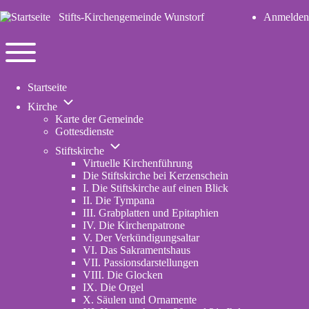
Stifts-Kirchengemeinde Wunstorf
Anmelden
User
account
Navigation
menu
Toggle
Startseite
main
Unternavigation
menu
Kirche
von
Karte der Gemeinde
Kirche
Gottesdienste
Unternavigation
Stiftskirche
von
Virtuelle Kirchenführung
Stiftskirche
Die Stiftskirche bei Kerzenschein
I. Die Stiftskirche auf einen Blick
II. Die Tympana
III. Grabplatten und Epitaphien
IV. Die Kirchenpatrone
V. Der Verkündigungsaltar
VI. Das Sakramentshaus
VII. Passionsdarstellungen
VIII. Die Glocken
IX. Die Orgel
X. Säulen und Ornamente