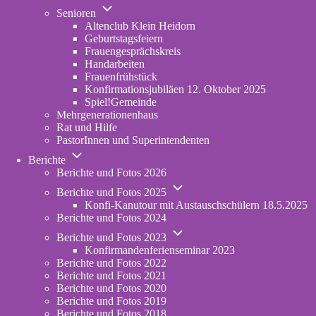
Unternavigation
in
Senioren
von
new
Altenclub Klein Heidorn
Senioren
tab)
Geburtstagsfeiern
Frauengesprächskreis
Handarbeiten
Frauenfrühstück
Konfirmationsjubiläen 12. Oktober 2025
Spiel!Gemeinde
Mehrgenerationenhaus
(opens
Rat und Hilfe
in
PastorInnen und Superintendenten
new
Unternavigation
tab)
Berichte
von
Berichte und Fotos 2026
Berichte
Unternavigation
Berichte und Fotos 2025
von
Konfi-Kanutour mit Austauschschülern 18.5.2025
Berichte
Berichte und Fotos 2024
und
Unternavigation
Fotos
Berichte und Fotos 2023
von
2025
Konfirmandenferienseminar 2023
Berichte
Berichte und Fotos 2022
und
Berichte und Fotos 2021
Fotos
Berichte und Fotos 2020
2023
Berichte und Fotos 2019
Berichte und Fotos 2018