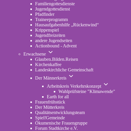
Familiengottesdienste
Jugendgottesdienst
Pfadfinder
(opens
Traineeprogramm
in
Hausaufgabenhilfe „Rückenwind“
new
Krippenspiel
tab)
Jugendfreizeiten
andere Jugendseiten
Actionbound - Advent
Unternavigation
Erwachsene
von
Glauben.Bilden.Reisen
(opens
Erwachsene
Kirchenkaffee
in
Landeskirchliche Gemeinschaft
new
Unternavigation
tab)
Der Männerkreis
von
Unternavigatio
Der
Arbeitskreis Verkehrskonzept
von
Männerkreis
Wahlprüfsteine "Klimawende"
Arbeitskreis
Earth for all
Verkehrskonze
Frauenfrühstück
Der Mütterkreis
Qualitätsentwicklungsteam
Spiel!Gemeinde
Ökumenische Frauengruppe
Forum Stadtkirche e.V.
(opens