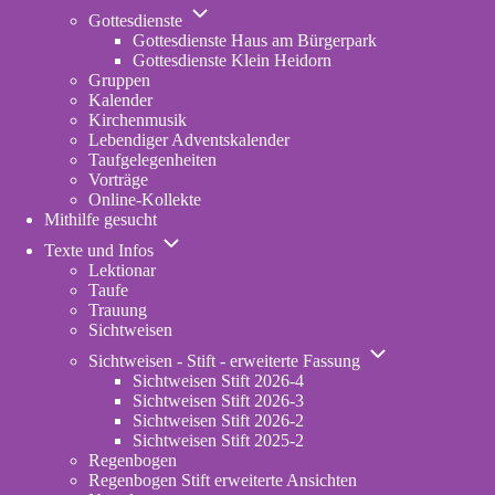
Unternavigation
Gottesdienste
von
Gottesdienste Haus am Bürgerpark
Gottesdienste
Gottesdienste Klein Heidorn
Gruppen
Kalender
Kirchenmusik
Lebendiger Adventskalender
Taufgelegenheiten
Vorträge
Online-Kollekte
Mithilfe gesucht
Unternavigation
Texte und Infos
von
Lektionar
Texte
Taufe
und
Trauung
Infos
Sichtweisen
Unternavigation
Sichtweisen - Stift - erweiterte Fassung
von
Sichtweisen Stift 2026-4
Sichtweisen
Sichtweisen Stift 2026-3
-
Sichtweisen Stift 2026-2
Stift
Sichtweisen Stift 2025-2
-
Regenbogen
erweiterte
Regenbogen Stift erweiterte Ansichten
Fassung