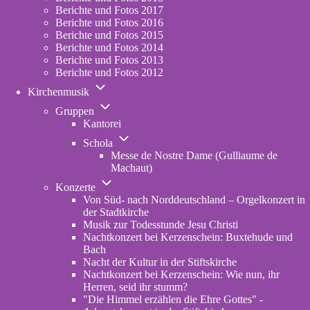
Berichte und Fotos 2017
Berichte und Fotos 2016
Berichte und Fotos 2015
Berichte und Fotos 2014
Berichte und Fotos 2013
Berichte und Fotos 2012
Unternavigation
Kirchenmusik
von
Unternavigation
Kirchenmusik
Gruppen
von
Kantorei
Gruppen
Unternavigation
Schola
von
Messe de Nostre Dame (Gulliaume de
Schola
Machaut)
Unternavigation
Konzerte
von
Von Süd- nach Norddeutschland – Orgelkonzert in
Konzerte
der Stadtkirche
Musik zur Todesstunde Jesu Christi
Nachtkonzert bei Kerzenschein: Buxtehude und
Bach
Nacht der Kultur in der Stiftskirche
Nachtkonzert bei Kerzenschein: Wie nun, ihr
Herren, seid ihr stumm?
"Die Himmel erzählen die Ehre Gottes" -