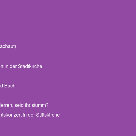
achaut)
 in der Stadtkirche
nd Bach
erren, seid ihr stumm?
skonzert in der Stiftskirche
 Archiv