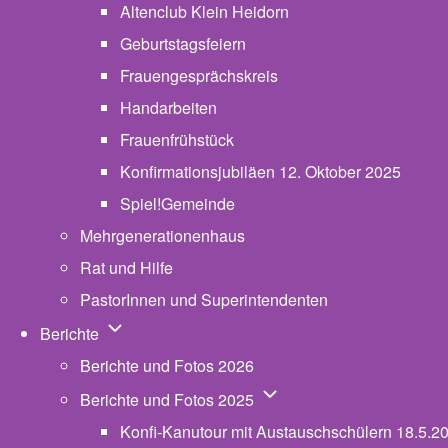
Altenclub Klein Heidorn
Geburtstagsfeiern
Frauengesprächskreis
Handarbeiten
Frauenfrühstück
Konfirmationsjubiläen 12. Oktober 2025
Spiel!Gemeinde
Mehrgenerationenhaus
(opens in new tab)
Rat und Hilfe
PastorInnen und Superintendenten
Unternavigation von Berichte
Berichte
Berichte und Fotos 2026
Unternavigation von Beric
Berichte und Fotos 2025
Konfi-Kanutour mit Austauschschülern 18.5.2