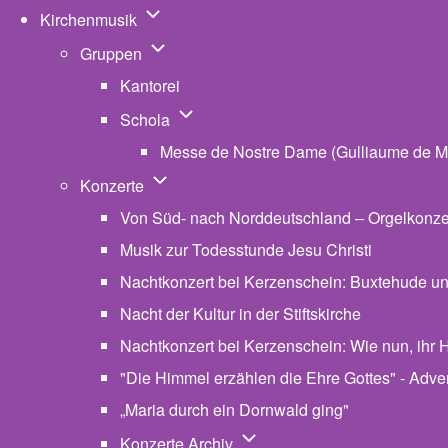
Unternavigation von Kirchenmusik
Kirchenmusik
Unternavigation von Gruppen
Gruppen
Kantorei
Unternavigation von Schola
Schola
Messe de Nostre Dame (Gulliaume de M
Unternavigation von Konzerte
Konzerte
Von Süd- nach Norddeutschland – Orgelkonzert
Musik zur Todesstunde Jesu Christi
Nachtkonzert bei Kerzenschein: Buxtehude u
Nacht der Kultur in der Stiftskirche
Nachtkonzert bei Kerzenschein: Wie nun, ihr H
"Die Himmel erzählen die Ehre Gottes" - Advent
„Maria durch ein Dornwald ging"
Unternavigation von Konzerte
Konzerte Archiv