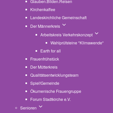
Glauben.Bilden.Reisen
(opens in new tab)
Kirchenkaffee
Landeskirchliche Gemeinschaft
Unternavigation von Der Män
Der Männerkreis
Unternavig
Arbeitskreis Verkehrskonzept
Wahlprüfsteine "Klimawende"
Earth for all
Frauenfrühstück
Der Mütterkreis
Qualitätsentwicklungsteam
Spiel!Gemeinde
Ökumenische Frauengruppe
Forum Stadtkirche e.V.
(opens in new tab)
Unternavigation von Senioren
Senioren