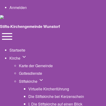
User account menu
Anmelden
Stifts-Kirchengemeinde Wunstorf
Navigation
Toggle main menu
Startseite
Unternavigation von Kirche
Kirche
Karte der Gemeinde
Gottesdienste
Unternavigation von Stiftskirche
Stiftskirche
Virtuelle Kirchenführung
Die Stiftskirche bei Kerzenschein
I. Die Stiftskirche auf einen Blick