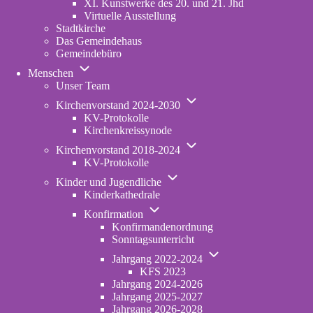
XI. Kunstwerke des 20. und 21. Jhd
Virtuelle Ausstellung
Stadtkirche
Das Gemeindehaus
Gemeindebüro
Unternavigation
Menschen
von
Unser Team
Menschen
Unternavigation
Kirchenvorstand 2024-2030
von
KV-Protokolle
Kirchenvorstand
Kirchenkreissynode
2024-
Unternavigation
2030
Kirchenvorstand 2018-2024
von
KV-Protokolle
Kirchenvorstand
Unternavigation
2018-
Kinder und Jugendliche
von
2024
Kinderkathedrale
Kinder
Unternavigation
und
Konfirmation
von
Jugendliche
Konfirmandenordnung
Konfirmation
Sonntagsunterricht
Unternavigation
Jahrgang 2022-2024
von
KFS 2023
Jahrgang
Jahrgang 2024-2026
2022-
Jahrgang 2025-2027
2024
Jahrgang 2026-2028