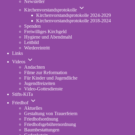
Newsletter
Unternavigation
Kirchenvorstandsprotokolle
von
Kirchenvorstandsprotokolle 2024-2029
Kirchenvorstandsprotokolle
Kirchenvorstandsprotokolle 2018-2024
Spenden
Freiwilliges Kirchgeld
Hygiene und Abendmahl
Leitbild
Wiedereintritt
Links
Unternavigation
Videos
von
Andachten
Videos
Filme zur Reformation
Für Kinder und Jugendliche
Jugendfreizeiten
Video-Gottesdienste
Stifts-KiTa
(opens
Unternavigation
in
Friedhof
von
new
Aktuelles
Friedhof
tab)
Gestaltung von Trauerfeiern
Friedhofsordnung
Friedhofsgebührenordnung
(opens
Baumbestattungen
in