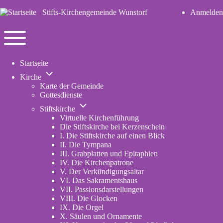
Stifts-Kirchengemeinde Wunstorf
Anmelden
User
account
Navigation
menu
Toggle
Startseite
main
Unternavigation
menu
Kirche
von
Karte der Gemeinde
Kirche
Gottesdienste
Unternavigation
Stiftskirche
von
Virtuelle Kirchenführung
Stiftskirche
Die Stiftskirche bei Kerzenschein
I. Die Stiftskirche auf einen Blick
II. Die Tympana
III. Grabplatten und Epitaphien
IV. Die Kirchenpatrone
V. Der Verkündigungsaltar
VI. Das Sakramentshaus
VII. Passionsdarstellungen
VIII. Die Glocken
IX. Die Orgel
X. Säulen und Ornamente