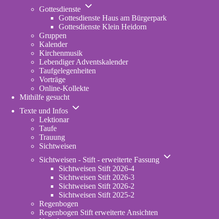
Unternavigation
Gottesdienste
von
Gottesdienste Haus am Bürgerpark
Gottesdienste
Gottesdienste Klein Heidorn
Gruppen
Kalender
Kirchenmusik
Lebendiger Adventskalender
Taufgelegenheiten
Vorträge
Online-Kollekte
Mithilfe gesucht
Unternavigation
Texte und Infos
von
Lektionar
Texte
Taufe
und
Trauung
Infos
Sichtweisen
Unternavigation
Sichtweisen - Stift - erweiterte Fassung
von
Sichtweisen Stift 2026-4
Sichtweisen
Sichtweisen Stift 2026-3
-
Sichtweisen Stift 2026-2
Stift
Sichtweisen Stift 2025-2
-
Regenbogen
erweiterte
Regenbogen Stift erweiterte Ansichten
Fassung