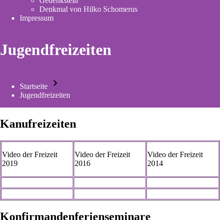
Gedenkstein
new
Denkmal von Hilko Schomerus
tab)
Impressum
Jugendfreizeiten
Startseite
Pfadnavigation
Jugendfreizeiten
Kanufreizeiten
Video der Freizeit
Video der Freizeit
Video der Freizeit
2019
2016
2014
Konfirmandenferienseminare