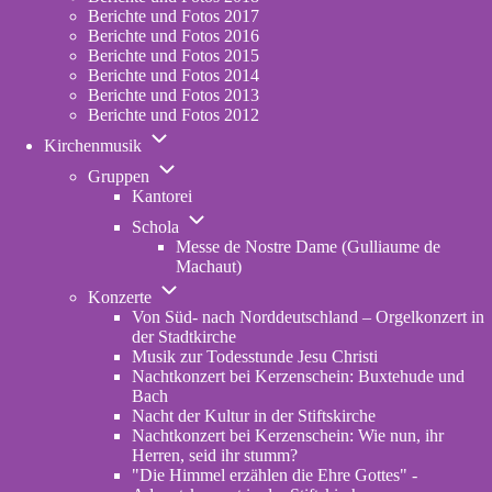
Berichte und Fotos 2017
Berichte und Fotos 2016
Berichte und Fotos 2015
Berichte und Fotos 2014
Berichte und Fotos 2013
Berichte und Fotos 2012
Unternavigation
Kirchenmusik
von
Unternavigation
Kirchenmusik
Gruppen
von
Kantorei
Gruppen
Unternavigation
Schola
von
Messe de Nostre Dame (Gulliaume de
Schola
Machaut)
Unternavigation
Konzerte
von
Von Süd- nach Norddeutschland – Orgelkonzert in
Konzerte
der Stadtkirche
Musik zur Todesstunde Jesu Christi
Nachtkonzert bei Kerzenschein: Buxtehude und
Bach
Nacht der Kultur in der Stiftskirche
Nachtkonzert bei Kerzenschein: Wie nun, ihr
Herren, seid ihr stumm?
"Die Himmel erzählen die Ehre Gottes" -