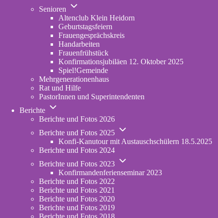
Unternavigation
in
Senioren
von
new
Altenclub Klein Heidorn
Senioren
tab)
Geburtstagsfeiern
Frauengesprächskreis
Handarbeiten
Frauenfrühstück
Konfirmationsjubiläen 12. Oktober 2025
Spiel!Gemeinde
Mehrgenerationenhaus
(opens
Rat und Hilfe
in
PastorInnen und Superintendenten
new
Unternavigation
tab)
Berichte
von
Berichte und Fotos 2026
Berichte
Unternavigation
Berichte und Fotos 2025
von
Konfi-Kanutour mit Austauschschülern 18.5.2025
Berichte
Berichte und Fotos 2024
und
Unternavigation
Fotos
Berichte und Fotos 2023
von
2025
Konfirmandenferienseminar 2023
Berichte
Berichte und Fotos 2022
und
Berichte und Fotos 2021
Fotos
Berichte und Fotos 2020
2023
Berichte und Fotos 2019
Berichte und Fotos 2018