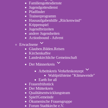
Familiengottesdienste
Jugendgottesdienst
Pfadfinder
(opens
Traineeprogramm
in
Hausaufgabenhilfe „Rückenwind“
new
Krippenspiel
tab)
Jugendfreizeiten
andere Jugendseiten
Actionbound - Advent
Unternavigation
Erwachsene
von
Glauben.Bilden.Reisen
(opens
Erwachsene
Kirchenkaffee
in
Landeskirchliche Gemeinschaft
new
Unternavigation
tab)
Der Männerkreis
von
Unternavigatio
Der
Arbeitskreis Verkehrskonzept
von
Männerkreis
Wahlprüfsteine "Klimawende"
Arbeitskreis
Earth for all
Verkehrskonze
Frauenfrühstück
Der Mütterkreis
Qualitätsentwicklungsteam
Spiel!Gemeinde
Ökumenische Frauengruppe
Forum Stadtkirche e.V.
(opens