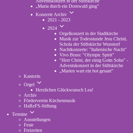
Adventskonzert in der Stiftskirche
„Maria durch ein Dornwald ging"
Unternavigation
Konzerte Archiv
von
2021 - 2023
Konzerte
Unternavigation
Archiv
2024
von
Orgelkonzert in der Stadtkirche
2024
Musik zur Todesstunde Jesu Christi,
Schola der Stiftskirche Wunstorf
Nachtkonzerte: "Italienische Nacht"
Vivo Brass: "Olympic Spirit"
"Herr Christ, der einig Gotts Sohn" -
Adventskonzert in der Stiftskirche
„Marien wart ein bot gesant"
Kantorin
Unternavigation
Orgel
von
Herzlichen Glückwunsch Lea!
Orgel
Archiv
Förderverein Kirchenmusik
HaReFS-Stiftung
Unternavigation
Termine
von
Ausstellungen
Termine
Feste
Freizeiten