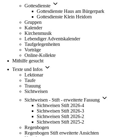
Unternavigation
Gottesdienste
von
Gottesdienste Haus am Bürgerpark
Gottesdienste
Gottesdienste Klein Heidorn
Gruppen
Kalender
Kirchenmusik
Lebendiger Adventskalender
Taufgelegenheiten
Vorträge
Online-Kollekte
Mithilfe gesucht
Unternavigation
Texte und Infos
von
Lektionar
Texte
Taufe
und
Trauung
Infos
Sichtweisen
Unternavigation
Sichtweisen - Stift - erweiterte Fassung
von
Sichtweisen Stift 2026-4
Sichtweisen
Sichtweisen Stift 2026-3
-
Sichtweisen Stift 2026-2
Stift
Sichtweisen Stift 2025-2
-
Regenbogen
erweiterte
Regenbogen Stift erweiterte Ansichten
Fassung