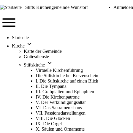
Stifts-Kirchengemeinde Wunstorf
Anmelden
User
account
Navigation
menu
Toggle
Startseite
main
Unternavigation
menu
Kirche
von
Karte der Gemeinde
Kirche
Gottesdienste
Unternavigation
Stiftskirche
von
Virtuelle Kirchenführung
Stiftskirche
Die Stiftskirche bei Kerzenschein
I. Die Stiftskirche auf einen Blick
II. Die Tympana
III. Grabplatten und Epitaphien
IV. Die Kirchenpatrone
V. Der Verkündigungsaltar
VI. Das Sakramentshaus
VII. Passionsdarstellungen
VIII. Die Glocken
IX. Die Orgel
X. Säulen und Ornamente