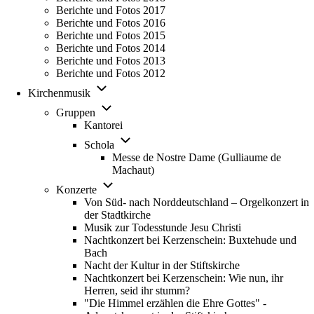
Berichte und Fotos 2017
Berichte und Fotos 2016
Berichte und Fotos 2015
Berichte und Fotos 2014
Berichte und Fotos 2013
Berichte und Fotos 2012
Unternavigation
Kirchenmusik
von
Unternavigation
Kirchenmusik
Gruppen
von
Kantorei
Gruppen
Unternavigation
Schola
von
Messe de Nostre Dame (Gulliaume de
Schola
Machaut)
Unternavigation
Konzerte
von
Von Süd- nach Norddeutschland – Orgelkonzert in
Konzerte
der Stadtkirche
Musik zur Todesstunde Jesu Christi
Nachtkonzert bei Kerzenschein: Buxtehude und
Bach
Nacht der Kultur in der Stiftskirche
Nachtkonzert bei Kerzenschein: Wie nun, ihr
Herren, seid ihr stumm?
"Die Himmel erzählen die Ehre Gottes" -