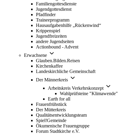
Familiengottesdienste
Jugendgottesdienst
Pfadfinder
(opens
Traineeprogramm
in
Hausaufgabenhilfe „Rückenwind“
new
Krippenspiel
tab)
Jugendfreizeiten
andere Jugendseiten
Actionbound - Advent
Unternavigation
Erwachsene
von
Glauben.Bilden.Reisen
(opens
Erwachsene
Kirchenkaffee
in
Landeskirchliche Gemeinschaft
new
Unternavigation
tab)
Der Männerkreis
von
Unternavigatio
Der
Arbeitskreis Verkehrskonzept
von
Männerkreis
Wahlprüfsteine "Klimawende"
Arbeitskreis
Earth for all
Verkehrskonze
Frauenfrühstück
Der Mütterkreis
Qualitätsentwicklungsteam
Spiel!Gemeinde
Ökumenische Frauengruppe
Forum Stadtkirche e.V.
(opens