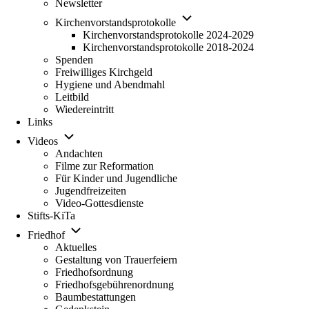
Newsletter
Unternavigation
Kirchenvorstandsprotokolle
von
Kirchenvorstandsprotokolle 2024-2029
Kirchenvorstandsprotokolle
Kirchenvorstandsprotokolle 2018-2024
Spenden
Freiwilliges Kirchgeld
Hygiene und Abendmahl
Leitbild
Wiedereintritt
Links
Unternavigation
Videos
von
Andachten
Videos
Filme zur Reformation
Für Kinder und Jugendliche
Jugendfreizeiten
Video-Gottesdienste
Stifts-KiTa
(opens
Unternavigation
in
Friedhof
von
new
Aktuelles
Friedhof
tab)
Gestaltung von Trauerfeiern
Friedhofsordnung
Friedhofsgebührenordnung
(opens
Baumbestattungen
in