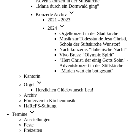
Adventskonzert in der Stiftskirche
„Maria durch ein Dornwald ging"
Unternavigation
Konzerte Archiv
von
2021 - 2023
Konzerte
Unternavigation
Archiv
2024
von
Orgelkonzert in der Stadtkirche
2024
Musik zur Todesstunde Jesu Christi,
Schola der Stiftskirche Wunstorf
Nachtkonzerte: "Italienische Nacht"
Vivo Brass: "Olympic Spirit"
"Herr Christ, der einig Gotts Sohn" -
Adventskonzert in der Stiftskirche
„Marien wart ein bot gesant"
Kantorin
Unternavigation
Orgel
von
Herzlichen Glückwunsch Lea!
Orgel
Archiv
Förderverein Kirchenmusik
HaReFS-Stiftung
Unternavigation
Termine
von
Ausstellungen
Termine
Feste
Freizeiten