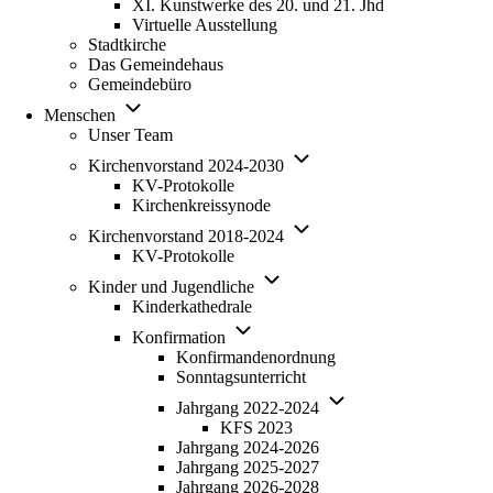
XI. Kunstwerke des 20. und 21. Jhd
Virtuelle Ausstellung
Stadtkirche
Das Gemeindehaus
Gemeindebüro
Unternavigation
Menschen
von
Unser Team
Menschen
Unternavigation
Kirchenvorstand 2024-2030
von
KV-Protokolle
Kirchenvorstand
Kirchenkreissynode
2024-
Unternavigation
2030
Kirchenvorstand 2018-2024
von
KV-Protokolle
Kirchenvorstand
Unternavigation
2018-
Kinder und Jugendliche
von
2024
Kinderkathedrale
Kinder
Unternavigation
und
Konfirmation
von
Jugendliche
Konfirmandenordnung
Konfirmation
Sonntagsunterricht
Unternavigation
Jahrgang 2022-2024
von
KFS 2023
Jahrgang
Jahrgang 2024-2026
2022-
Jahrgang 2025-2027
2024
Jahrgang 2026-2028