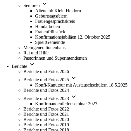
Unternavigation
in
Senioren
von
new
Altenclub Klein Heidorn
Senioren
tab)
Geburtstagsfeiern
Frauengesprächskreis
Handarbeiten
Frauenfrühstück
Konfirmationsjubiläen 12. Oktober 2025
Spiel!Gemeinde
Mehrgenerationenhaus
(opens
Rat und Hilfe
in
PastorInnen und Superintendenten
new
Unternavigation
tab)
Berichte
von
Berichte und Fotos 2026
Berichte
Unternavigation
Berichte und Fotos 2025
von
Konfi-Kanutour mit Austauschschülern 18.5.2025
Berichte
Berichte und Fotos 2024
und
Unternavigation
Fotos
Berichte und Fotos 2023
von
2025
Konfirmandenferienseminar 2023
Berichte
Berichte und Fotos 2022
und
Berichte und Fotos 2021
Fotos
Berichte und Fotos 2020
2023
Berichte und Fotos 2019
Berichte und Fotos 2018