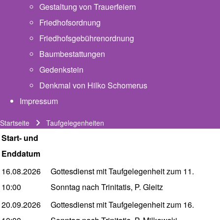
Gestaltung von Trauerfeiern
Friedhofsordnung
Friedhofsgebührenordnung
(opens in new tab)
Baumbestattungen
Gedenkstein
Denkmal von Hilko Schomerus
Impressum
Startseite
Taufgelegenheiten
Pfadnavigation
Start- und
Enddatum
16.08.2026
Gottesdienst mit Taufgelegenheit zum 11.
10:00
Sonntag nach Trinitatis, P. Gleitz
20.09.2026
Gottesdienst mit Taufgelegenheit zum 16.