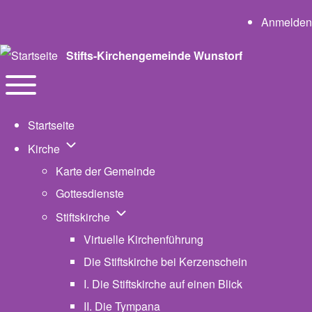
User a
Anmelden
Stifts-Kirchengemeinde Wunstorf
Navigation
Toggle main menu
Startseite
Unternavigation von Kirche
Kirche
Karte der Gemeinde
Gottesdienste
Unternavigation von Stiftskirche
Stiftskirche
Virtuelle Kirchenführung
Die Stiftskirche bei Kerzenschein
I. Die Stiftskirche auf einen Blick
II. Die Tympana