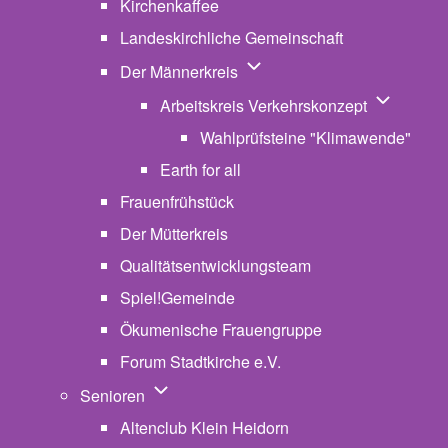
Kirchenkaffee
Landeskirchliche Gemeinschaft
Unternavigation von Der Män
Der Männerkreis
Unternavig
Arbeitskreis Verkehrskonzept
Wahlprüfsteine "Klimawende"
Earth for all
Frauenfrühstück
Der Mütterkreis
Qualitätsentwicklungsteam
Spiel!Gemeinde
Ökumenische Frauengruppe
Forum Stadtkirche e.V.
(opens in new tab)
Unternavigation von Senioren
Senioren
Altenclub Klein Heidorn