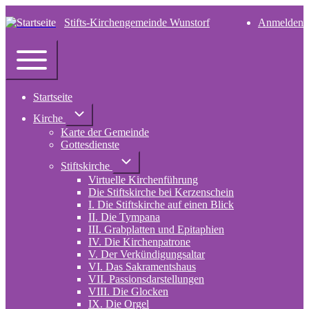
Stifts-Kirchengemeinde Wunstorf
Anmelden
User
account
Navigation
menu
Toggle
main
Startseite
menu
Unternavigation
Kirche
von
Karte der Gemeinde
Kirche
Gottesdienste
Unternavigation
Stiftskirche
von
Virtuelle Kirchenführung
Stiftskirche
Die Stiftskirche bei Kerzenschein
I. Die Stiftskirche auf einen Blick
II. Die Tympana
III. Grabplatten und Epitaphien
IV. Die Kirchenpatrone
V. Der Verkündigungsaltar
VI. Das Sakramentshaus
VII. Passionsdarstellungen
VIII. Die Glocken
IX. Die Orgel