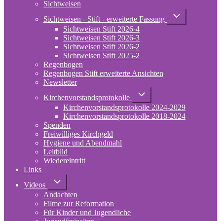
Sichtweisen
Unternavigation
Sichtweisen - Stift - erweiterte Fassung
von
Sichtweisen Stift 2026-4
Sichtweisen
-
Sichtweisen Stift 2026-3
Stift
Sichtweisen Stift 2026-2
-
Sichtweisen Stift 2025-2
erweiterte
Regenbogen
Fassung
Regenbogen Stift erweiterte Ansichten
Newsletter
Unternavigation
Kirchenvorstandsprotokolle
von
Kirchenvorstandsprotokolle 2024-2029
Kirchenvorstandsprotokolle
Kirchenvorstandsprotokolle 2018-2024
Spenden
Freiwilliges Kirchgeld
Hygiene und Abendmahl
Leitbild
Wiedereintritt
Links
Unternavigation
Videos
von
Andachten
Videos
Filme zur Reformation
Für Kinder und Jugendliche