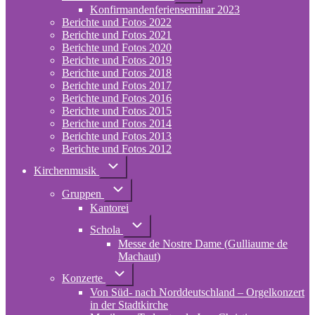
Konfirmandenferienseminar 2023
Berichte
und
Berichte und Fotos 2022
Fotos
Berichte und Fotos 2021
2023
Berichte und Fotos 2020
Berichte und Fotos 2019
Berichte und Fotos 2018
Berichte und Fotos 2017
Berichte und Fotos 2016
Berichte und Fotos 2015
Berichte und Fotos 2014
Berichte und Fotos 2013
Berichte und Fotos 2012
Unternavigation
Kirchenmusik
von
Kirchenmusik
Unternavigation
Gruppen
von
Kantorei
Gruppen
Unternavigation
Schola
von
Messe de Nostre Dame (Gulliaume de
Schola
Machaut)
Unternavigation
Konzerte
von
Von Süd- nach Norddeutschland – Orgelkonzert
Konzerte
in der Stadtkirche