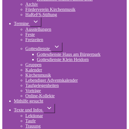
Archiv
Förderverein Kirchenmusik
HaReFS-Stiftung
Unternavigation
Termine
von
Ausstellungen
Termine
Feste
Freizeiten
Unternavigation
Gottesdienste
von
Gottesdienste Haus am Bürgerpark
Gottesdienste
Gottesdienste Klein Heidorn
Gruppen
Kalender
Kirchenmusik
Lebendiger Adventskalender
Taufgelegenheiten
Vorträge
Online-Kollekte
Mithilfe gesucht
Unternavigation
Texte und Infos
von
Lektionar
Texte
und
Taufe
Infos
Trauung