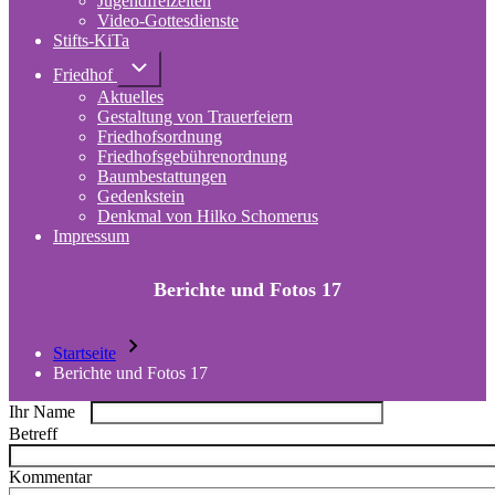
Jugendfreizeiten
Video-Gottesdienste
Stifts-KiTa
(opens
in
Unternavigation
Friedhof
von
new
Aktuelles
Friedhof
tab)
Gestaltung von Trauerfeiern
Friedhofsordnung
Friedhofsgebührenordnung
(opens
Baumbestattungen
in
Gedenkstein
new
Denkmal von Hilko Schomerus
tab)
Impressum
Berichte und Fotos 17
Startseite
Pfadnavigation
Berichte und Fotos 17
Ihr Name
Betreff
Kommentar