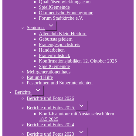
Qualitätsentwicklungsteam
Spiel!Gemeinde
Ökumenische Frauengruppe
Forum Stadtkirche e.V.
(opens
in
Unternavigation
Senioren
von
new
Altenclub Klein Heidorn
Senioren
tab)
Geburtstagsfeiern
Frauengesprächskreis
Handarbeiten
Frauenfrühstück
Konfirmationsjubiläen 12. Oktober 2025
Spiel!Gemeinde
Mehrgenerationenhaus
(opens
Rat und Hilfe
in
PastorInnen und Superintendenten
new
tab)
Unternavigation
Berichte
von
Berichte und Fotos 2026
Berichte
Unternavigation
Berichte und Fotos 2025
von
Konfi-Kanutour mit Austauschschülern
Berichte
und
18.5.2025
Fotos
Berichte und Fotos 2024
2025
Unternavigation
Berichte und Fotos 2023
von