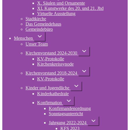
X. Säulen und Ornamente
XI. Kunstwerke des 20. und 21. Jhd
Virtuelle Ausstellung
Stadtkirche
Das Gemeindehaus
Gemeindebüro
Unternavigation
Menschen
von
Unser Team
Menschen
Unternavigation
Kirchenvorstand 2024-2030
von
KV-Protokolle
Kirchenvorstand
2024-
Kirchenkreissynode
2030
Unternavigation
Kirchenvorstand 2018-2024
von
KV-Protokolle
Kirchenvorstand
2018-
Unternavigation
2024
Kinder und Jugendliche
von
Kinderkathedrale
Kinder
und
Unternavigation
Jugendliche
Konfirmation
von
Konfirmandenordnung
Konfirmation
Sonntagsunterricht
Unternavigation
Jahrgang 2022-2024
von
KFS 2023
Jahrgang