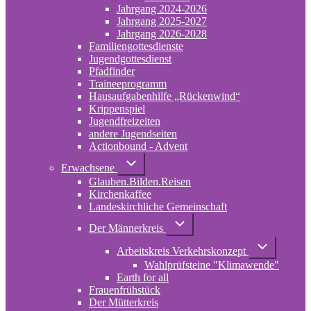
2022-
Jahrgang 2024-2026
2024
Jahrgang 2025-2027
Jahrgang 2026-2028
Familiengottesdienste
Jugendgottesdienst
Pfadfinder
(opens
Traineeprogramm
in
Hausaufgabenhilfe „Rückenwind“
new
Krippenspiel
tab)
Jugendfreizeiten
andere Jugendseiten
Actionbound - Advent
Unternavigation
Erwachsene
von
Glauben.Bilden.Reisen
Erwachsene
(opens
Kirchenkaffee
in
Landeskirchliche Gemeinschaft
new
tab)
Unternavigation
Der Männerkreis
von
Der
Unternavigati
Arbeitskreis Verkehrskonzept
Männerkreis
von
Wahlprüfsteine "Klimawende"
Arbeitskreis
Verkehrskonz
Earth for all
Frauenfrühstück
Der Mütterkreis