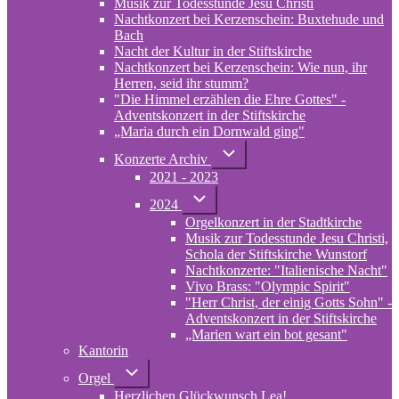
Musik zur Todesstunde Jesu Christi
Nachtkonzert bei Kerzenschein: Buxtehude und
Bach
Nacht der Kultur in der Stiftskirche
Nachtkonzert bei Kerzenschein: Wie nun, ihr
Herren, seid ihr stumm?
"Die Himmel erzählen die Ehre Gottes" -
Adventskonzert in der Stiftskirche
„Maria durch ein Dornwald ging"
Unternavigation
Konzerte Archiv
von
2021 - 2023
Konzerte
Archiv
Unternavigation
2024
von
Orgelkonzert in der Stadtkirche
2024
Musik zur Todesstunde Jesu Christi,
Schola der Stiftskirche Wunstorf
Nachtkonzerte: "Italienische Nacht"
Vivo Brass: "Olympic Spirit"
"Herr Christ, der einig Gotts Sohn" -
Adventskonzert in der Stiftskirche
„Marien wart ein bot gesant"
Kantorin
Unternavigation
Orgel
von
Herzlichen Glückwunsch Lea!
Orgel