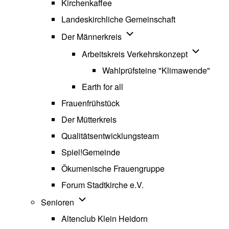
Kirchenkaffee
Landeskirchliche Gemeinschaft
Unternavigation von Der Män
Der Männerkreis
Unternavig
Arbeitskreis Verkehrskonzept
Wahlprüfsteine "Klimawende"
Earth for all
Frauenfrühstück
Der Mütterkreis
Qualitätsentwicklungsteam
Spiel!Gemeinde
Ökumenische Frauengruppe
Forum Stadtkirche e.V.
(opens in new tab)
Unternavigation von Senioren
Senioren
Altenclub Klein Heidorn