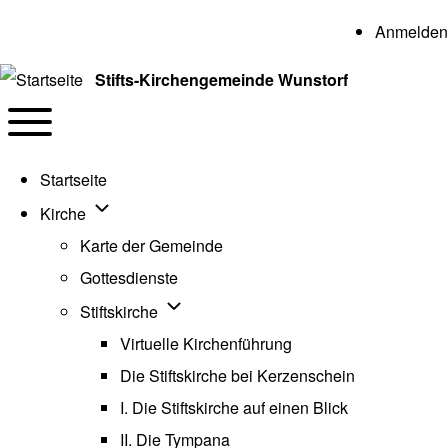
User a
Anmelden
Stifts-Kirchengemeinde Wunstorf
Navigation
Toggle main menu
Startseite
Unternavigation von Kirche
Kirche
Karte der Gemeinde
Gottesdienste
Unternavigation von Stiftskirche
Stiftskirche
Virtuelle Kirchenführung
Die Stiftskirche bei Kerzenschein
I. Die Stiftskirche auf einen Blick
II. Die Tympana