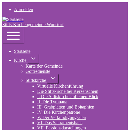
Anmelden
User
account
Stifts-Kirchengemeinde Wunstorf
menu
Navigation
Toggle
main
Startseite
menu
Unternavigation
Kirche
von
Karte der Gemeinde
Kirche
Gottesdienste
Unternavigation
Stiftskirche
von
Virtuelle Kirchenführung
Stiftskirche
Die Stiftskirche bei Kerzenschein
I. Die Stiftskirche auf einen Blick
II. Die Tympana
III. Grabplatten und Epitaphien
IV. Die Kirchenpatrone
V. Der Verkündigungsaltar
VI. Das Sakramentshaus
VII. Passionsdarstellungen