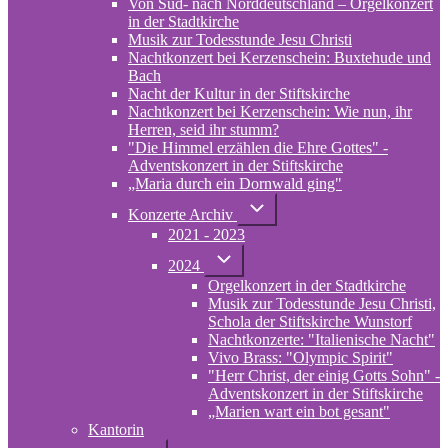
Von Süd- nach Norddeutschland – Orgelkonzert
Konzerte
in der Stadtkirche
Musik zur Todesstunde Jesu Christi
Nachtkonzert bei Kerzenschein: Buxtehude und
Bach
Nacht der Kultur in der Stiftskirche
Nachtkonzert bei Kerzenschein: Wie nun, ihr
Herren, seid ihr stumm?
"Die Himmel erzählen die Ehre Gottes" -
Adventskonzert in der Stiftskirche
„Maria durch ein Dornwald ging"
Unternavigation
Konzerte Archiv
von
2021 - 2023
Konzerte
Archiv
Unternavigation
2024
von
Orgelkonzert in der Stadtkirche
2024
Musik zur Todesstunde Jesu Christi,
Schola der Stiftskirche Wunstorf
Nachtkonzerte: "Italienische Nacht"
Vivo Brass: "Olympic Spirit"
"Herr Christ, der einig Gotts Sohn" -
Adventskonzert in der Stiftskirche
„Marien wart ein bot gesant"
Kantorin