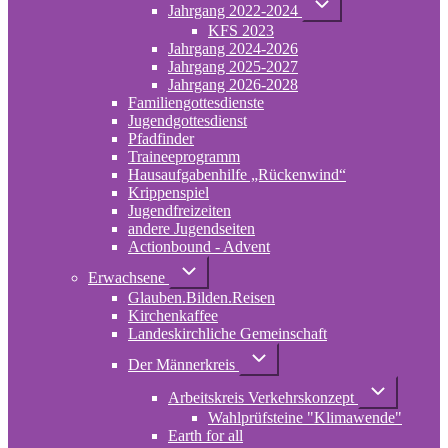
Jahrgang 2022-2024
von
KFS 2023
Jahrgang
2022-
Jahrgang 2024-2026
2024
Jahrgang 2025-2027
Jahrgang 2026-2028
Familiengottesdienste
Jugendgottesdienst
Pfadfinder
(opens
Traineeprogramm
in
Hausaufgabenhilfe „Rückenwind“
new
Krippenspiel
tab)
Jugendfreizeiten
andere Jugendseiten
Actionbound - Advent
Unternavigation
Erwachsene
von
Glauben.Bilden.Reisen
Erwachsene
(opens
Kirchenkaffee
in
Landeskirchliche Gemeinschaft
new
tab)
Unternavigation
Der Männerkreis
von
Der
Unternavigati
Arbeitskreis Verkehrskonzept
Männerkreis
von
Wahlprüfsteine "Klimawende"
Arbeitskreis
Verkehrskonz
Earth for all