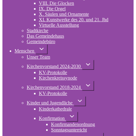
VIII. Die Glocken
IX. Die Orgel
X. Säulen und Ornamente
XI. Kunstwerke des 20. und 21. Jhd
Virtuelle Ausstellung
Stadtkirche
Das Gemeindehaus
Gemeindebüro
Unternavigation
Menschen
von
Unser Team
Menschen
Unternavigation
Kirchenvorstand 2024-2030
von
KV-Protokolle
Kirchenvorstand
2024-
Kirchenkreissynode
2030
Unternavigation
Kirchenvorstand 2018-2024
von
KV-Protokolle
Kirchenvorstand
2018-
Unternavigation
2024
Kinder und Jugendliche
von
Kinderkathedrale
Kinder
und
Unternavigation
Jugendliche
Konfirmation
von
Konfirmandenordnung
Konfirmation
Sonntagsunterricht
Unternavigation