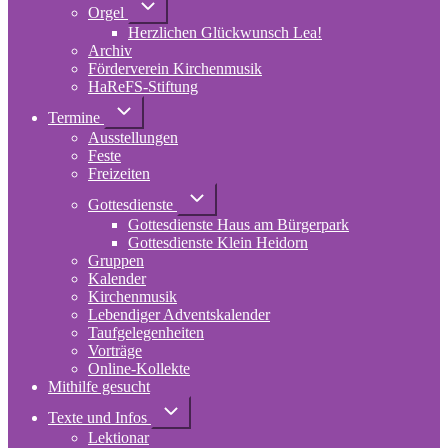
Unternavigation
Orgel
von
Herzlichen Glückwunsch Lea!
Orgel
Archiv
Förderverein Kirchenmusik
HaReFS-Stiftung
Unternavigation
Termine
von
Ausstellungen
Termine
Feste
Freizeiten
Unternavigation
Gottesdienste
von
Gottesdienste Haus am Bürgerpark
Gottesdienste
Gottesdienste Klein Heidorn
Gruppen
Kalender
Kirchenmusik
Lebendiger Adventskalender
Taufgelegenheiten
Vorträge
Online-Kollekte
Mithilfe gesucht
Unternavigation
Texte und Infos
von
Lektionar
Texte