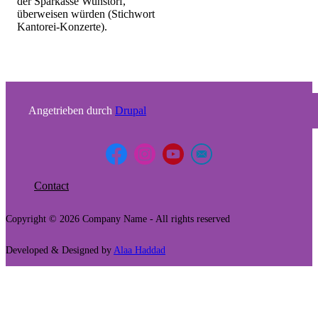
der Sparkasse Wunstorf,
überweisen würden (Stichwort
Kantorei-Konzerte).
Angetrieben durch
Drupal
Contact
Footer
menu
Copyright © 2026 Company Name - All rights reserved
Developed & Designed by
Alaa Haddad