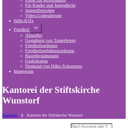
Filme zur Reformation
Für Kinder und Jugendliche
Jugendfreizeiten
Video-Gottesdienste
Stifts-KiTa
(opens
in
Unternavigation
Friedhof
von
new
Aktuelles
Friedhof
tab)
Gestaltung von Trauerfeiern
Friedhofsordnung
Friedhofsgebührenordnung
(opens
Baumbestattungen
in
Gedenkstein
new
Denkmal von Hilko Schomerus
tab)
Impressum
Kantorei der Stiftskirche
Wunstorf
Startseite
Kantorei der Stiftskirche Wunstorf
Pfadnavigation
Suche