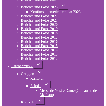
2025
Unternavigation
Berichte und Fotos 2023
von
Konfirmandenferienseminar 2023
Berichte
und
Berichte und Fotos 2022
Fotos
Berichte und Fotos 2021
2023
Berichte und Fotos 2020
Berichte und Fotos 2019
Berichte und Fotos 2018
Berichte und Fotos 2017
Berichte und Fotos 2016
Berichte und Fotos 2015
Berichte und Fotos 2014
Berichte und Fotos 2013
Berichte und Fotos 2012
Unternavigation
Kirchenmusik
von
Kirchenmusik
Unternavigation
Gruppen
von
Kantorei
Gruppen
Unternavigation
Schola
von
Messe de Nostre Dame (Gulliaume de
Schola
Machaut)
Unternavigation
Konzerte
von