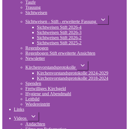
und
Taufe
Infos
Trauung
Sichtweisen
Unternavigation
Sichtweisen - Stift - erweiterte Fassung
von
Sichtweisen Stift 2026-4
Sichtweisen
-
Sichtweisen Stift 2026-3
Stift
Sichtweisen Stift 2026-2
-
Sichtweisen Stift 2025-2
erweiterte
Regenbogen
Fassung
Regenbogen Stift erweiterte Ansichten
Newsletter
Unternavigation
Kirchenvorstandsprotokolle
von
Kirchenvorstandsprotokolle 2024-2029
Kirchenvorstandsprotokolle
Kirchenvorstandsprotokolle 2018-2024
Spenden
Freiwilliges Kirchgeld
Hygiene und Abendmahl
Leitbild
Wiedereintritt
Links
Unternavigation
Videos
von
Andachten
Videos