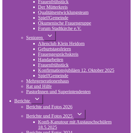
Frauenfrühstück
Der Mütterkreis
Qualitätsentwicklungsteam
Spiel!Gemeinde
Ökumenische Frauengruppe
Forum Stadtkirche e.V.
(opens
in
Unternavigation
Senioren
von
new
Altenclub Klein Heidorn
Senioren
tab)
Geburtstagsfeiern
Frauengesprächskreis
Handarbeiten
Frauenfrühstück
Konfirmationsjubiläen 12. Oktober 2025
Spiel!Gemeinde
Mehrgenerationenhaus
(opens
Rat und Hilfe
in
PastorInnen und Superintendenten
new
tab)
Unternavigation
Berichte
von
Berichte und Fotos 2026
Berichte
Unternavigation
Berichte und Fotos 2025
von
Konfi-Kanutour mit Austauschschülern
Berichte
und
18.5.2025
Fotos
Berichte und Fotos 2024