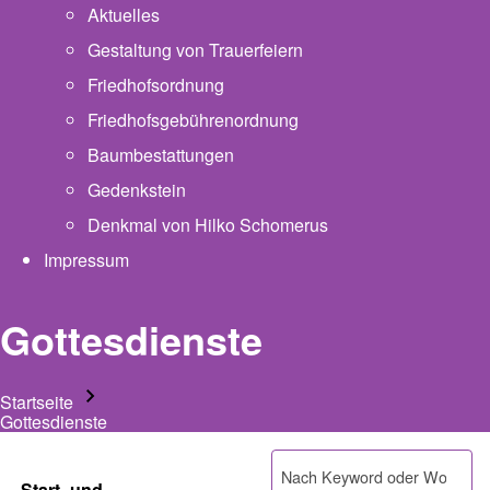
Aktuelles
Gestaltung von Trauerfeiern
Friedhofsordnung
Friedhofsgebührenordnung
(opens in new tab)
Baumbestattungen
Gedenkstein
Denkmal von Hilko Schomerus
Impressum
Gottesdienste
Startseite
Pfadnavigation
Gottesdienste
Suche
Start- und