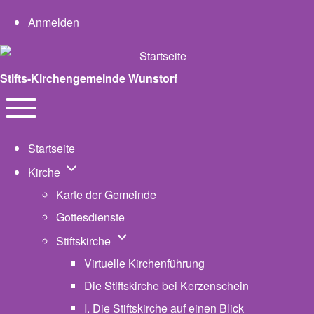
User account menu
Anmelden
Stifts-Kirchengemeinde Wunstorf
Navigation
Toggle main menu
Startseite
Unternavigation von Kirche
Kirche
Karte der Gemeinde
Gottesdienste
Unternavigation von Stiftskirche
Stiftskirche
Virtuelle Kirchenführung
Die Stiftskirche bei Kerzenschein
I. Die Stiftskirche auf einen Blick