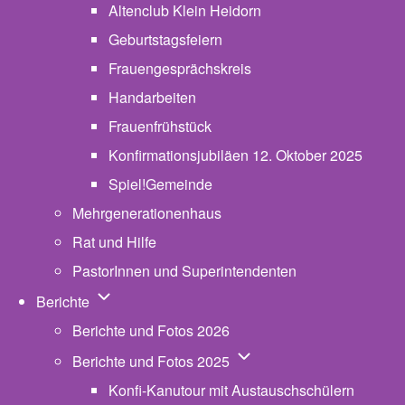
Altenclub Klein Heidorn
Geburtstagsfeiern
Frauengesprächskreis
Handarbeiten
Frauenfrühstück
Konfirmationsjubiläen 12. Oktober 2025
Spiel!Gemeinde
Mehrgenerationenhaus
(opens in new tab)
Rat und Hilfe
PastorInnen und Superintendenten
Unternavigation von Berichte
Berichte
Berichte und Fotos 2026
Unternavigation von Beric
Berichte und Fotos 2025
Konfi-Kanutour mit Austauschschülern