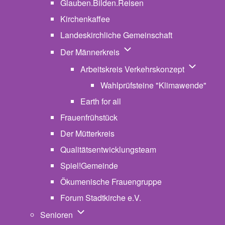
Glauben.Bilden.Reisen
(opens in new tab)
Kirchenkaffee
Landeskirchliche Gemeinschaft
Unternavigation von Der Män
Der Männerkreis
Unternavig
Arbeitskreis Verkehrskonzept
Wahlprüfsteine "Klimawende"
Earth for all
Frauenfrühstück
Der Mütterkreis
Qualitätsentwicklungsteam
Spiel!Gemeinde
Ökumenische Frauengruppe
Forum Stadtkirche e.V.
(opens in new tab)
Unternavigation von Senioren
Senioren