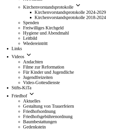
Unternavigation von Kirchenv
Kirchenvorstandsprotokolle
Kirchenvorstandsprotokolle 2024-2029
Kirchenvorstandsprotokolle 2018-2024
Spenden
Freiwilliges Kirchgeld
Hygiene und Abendmahl
Leitbild
Wiedereintritt
Links
Unternavigation von Videos
Videos
Andachten
Filme zur Reformation
Für Kinder und Jugendliche
Jugendfreizeiten
Video-Gottesdienste
Stifts-KiTa
(opens in new tab)
Unternavigation von Friedhof
Friedhof
Aktuelles
Gestaltung von Trauerfeiern
Friedhofsordnung
Friedhofsgebührenordnung
(opens in new tab)
Baumbestattungen
Gedenkstein