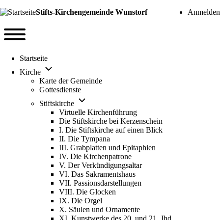
User account 
Stifts-Kirchengemeinde Wunstorf
Anmelden
Navigation
Toggle main menu
Startseite
Unternavigation von Kirche
Kirche
Karte der Gemeinde
Gottesdienste
Unternavigation von Stiftskirche
Stiftskirche
Virtuelle Kirchenführung
Die Stiftskirche bei Kerzenschein
I. Die Stiftskirche auf einen Blick
II. Die Tympana
III. Grabplatten und Epitaphien
IV. Die Kirchenpatrone
V. Der Verkündigungsaltar
VI. Das Sakramentshaus
VII. Passionsdarstellungen
VIII. Die Glocken
IX. Die Orgel
X. Säulen und Ornamente
XI. Kunstwerke des 20. und 21. Jhd