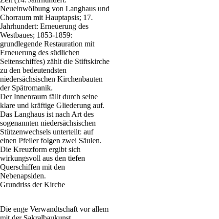
Neueinwölbung von Langhaus und
Chorraum mit Hauptapsis; 17.
Jahrhundert: Erneuerung des
Westbaues; 1853-1859:
grundlegende Restauration mit
Erneuerung des südlichen
Seitenschiffes) zählt die Stiftskirche
zu den bedeutendsten
niedersächsischen Kirchenbauten
der Spätromanik.
Der Innenraum fällt durch seine
klare und kräftige Gliederung auf.
Das Langhaus ist nach Art des
sogenannten niedersächsischen
Stützenwechsels unterteilt: auf
einen Pfeiler folgen zwei Säulen.
Die Kreuzform ergibt sich
wirkungsvoll aus den tiefen
Querschiffen mit den
Nebenapsiden.
Grundriss der Kirche
Die enge Verwandtschaft vor allem
mit der Sakralbaukunst