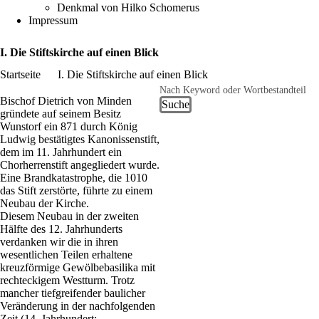
Denkmal von Hilko Schomerus
Impressum
I. Die Stiftskirche auf einen Blick
Startseite
I. Die Stiftskirche auf einen Blick
Pfadnavigation
Suche
Bischof Dietrich von Minden
gründete auf seinem Besitz
Wunstorf ein 871 durch König
Ludwig bestätigtes Kanonissenstift,
dem im 11. Jahrhundert ein
Chorherrenstift angegliedert wurde.
Eine Brandkatastrophe, die 1010
das Stift zerstörte, führte zu einem
Neubau der Kirche.
Diesem Neubau in der zweiten
Hälfte des 12. Jahrhunderts
verdanken wir die in ihren
wesentlichen Teilen erhaltene
kreuzförmige Gewölbebasilika mit
rechteckigem Westturm. Trotz
mancher tiefgreifender baulicher
Veränderung in der nachfolgenden
Zeit (14. Jahrhundert: