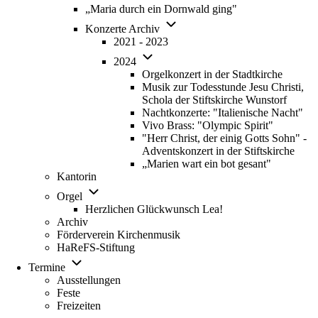
„Maria durch ein Dornwald ging"
Unternavigation von Konzerte Ar
Konzerte Archiv
2021 - 2023
Unternavigation von 2024
2024
Orgelkonzert in der Stadtkirche
Musik zur Todesstunde Jesu Christi,
Schola der Stiftskirche Wunstorf
Nachtkonzerte: "Italienische Nacht"
Vivo Brass: "Olympic Spirit"
"Herr Christ, der einig Gotts Sohn" -
Adventskonzert in der Stiftskirche
„Marien wart ein bot gesant"
Kantorin
Unternavigation von Orgel
Orgel
Herzlichen Glückwunsch Lea!
Archiv
Förderverein Kirchenmusik
HaReFS-Stiftung
Unternavigation von Termine
Termine
Ausstellungen
Feste
Freizeiten