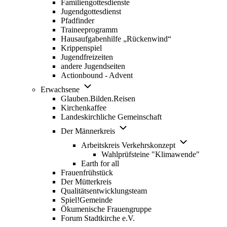
Familiengottesdienste
Jugendgottesdienst
Pfadfinder
(opens in new tab)
Traineeprogramm
Hausaufgabenhilfe „Rückenwind“
Krippenspiel
Jugendfreizeiten
andere Jugendseiten
Actionbound - Advent
Unternavigation von Erwachsene
Erwachsene
Glauben.Bilden.Reisen
(opens in new tab)
Kirchenkaffee
Landeskirchliche Gemeinschaft
Unternavigation von Der Männerk
Der Männerkreis
Unternavigatio
Arbeitskreis Verkehrskonzept
Wahlprüfsteine "Klimawende"
Earth for all
Frauenfrühstück
Der Mütterkreis
Qualitätsentwicklungsteam
Spiel!Gemeinde
Ökumenische Frauengruppe
Forum Stadtkirche e.V.
(opens in new tab)