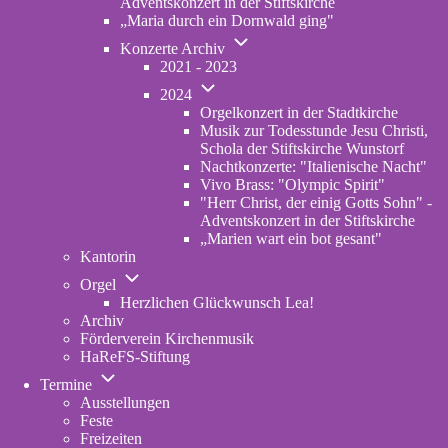
Adventskonzert in der Stiftskirche
„Maria durch ein Dornwald ging"
Unternavigation
Konzerte Archiv
von
2021 - 2023
Konzerte
Unternavigation
Archiv
2024
von
Orgelkonzert in der Stadtkirche
2024
Musik zur Todesstunde Jesu Christi,
Schola der Stiftskirche Wunstorf
Nachtkonzerte: "Italienische Nacht"
Vivo Brass: "Olympic Spirit"
"Herr Christ, der einig Gotts Sohn" -
Adventskonzert in der Stiftskirche
„Marien wart ein bot gesant"
Kantorin
Unternavigation
Orgel
von
Herzlichen Glückwunsch Lea!
Orgel
Archiv
Förderverein Kirchenmusik
HaReFS-Stiftung
Unternavigation
Termine
von
Ausstellungen
Termine
Feste
Freizeiten