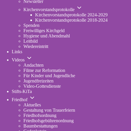
Newsletter
Unternavigation
Kirchenvorstandsprotokolle
von
Kirchenvorstandsprotokolle 2024-2029
Kirchenvorstandsprotokolle
Kirchenvorstandsprotokolle 2018-2024
Spenden
Freiwilliges Kirchgeld
Hygiene und Abendmahl
Leitbild
Wiedereintritt
Links
Unternavigation
Videos
von
Andachten
Videos
Filme zur Reformation
Für Kinder und Jugendliche
Jugendfreizeiten
Video-Gottesdienste
Stifts-KiTa
(opens
Unternavigation
in
Friedhof
von
new
Aktuelles
Friedhof
tab)
Gestaltung von Trauerfeiern
Friedhofsordnung
Friedhofsgebührenordnung
(opens
Baumbestattungen
in