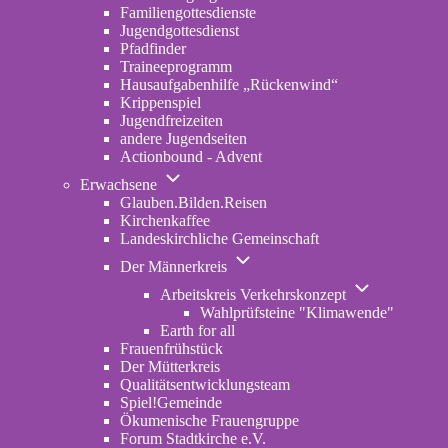
Familiengottesdienste
Jugendgottesdienst
Pfadfinder
(opens
Traineeprogramm
in
Hausaufgabenhilfe „Rückenwind“
new
Krippenspiel
tab)
Jugendfreizeiten
andere Jugendseiten
Actionbound - Advent
Unternavigation
Erwachsene
von
Glauben.Bilden.Reisen
(opens
Erwachsene
Kirchenkaffee
in
Landeskirchliche Gemeinschaft
new
Unternavigation
tab)
Der Männerkreis
von
Unternavigatio
Der
Arbeitskreis Verkehrskonzept
von
Männerkreis
Wahlprüfsteine "Klimawende"
Arbeitskreis
Earth for all
Verkehrskonze
Frauenfrühstück
Der Mütterkreis
Qualitätsentwicklungsteam
Spiel!Gemeinde
Ökumenische Frauengruppe
Forum Stadtkirche e.V.
(opens