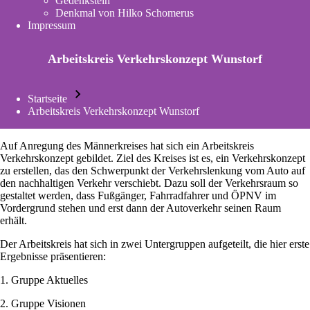
Gedenkstein
new
Denkmal von Hilko Schomerus
tab)
Impressum
Arbeitskreis Verkehrskonzept Wunstorf
Startseite
Pfadnavigation
Arbeitskreis Verkehrskonzept Wunstorf
Auf Anregung des Männerkreises hat sich ein Arbeitskreis
Verkehrskonzept gebildet. Ziel des Kreises ist es, ein Verkehrskonzept
zu erstellen, das den Schwerpunkt der Verkehrslenkung vom Auto auf
den nachhaltigen Verkehr verschiebt. Dazu soll der Verkehrsraum so
gestaltet werden, dass Fußgänger, Fahrradfahrer und ÖPNV im
Vordergrund stehen und erst dann der Autoverkehr seinen Raum
erhält.
Der Arbeitskreis hat sich in zwei Untergruppen aufgeteilt, die hier erste
Ergebnisse präsentieren:
1.
Gruppe Aktuelles
2.
Gruppe Visionen