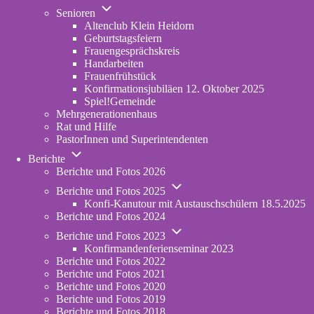
Unternavigation
in
Senioren
von
new
Altenclub Klein Heidorn
Senioren
tab)
Geburtstagsfeiern
Frauengesprächskreis
Handarbeiten
Frauenfrühstück
Konfirmationsjubiläen 12. Oktober 2025
Spiel!Gemeinde
Mehrgenerationenhaus
(opens
Rat und Hilfe
in
PastorInnen und Superintendenten
new
Unternavigation
tab)
Berichte
von
Berichte und Fotos 2026
Berichte
Unternavigation
Berichte und Fotos 2025
von
Konfi-Kanutour mit Austauschschülern 18.5.2025
Berichte
Berichte und Fotos 2024
und
Unternavigation
Fotos
Berichte und Fotos 2023
von
2025
Konfirmandenferienseminar 2023
Berichte
Berichte und Fotos 2022
und
Berichte und Fotos 2021
Fotos
Berichte und Fotos 2020
2023
Berichte und Fotos 2019
Berichte und Fotos 2018