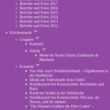
Berichte und Fotos 2017
Berichte und Fotos 2016
Berichte und Fotos 2015
Berichte und Fotos 2014
Berichte und Fotos 2013
Berichte und Fotos 2012
Unternavigation
Kirchenmusik
von
Unternavigation
Kirchenmusik
Gruppen
von
Kantorei
Gruppen
Unternavigation
Schola
von
Messe de Nostre Dame (Gulliaume de
Schola
Machaut)
Unternavigation
Konzerte
von
Von Süd- nach Norddeutschland – Orgelkonzert in
Konzerte
der Stadtkirche
Musik zur Todesstunde Jesu Christi
Nachtkonzert bei Kerzenschein: Buxtehude und
Bach
Nacht der Kultur in der Stiftskirche
Nachtkonzert bei Kerzenschein: Wie nun, ihr
Herren, seid ihr stumm?
"Die Himmel erzählen die Ehre Gottes" -