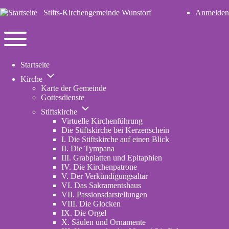
Stifts-Kirchengemeinde Wunstorf
Anmelden
User
account
Navigation
menu
Toggle
Startseite
main
Unternavigation
menu
Kirche
von
Karte der Gemeinde
Kirche
Gottesdienste
Unternavigation
Stiftskirche
von
Virtuelle Kirchenführung
Stiftskirche
Die Stiftskirche bei Kerzenschein
I. Die Stiftskirche auf einen Blick
II. Die Tympana
III. Grabplatten und Epitaphien
IV. Die Kirchenpatrone
V. Der Verkündigungsaltar
VI. Das Sakramentshaus
VII. Passionsdarstellungen
VIII. Die Glocken
IX. Die Orgel
X. Säulen und Ornamente