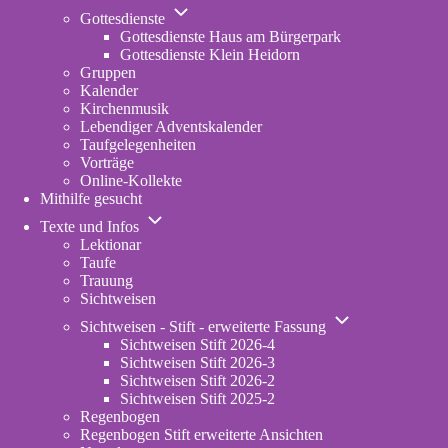
Unternavigation
Gottesdienste
von
Gottesdienste Haus am Bürgerpark
Gottesdienste
Gottesdienste Klein Heidorn
Gruppen
Kalender
Kirchenmusik
Lebendiger Adventskalender
Taufgelegenheiten
Vorträge
Online-Kollekte
Mithilfe gesucht
Unternavigation
Texte und Infos
von
Lektionar
Texte
Taufe
und
Trauung
Infos
Sichtweisen
Unternavigation
Sichtweisen - Stift - erweiterte Fassung
von
Sichtweisen Stift 2026-4
Sichtweisen
Sichtweisen Stift 2026-3
-
Sichtweisen Stift 2026-2
Stift
Sichtweisen Stift 2025-2
-
Regenbogen
erweiterte
Regenbogen Stift erweiterte Ansichten
Fassung