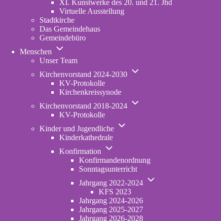
XI. Kunstwerke des 20. und 21. Jhd
Virtuelle Ausstellung
Stadtkirche
Das Gemeindehaus
Gemeindebüro
Unternavigation
Menschen
von
Unser Team
Menschen
Unternavigation
Kirchenvorstand 2024-2030
von
KV-Protokolle
Kirchenvorstand
Kirchenkreissynode
2024-
Unternavigation
2030
Kirchenvorstand 2018-2024
von
KV-Protokolle
Kirchenvorstand
Unternavigation
2018-
Kinder und Jugendliche
von
2024
Kinderkathedrale
Kinder
Unternavigation
und
Konfirmation
von
Jugendliche
Konfirmandenordnung
Konfirmation
Sonntagsunterricht
Unternavigation
Jahrgang 2022-2024
von
KFS 2023
Jahrgang
Jahrgang 2024-2026
2022-
Jahrgang 2025-2027
2024
Jahrgang 2026-2028