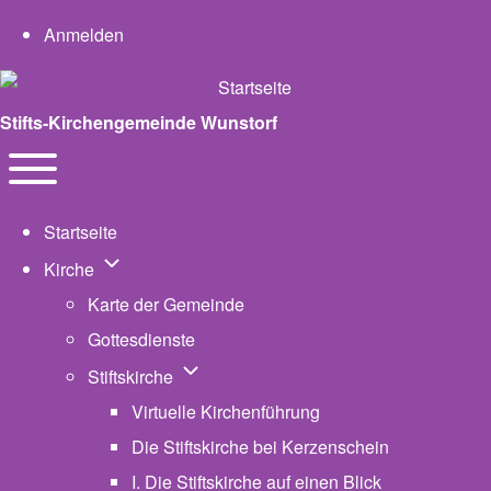
User account menu
Anmelden
Stifts-Kirchengemeinde Wunstorf
Navigation
Toggle main menu
Startseite
Unternavigation von Kirche
Kirche
Karte der Gemeinde
Gottesdienste
Unternavigation von Stiftskirche
Stiftskirche
Virtuelle Kirchenführung
Die Stiftskirche bei Kerzenschein
I. Die Stiftskirche auf einen Blick