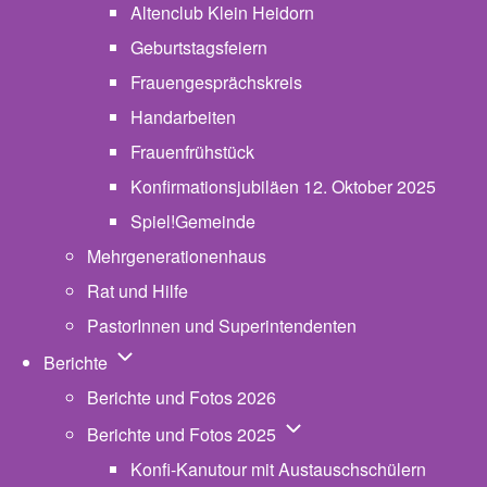
Altenclub Klein Heidorn
Geburtstagsfeiern
Frauengesprächskreis
Handarbeiten
Frauenfrühstück
Konfirmationsjubiläen 12. Oktober 2025
Spiel!Gemeinde
Mehrgenerationenhaus
(opens in new tab)
Rat und Hilfe
PastorInnen und Superintendenten
Unternavigation von Berichte
Berichte
Berichte und Fotos 2026
Unternavigation von Beric
Berichte und Fotos 2025
Konfi-Kanutour mit Austauschschülern