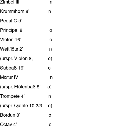
Zimbel III n
Krummhorn 8’ n
Pedal C-d’
Principal 8’ o
Violon 16’ o
Weitflöte 2’ n
(urspr. Violon 8, o)
Subbaß 16’ o
Mixtur IV n
(urspr. Flötenbaß 8’, o)
Trompete 4’ n
(urspr. Quinte 10 2/3, o)
Bordun 8’ o
Octav 4’ o