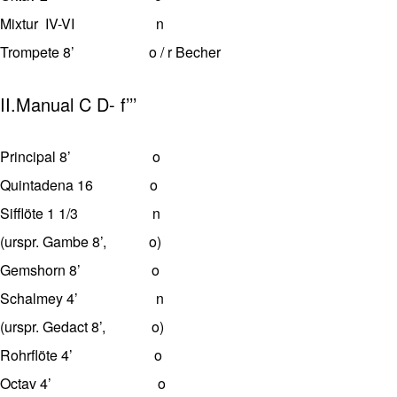
Mixtur IV-VI n
Trompete 8’ o / r Becher
II.Manual C D- f’’’
Principal 8’ o
Quintadena 16 o
Sifflöte 1 1/3 n
(urspr. Gambe 8’, o)
Gemshorn 8’ o
Schalmey 4’ n
(urspr. Gedact 8’, o)
Rohrflöte 4’ o
Octav 4’ o