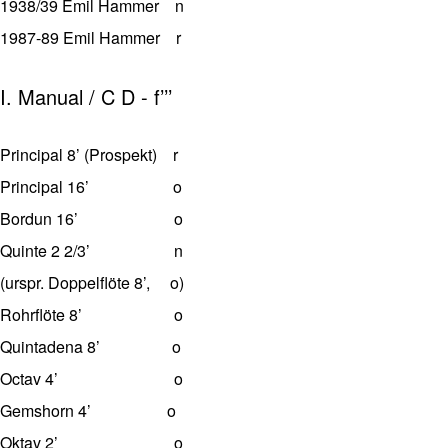
1938/39 Emil Hammer n
1987-89 Emil Hammer r
I. Manual / C D - f’’’
Principal 8’ (Prospekt) r
Principal 16’ o
Bordun 16’ o
Quinte 2 2/3’ n
(urspr. Doppelflöte 8’, o)
Rohrflöte 8’ o
Quintadena 8’ o
Octav 4’ o
Gemshorn 4’ o
Oktav 2’ o