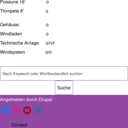
Posaune 16’ o
Trompete 8’ o
Gehäuse: o
Windladen o
Technische Anlage o/n/r
Windsystem o/n
Suche
Angetrieben durch
Drupal
Footer menu
Contact