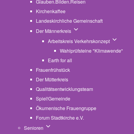
Glauben.Bilden.Reisen
(opens in new tab)
Kirchenkaffee
Landeskirchliche Gemeinschaft
Unternavigation von Der Män
Der Männerkreis
Unternavig
Arbeitskreis Verkehrskonzept
Wahlprüfsteine "Klimawende"
Earth for all
Frauenfrühstück
Der Mütterkreis
Qualitätsentwicklungsteam
Spiel!Gemeinde
Ökumenische Frauengruppe
Forum Stadtkirche e.V.
(opens in new tab)
Unternavigation von Senioren
Senioren