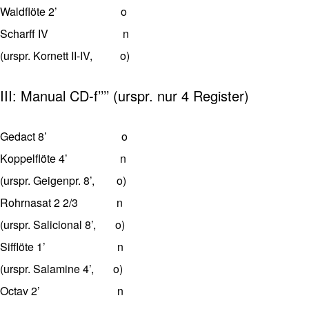
Waldflöte 2’ o
Scharff IV n
(urspr. Kornett II-IV, o)
III: Manual CD-f’’’’ (urspr. nur 4 Register)
Gedact 8’ o
Koppelflöte 4’ n
(urspr. Geigenpr. 8’, o)
Rohrnasat 2 2/3 n
(urspr. Salicional 8’, o)
Sifflöte 1’ n
(urspr. Salamine 4’, o)
Octav 2’ n