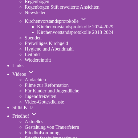
Regenbogen
erweiterte
Regenbogen Stift erweiterte Ansichten
Fassung
Newsletter
Unternavigation
Kirchenvorstandsprotokolle
von
Kirchenvorstandsprotokolle 2024-2029
Kirchenvorstandsprotokolle
Kirchenvorstandsprotokolle 2018-2024
Spenden
Freiwilliges Kirchgeld
Hygiene und Abendmahl
Leitbild
Wiedereintritt
Links
Unternavigation
Videos
von
Andachten
Videos
Filme zur Reformation
Für Kinder und Jugendliche
Jugendfreizeiten
Video-Gottesdienste
Stifts-KiTa
(opens
Unternavigation
in
Friedhof
von
new
Aktuelles
Friedhof
tab)
Gestaltung von Trauerfeiern
Friedhofsordnung