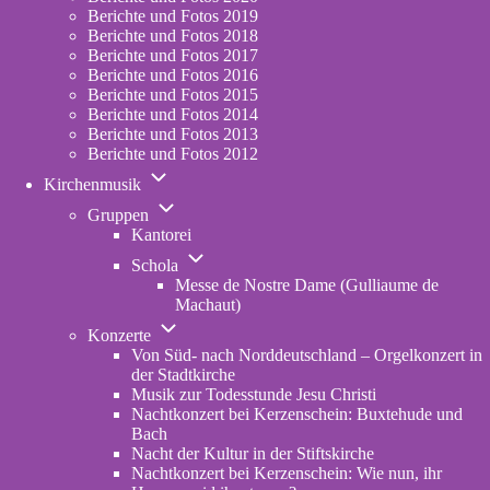
2023
Berichte und Fotos 2019
Berichte und Fotos 2018
Berichte und Fotos 2017
Berichte und Fotos 2016
Berichte und Fotos 2015
Berichte und Fotos 2014
Berichte und Fotos 2013
Berichte und Fotos 2012
Unternavigation
Kirchenmusik
von
Unternavigation
Kirchenmusik
Gruppen
von
Kantorei
Gruppen
Unternavigation
Schola
von
Messe de Nostre Dame (Gulliaume de
Schola
Machaut)
Unternavigation
Konzerte
von
Von Süd- nach Norddeutschland – Orgelkonzert in
Konzerte
der Stadtkirche
Musik zur Todesstunde Jesu Christi
Nachtkonzert bei Kerzenschein: Buxtehude und
Bach
Nacht der Kultur in der Stiftskirche
Nachtkonzert bei Kerzenschein: Wie nun, ihr