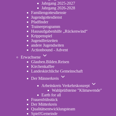
2022-
Jahrgang 2025-2027
2024
Jahrgang 2026-2028
Familiengottesdienste
Jugendgottesdienst
Pfadfinder
(opens
Traineeprogramm
in
Hausaufgabenhilfe „Rückenwind“
new
Krippenspiel
tab)
Jugendfreizeiten
andere Jugendseiten
Actionbound - Advent
Unternavigation
Erwachsene
von
Glauben.Bilden.Reisen
(opens
Erwachsene
Kirchenkaffee
in
Landeskirchliche Gemeinschaft
new
Unternavigation
tab)
Der Männerkreis
von
Unternavigatio
Der
Arbeitskreis Verkehrskonzept
von
Männerkreis
Wahlprüfsteine "Klimawende"
Arbeitskreis
Earth for all
Verkehrskonze
Frauenfrühstück
Der Mütterkreis
Qualitätsentwicklungsteam
Spiel!Gemeinde