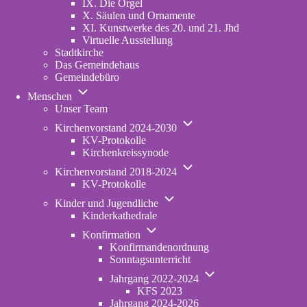
IX. Die Orgel
X. Säulen und Ornamente
XI. Kunstwerke des 20. und 21. Jhd
Virtuelle Ausstellung
Stadtkirche
Das Gemeindehaus
Gemeindebüro
Unternavigation
Menschen
von
Unser Team
Menschen
Unternavigation
Kirchenvorstand 2024-2030
von
KV-Protokolle
Kirchenvorstand
Kirchenkreissynode
2024-
Unternavigation
2030
Kirchenvorstand 2018-2024
von
KV-Protokolle
Kirchenvorstand
Unternavigation
2018-
Kinder und Jugendliche
von
2024
Kinderkathedrale
Kinder
Unternavigation
und
Konfirmation
von
Jugendliche
Konfirmandenordnung
Konfirmation
Sonntagsunterricht
Unternavigation
Jahrgang 2022-2024
von
KFS 2023
Jahrgang
Jahrgang 2024-2026