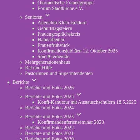
Ökumenische Frauengruppe
Forum Stadtkirche e.V.
(opens
Unternavigation
in
Senioren
von
new
Altenclub Klein Heidorn
Senioren
tab)
Geburtstagsfeiern
Frauengesprächskreis
Handarbeiten
Frauenfrühstück
Konfirmationsjubiläen 12. Oktober 2025
Spiel!Gemeinde
Mehrgenerationenhaus
(opens
Rat und Hilfe
in
PastorInnen und Superintendenten
new
Unternavigation
tab)
Berichte
von
Berichte und Fotos 2026
Berichte
Unternavigation
Berichte und Fotos 2025
von
Konfi-Kanutour mit Austauschschülern 18.5.2025
Berichte
Berichte und Fotos 2024
und
Unternavigation
Fotos
Berichte und Fotos 2023
von
2025
Konfirmandenferienseminar 2023
Berichte
Berichte und Fotos 2022
und
Berichte und Fotos 2021
Fotos
Berichte und Fotos 2020