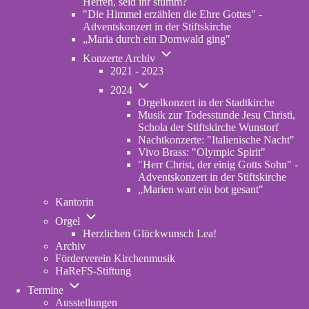
Herren, seid ihr stumm?
"Die Himmel erzählen die Ehre Gottes" -
Adventskonzert in der Stiftskirche
„Maria durch ein Dornwald ging"
Unternavigation
Konzerte Archiv
von
2021 - 2023
Konzerte
Unternavigation
Archiv
2024
von
Orgelkonzert in der Stadtkirche
2024
Musik zur Todesstunde Jesu Christi,
Schola der Stiftskirche Wunstorf
Nachtkonzerte: "Italienische Nacht"
Vivo Brass: "Olympic Spirit"
"Herr Christ, der einig Gotts Sohn" -
Adventskonzert in der Stiftskirche
„Marien wart ein bot gesant"
Kantorin
Unternavigation
Orgel
von
Herzlichen Glückwunsch Lea!
Orgel
Archiv
Förderverein Kirchenmusik
HaReFS-Stiftung
Unternavigation
Termine
von
Ausstellungen
Termine