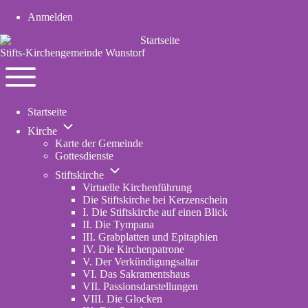
Anmelden
User
account
Stifts-Kirchengemeinde Wunstorf
menu
Navigation
Toggle
Startseite
main
Unternavigation
menu
Kirche
von
Karte der Gemeinde
Kirche
Gottesdienste
Unternavigation
Stiftskirche
von
Virtuelle Kirchenführung
Stiftskirche
Die Stiftskirche bei Kerzenschein
I. Die Stiftskirche auf einen Blick
II. Die Tympana
III. Grabplatten und Epitaphien
IV. Die Kirchenpatrone
V. Der Verkündigungsaltar
VI. Das Sakramentshaus
VII. Passionsdarstellungen
VIII. Die Glocken