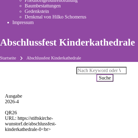
Friedhofsgebührenordnung
(opens
Baumbestattungen
in
Gedenkstein
new
Denkmal von Hilko Schomerus
tab)
Impressum
Abschlussfest Kinderkathedrale
Startseite
Abschlussfest Kinderkathedrale
Pfadnavigation
Suche
Ausgabe
2026-4
QR26
URL: https://stiftskirche-
wunstorf.de/abschlussfest-
kinderkathedrale-0<br>