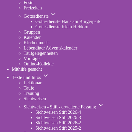
Feste
Freizeiten
Unternavigation
Gottesdienste
von
Gottesdienste Haus am Bürgerpark
Gottesdienste
Gottesdienste Klein Heidorn
Gruppen
Kalender
Kirchenmusik
Lebendiger Adventskalender
Taufgelegenheiten
Vorträge
Online-Kollekte
Mithilfe gesucht
Unternavigation
Texte und Infos
von
Lektionar
Texte
Taufe
und
Trauung
Infos
Sichtweisen
Unternavigation
Sichtweisen - Stift - erweiterte Fassung
von
Sichtweisen Stift 2026-4
Sichtweisen
Sichtweisen Stift 2026-3
-
Sichtweisen Stift 2026-2
Stift
Sichtweisen Stift 2025-2
-