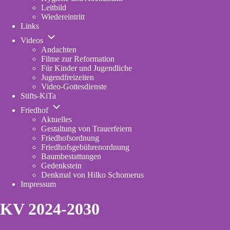
Leitbild
Wiedereintritt
Links
Unternavigation
Videos
von
Andachten
Videos
Filme zur Reformation
Für Kinder und Jugendliche
Jugendfreizeiten
Video-Gottesdienste
Stifts-KiTa
(opens
Unternavigation
in
Friedhof
von
new
Aktuelles
Friedhof
tab)
Gestaltung von Trauerfeiern
Friedhofsordnung
Friedhofsgebührenordnung
(opens
Baumbestattungen
in
Gedenkstein
new
Denkmal von Hilko Schomerus
tab)
Impressum
KV 2024-2030