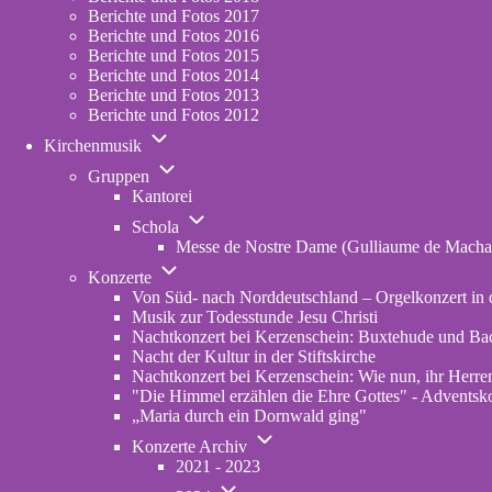
Berichte und Fotos 2017
Berichte und Fotos 2016
Berichte und Fotos 2015
Berichte und Fotos 2014
Berichte und Fotos 2013
Berichte und Fotos 2012
Unternavigation
Kirchenmusik
von
Unternavigation
Kirchenmusik
Gruppen
von
Kantorei
Gruppen
Unternavigation
Schola
von
Messe de Nostre Dame (Gulliaume de Macha
Schola
Unternavigation
Konzerte
von
Von Süd- nach Norddeutschland – Orgelkonzert in d
Konzerte
Musik zur Todesstunde Jesu Christi
Nachtkonzert bei Kerzenschein: Buxtehude und Ba
Nacht der Kultur in der Stiftskirche
Nachtkonzert bei Kerzenschein: Wie nun, ihr Herren
"Die Himmel erzählen die Ehre Gottes" - Adventskon
„Maria durch ein Dornwald ging"
Unternavigation
Konzerte Archiv
von
2021 - 2023
Konzerte
Unternavigation