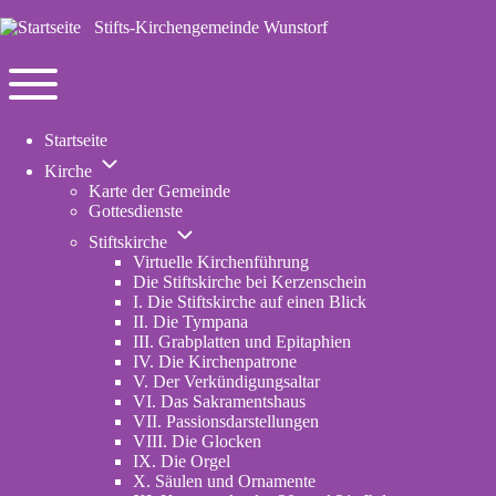
Stifts-Kirchengemeinde Wunstorf
Navigation
Toggle
Startseite
main
Unternavigation
menu
Kirche
von
Karte der Gemeinde
Kirche
Gottesdienste
Unternavigation
Stiftskirche
von
Virtuelle Kirchenführung
Stiftskirche
Die Stiftskirche bei Kerzenschein
I. Die Stiftskirche auf einen Blick
II. Die Tympana
III. Grabplatten und Epitaphien
IV. Die Kirchenpatrone
V. Der Verkündigungsaltar
VI. Das Sakramentshaus
VII. Passionsdarstellungen
VIII. Die Glocken
IX. Die Orgel
X. Säulen und Ornamente