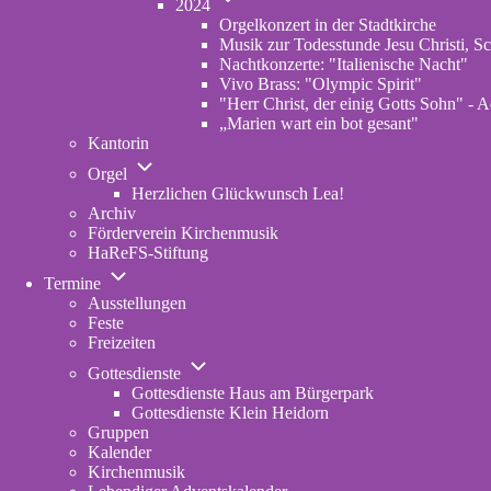
Archiv
2024
von
Orgelkonzert in der Stadtkirche
2024
Musik zur Todesstunde Jesu Christi, Sc
Nachtkonzerte: "Italienische Nacht"
Vivo Brass: "Olympic Spirit"
"Herr Christ, der einig Gotts Sohn" - A
„Marien wart ein bot gesant"
Kantorin
Unternavigation
Orgel
von
Herzlichen Glückwunsch Lea!
Orgel
Archiv
Förderverein Kirchenmusik
HaReFS-Stiftung
Unternavigation
Termine
von
Ausstellungen
Termine
Feste
Freizeiten
Unternavigation
Gottesdienste
von
Gottesdienste Haus am Bürgerpark
Gottesdienste
Gottesdienste Klein Heidorn
Gruppen
Kalender
Kirchenmusik