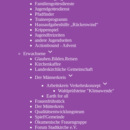
Familiengottesdienste
Jugendgottesdienst
Pfadfinder
(opens
Traineeprogramm
in
Hausaufgabenhilfe „Rückenwind“
new
Krippenspiel
tab)
Jugendfreizeiten
andere Jugendseiten
Actionbound - Advent
Unternavigation
Erwachsene
von
Glauben.Bilden.Reisen
(opens
Erwachsene
Kirchenkaffee
in
Landeskirchliche Gemeinschaft
new
Unternavigation
tab)
Der Männerkreis
von
Unternavigatio
Der
Arbeitskreis Verkehrskonzept
von
Männerkreis
Wahlprüfsteine "Klimawende"
Arbeitskreis
Earth for all
Verkehrskonze
Frauenfrühstück
Der Mütterkreis
Qualitätsentwicklungsteam
Spiel!Gemeinde
Ökumenische Frauengruppe
Forum Stadtkirche e.V.
(opens