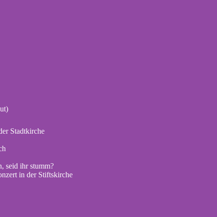
ut)
er Stadtkirche
ch
, seid ihr stumm?
zert in der Stiftskirche