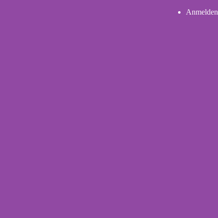
Anmelden
User
account
menu