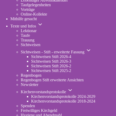
Lebendiger Adventskalender
Taufgelegenheiten
Vorträge
Online-Kollekte
Mithilfe gesucht
Unternavigation
Texte und Infos
von
Lektionar
Texte
Taufe
und
Trauung
Infos
Sichtweisen
Unternavigation
Sichtweisen - Stift - erweiterte Fassung
von
Sichtweisen Stift 2026-4
Sichtweisen
Sichtweisen Stift 2026-3
-
Sichtweisen Stift 2026-2
Stift
Sichtweisen Stift 2025-2
-
Regenbogen
erweiterte
Regenbogen Stift erweiterte Ansichten
Fassung
Newsletter
Unternavigation
Kirchenvorstandsprotokolle
von
Kirchenvorstandsprotokolle 2024-2029
Kirchenvorstandsprotokolle
Kirchenvorstandsprotokolle 2018-2024
Spenden
Freiwilliges Kirchgeld
Hygiene und Abendmahl