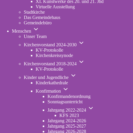
XI. Kunstwerke des 20. und 21. Jhd
Virtuelle Ausstellung
Stadtkirche
Das Gemeindehaus
Gemeindebüro
Unternavigation
Menschen
von
Unser Team
Menschen
Unternavigation
Kirchenvorstand 2024-2030
von
KV-Protokolle
Kirchenvorstand
Kirchenkreissynode
2024-
Unternavigation
2030
Kirchenvorstand 2018-2024
von
KV-Protokolle
Kirchenvorstand
Unternavigation
2018-
Kinder und Jugendliche
von
2024
Kinderkathedrale
Kinder
Unternavigation
und
Konfirmation
von
Jugendliche
Konfirmandenordnung
Konfirmation
Sonntagsunterricht
Unternavigation
Jahrgang 2022-2024
von
KFS 2023
Jahrgang
Jahrgang 2024-2026
2022-
Jahrgang 2025-2027
2024
Jahrgang 2026-2028