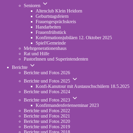
Unternavigation
in
Senioren
von
new
Altenclub Klein Heidorn
Senioren
tab)
Geburtstagsfeiern
Frauengesprächskreis
Handarbeiten
Frauenfrühstück
Konfirmationsjubiläen 12. Oktober 2025
Spiel!Gemeinde
Mehrgenerationenhaus
(opens
Rat und Hilfe
in
PastorInnen und Superintendenten
new
Unternavigation
tab)
Berichte
von
Berichte und Fotos 2026
Berichte
Unternavigation
Berichte und Fotos 2025
von
Konfi-Kanutour mit Austauschschülern 18.5.2025
Berichte
Berichte und Fotos 2024
und
Unternavigation
Fotos
Berichte und Fotos 2023
von
2025
Konfirmandenferienseminar 2023
Berichte
Berichte und Fotos 2022
und
Berichte und Fotos 2021
Fotos
Berichte und Fotos 2020
2023
Berichte und Fotos 2019
Berichte und Fotos 2018