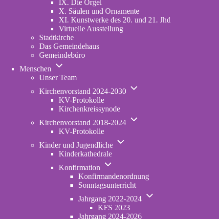
IX. Die Orgel
X. Säulen und Ornamente
XI. Kunstwerke des 20. und 21. Jhd
Virtuelle Ausstellung
Stadtkirche
Das Gemeindehaus
Gemeindebüro
Unternavigation
Menschen
von
Unser Team
Menschen
Unternavigation
Kirchenvorstand 2024-2030
von
KV-Protokolle
Kirchenvorstand
Kirchenkreissynode
2024-
Unternavigation
2030
Kirchenvorstand 2018-2024
von
KV-Protokolle
Kirchenvorstand
Unternavigation
2018-
Kinder und Jugendliche
von
2024
Kinderkathedrale
Kinder
Unternavigation
und
Konfirmation
von
Jugendliche
Konfirmandenordnung
Konfirmation
Sonntagsunterricht
Unternavigation
Jahrgang 2022-2024
von
KFS 2023
Jahrgang
Jahrgang 2024-2026