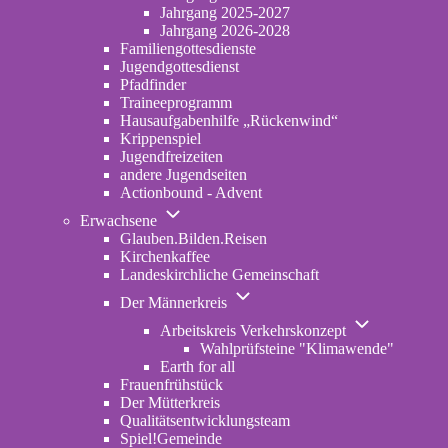
2022-
Jahrgang 2025-2027
2024
Jahrgang 2026-2028
Familiengottesdienste
Jugendgottesdienst
Pfadfinder
(opens
Traineeprogramm
in
Hausaufgabenhilfe „Rückenwind“
new
Krippenspiel
tab)
Jugendfreizeiten
andere Jugendseiten
Actionbound - Advent
Unternavigation
Erwachsene
von
Glauben.Bilden.Reisen
(opens
Erwachsene
Kirchenkaffee
in
Landeskirchliche Gemeinschaft
new
Unternavigation
tab)
Der Männerkreis
von
Unternavigatio
Der
Arbeitskreis Verkehrskonzept
von
Männerkreis
Wahlprüfsteine "Klimawende"
Arbeitskreis
Earth for all
Verkehrskonze
Frauenfrühstück
Der Mütterkreis
Qualitätsentwicklungsteam
Spiel!Gemeinde