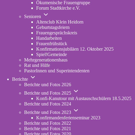
Ökumenische Frauengruppe
Forum Stadtkirche e.V.
(opens
Unternavigation
in
Senioren
von
new
Altenclub Klein Heidorn
Senioren
tab)
Geburtstagsfeiern
Frauengesprächskreis
Handarbeiten
Frauenfrühstück
Konfirmationsjubiläen 12. Oktober 2025
Spiel!Gemeinde
Mehrgenerationenhaus
(opens
Rat und Hilfe
in
PastorInnen und Superintendenten
new
Unternavigation
tab)
Berichte
von
Berichte und Fotos 2026
Berichte
Unternavigation
Berichte und Fotos 2025
von
Konfi-Kanutour mit Austauschschülern 18.5.2025
Berichte
Berichte und Fotos 2024
und
Unternavigation
Fotos
Berichte und Fotos 2023
von
2025
Konfirmandenferienseminar 2023
Berichte
Berichte und Fotos 2022
und
Berichte und Fotos 2021
Fotos
Berichte und Fotos 2020