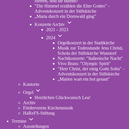
Herren, seid ihr stumm?
"Die Himmel erzählen die Ehre Gottes" -
Adventskonzert in der Stiftskirche
„Maria durch ein Dornwald ging"
Unternavigation
Konzerte Archiv
von
2021 - 2023
Konzerte
Unternavigation
Archiv
2024
von
Orgelkonzert in der Stadtkirche
2024
Musik zur Todesstunde Jesu Christi,
Schola der Stiftskirche Wunstorf
Nachtkonzerte: "Italienische Nacht"
Vivo Brass: "Olympic Spirit"
"Herr Christ, der einig Gotts Sohn" -
Adventskonzert in der Stiftskirche
„Marien wart ein bot gesant"
Kantorin
Unternavigation
Orgel
von
Herzlichen Glückwunsch Lea!
Orgel
Archiv
Förderverein Kirchenmusik
HaReFS-Stiftung
Unternavigation
Termine
von
Ausstellungen
Termine