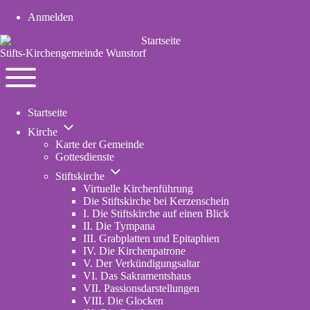
Anmelden
User
account
Stifts-Kirchengemeinde Wunstorf
menu
Navigation
Toggle
Startseite
main
Unternavigation
menu
Kirche
von
Karte der Gemeinde
Kirche
Gottesdienste
Unternavigation
Stiftskirche
von
Virtuelle Kirchenführung
Stiftskirche
Die Stiftskirche bei Kerzenschein
I. Die Stiftskirche auf einen Blick
II. Die Tympana
III. Grabplatten und Epitaphien
IV. Die Kirchenpatrone
V. Der Verkündigungsaltar
VI. Das Sakramentshaus
VII. Passionsdarstellungen
VIII. Die Glocken