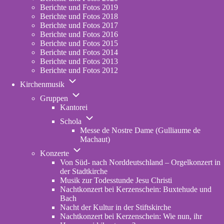
2023
Berichte und Fotos 2019
Berichte und Fotos 2018
Berichte und Fotos 2017
Berichte und Fotos 2016
Berichte und Fotos 2015
Berichte und Fotos 2014
Berichte und Fotos 2013
Berichte und Fotos 2012
Unternavigation
Kirchenmusik
von
Unternavigation
Kirchenmusik
Gruppen
von
Kantorei
Gruppen
Unternavigation
Schola
von
Messe de Nostre Dame (Gulliaume de
Schola
Machaut)
Unternavigation
Konzerte
von
Von Süd- nach Norddeutschland – Orgelkonzert in
Konzerte
der Stadtkirche
Musik zur Todesstunde Jesu Christi
Nachtkonzert bei Kerzenschein: Buxtehude und
Bach
Nacht der Kultur in der Stiftskirche
Nachtkonzert bei Kerzenschein: Wie nun, ihr