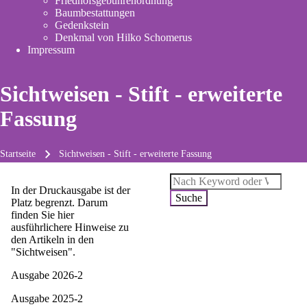
Friedhofsgebührenordnung
(opens
Baumbestattungen
in
Gedenkstein
new
Denkmal von Hilko Schomerus
tab)
Impressum
Sichtweisen - Stift - erweiterte
Fassung
Startseite
Sichtweisen - Stift - erweiterte Fassung
Pfadnavigation
Suche
In der Druckausgabe ist der
Platz begrenzt. Darum
finden Sie hier
ausführlichere Hinweise zu
den Artikeln in den
"Sichtweisen".
Ausgabe 2026-2
Ausgabe 2025-2