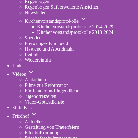
Regenbogen
erweiterte
Regenbogen Stift erweiterte Ansichten
Fassung
Newsletter
Unternavigation
Kirchenvorstandsprotokolle
von
Kirchenvorstandsprotokolle 2024-2029
Kirchenvorstandsprotokolle
Kirchenvorstandsprotokolle 2018-2024
Spenden
Freiwilliges Kirchgeld
Hygiene und Abendmahl
Leitbild
Wiedereintritt
Links
Unternavigation
Videos
von
Andachten
Videos
Filme zur Reformation
Für Kinder und Jugendliche
Jugendfreizeiten
Video-Gottesdienste
Stifts-KiTa
(opens
Unternavigation
in
Friedhof
von
new
Aktuelles
Friedhof
tab)
Gestaltung von Trauerfeiern
Friedhofsordnung