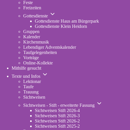
Feste
Freizeiten
Unternavigation
Gottesdienste
von
Gottesdienste Haus am Bürgerpark
Gottesdienste
Gottesdienste Klein Heidorn
Gruppen
Kalender
Kirchenmusik
Lebendiger Adventskalender
Taufgelegenheiten
Vorträge
Online-Kollekte
Mithilfe gesucht
Unternavigation
Texte und Infos
von
Lektionar
Texte
Taufe
und
Trauung
Infos
Sichtweisen
Unternavigation
Sichtweisen - Stift - erweiterte Fassung
von
Sichtweisen Stift 2026-4
Sichtweisen
Sichtweisen Stift 2026-3
-
Sichtweisen Stift 2026-2
Stift
Sichtweisen Stift 2025-2
-