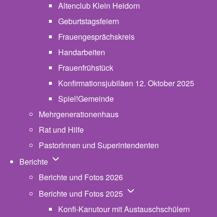
Altenclub Klein Heidorn
Geburtstagsfeiern
Frauengesprächskreis
Handarbeiten
Frauenfrühstück
Konfirmationsjubiläen 12. Oktober 2025
Spiel!Gemeinde
Mehrgenerationenhaus
(opens in new tab)
Rat und Hilfe
PastorInnen und Superintendenten
Unternavigation von Berichte
Berichte
Berichte und Fotos 2026
Unternavigation von Beric
Berichte und Fotos 2025
Konfi-Kanutour mit Austauschschülern