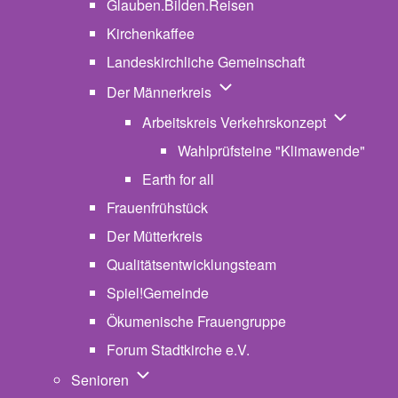
Glauben.Bilden.Reisen
(opens in new tab)
Kirchenkaffee
Landeskirchliche Gemeinschaft
Unternavigation von Der Män
Der Männerkreis
Unternavig
Arbeitskreis Verkehrskonzept
Wahlprüfsteine "Klimawende"
Earth for all
Frauenfrühstück
Der Mütterkreis
Qualitätsentwicklungsteam
Spiel!Gemeinde
Ökumenische Frauengruppe
Forum Stadtkirche e.V.
(opens in new tab)
Unternavigation von Senioren
Senioren