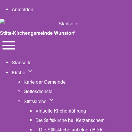
User account menu
Anmelden
Stifts-Kirchengemeinde Wunstorf
Navigation
Toggle main menu
Startseite
Unternavigation von Kirche
Kirche
Karte der Gemeinde
Gottesdienste
Unternavigation von Stiftskirche
Stiftskirche
Virtuelle Kirchenführung
Die Stiftskirche bei Kerzenschein
I. Die Stiftskirche auf einen Blick