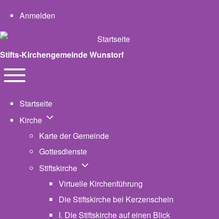
User account menu
Anmelden
Stifts-Kirchengemeinde Wunstorf
Navigation
Toggle main menu
Startseite
Unternavigation von Kirche
Kirche
Karte der Gemeinde
Gottesdienste
Unternavigation von Stiftskirche
Stiftskirche
Virtuelle Kirchenführung
Die Stiftskirche bei Kerzenschein
I. Die Stiftskirche auf einen Blick