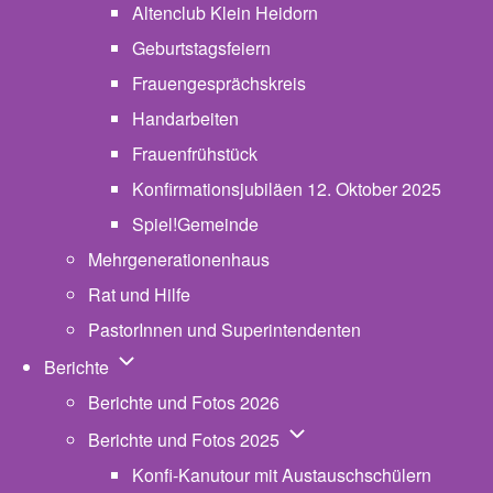
Altenclub Klein Heidorn
Geburtstagsfeiern
Frauengesprächskreis
Handarbeiten
Frauenfrühstück
Konfirmationsjubiläen 12. Oktober 2025
Spiel!Gemeinde
Mehrgenerationenhaus
(opens in new tab)
Rat und Hilfe
PastorInnen und Superintendenten
Unternavigation von Berichte
Berichte
Berichte und Fotos 2026
Unternavigation von Beric
Berichte und Fotos 2025
Konfi-Kanutour mit Austauschschülern