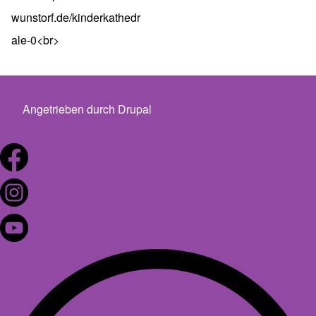
wunstorf.de/kinderkathedr
ale-0<br>
Angetrieben durch
Drupal