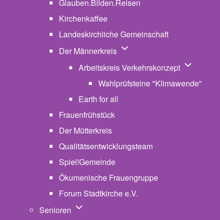
Glauben.Bilden.Reisen
(opens in new tab)
Kirchenkaffee
Landeskirchliche Gemeinschaft
Unternavigation von Der Män
Der Männerkreis
Unternavig
Arbeitskreis Verkehrskonzept
Wahlprüfsteine "Klimawende"
Earth for all
Frauenfrühstück
Der Mütterkreis
Qualitätsentwicklungsteam
Spiel!Gemeinde
Ökumenische Frauengruppe
Forum Stadtkirche e.V.
(opens in new tab)
Unternavigation von Senioren
Senioren