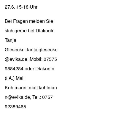
27.6. 15-18 Uhr
Bei Fragen melden Sie
sich gerne bei Diakonin
Tanja
Giesecke:
tanja.giesecke
@evlka.de,
Mobil: 07575
9884284 oder Diakonin
(i.A.) Mali
Kuhlmann:
mali.kuhlman
n@evlka.de,
Tel.: 0757
92389465