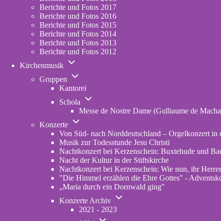
Berichte und Fotos 2017
Berichte und Fotos 2016
Berichte und Fotos 2015
Berichte und Fotos 2014
Berichte und Fotos 2013
Berichte und Fotos 2012
Unternavigation
Kirchenmusik
von
Unternavigation
Kirchenmusik
Gruppen
von
Kantorei
Gruppen
Unternavigation
Schola
von
Messe de Nostre Dame (Gulliaume de Macha
Schola
Unternavigation
Konzerte
von
Von Süd- nach Norddeutschland – Orgelkonzert in d
Konzerte
Musik zur Todesstunde Jesu Christi
Nachtkonzert bei Kerzenschein: Buxtehude und Ba
Nacht der Kultur in der Stiftskirche
Nachtkonzert bei Kerzenschein: Wie nun, ihr Herren
"Die Himmel erzählen die Ehre Gottes" - Adventskon
„Maria durch ein Dornwald ging"
Unternavigation
Konzerte Archiv
von
2021 - 2023
Konzerte
Unternavigation