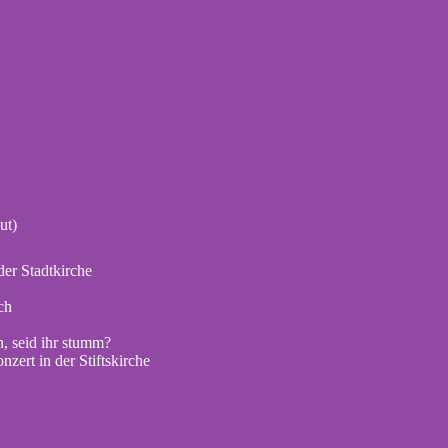
ut)
er Stadtkirche
ch
, seid ihr stumm?
zert in der Stiftskirche