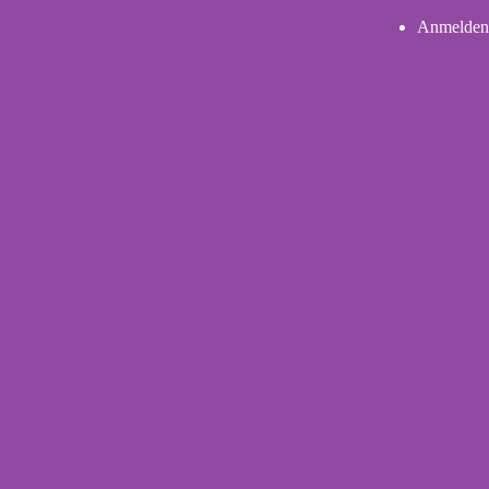
Anmelden
User
account
menu