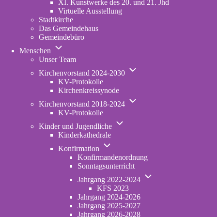
XI. Kunstwerke des 20. und 21. Jhd
Virtuelle Ausstellung
Stadtkirche
Das Gemeindehaus
Gemeindebüro
Unternavigation
Menschen
von
Unser Team
Menschen
Unternavigation
Kirchenvorstand 2024-2030
von
KV-Protokolle
Kirchenvorstand
Kirchenkreissynode
2024-
Unternavigation
2030
Kirchenvorstand 2018-2024
von
KV-Protokolle
Kirchenvorstand
Unternavigation
2018-
Kinder und Jugendliche
von
2024
Kinderkathedrale
Kinder
Unternavigation
und
Konfirmation
von
Jugendliche
Konfirmandenordnung
Konfirmation
Sonntagsunterricht
Unternavigation
Jahrgang 2022-2024
von
KFS 2023
Jahrgang
Jahrgang 2024-2026
2022-
Jahrgang 2025-2027
2024
Jahrgang 2026-2028