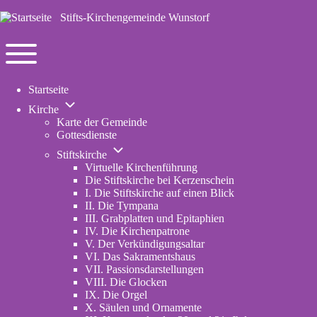
Stifts-Kirchengemeinde Wunstorf
Navigation
Toggle
Startseite
main
Unternavigation
menu
Kirche
von
Karte der Gemeinde
Kirche
Gottesdienste
Unternavigation
Stiftskirche
von
Virtuelle Kirchenführung
Stiftskirche
Die Stiftskirche bei Kerzenschein
I. Die Stiftskirche auf einen Blick
II. Die Tympana
III. Grabplatten und Epitaphien
IV. Die Kirchenpatrone
V. Der Verkündigungsaltar
VI. Das Sakramentshaus
VII. Passionsdarstellungen
VIII. Die Glocken
IX. Die Orgel
X. Säulen und Ornamente