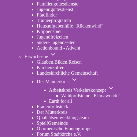
Familiengottesdienste
Jugendgottesdienst
Pfadfinder
(opens
Traineeprogramm
in
Hausaufgabenhilfe „Rückenwind“
new
Krippenspiel
tab)
Jugendfreizeiten
andere Jugendseiten
Actionbound - Advent
Unternavigation
Erwachsene
von
Glauben.Bilden.Reisen
(opens
Erwachsene
Kirchenkaffee
in
Landeskirchliche Gemeinschaft
new
Unternavigation
tab)
Der Männerkreis
von
Unternavigatio
Der
Arbeitskreis Verkehrskonzept
von
Männerkreis
Wahlprüfsteine "Klimawende"
Arbeitskreis
Earth for all
Verkehrskonze
Frauenfrühstück
Der Mütterkreis
Qualitätsentwicklungsteam
Spiel!Gemeinde
Ökumenische Frauengruppe
Forum Stadtkirche e.V.
(opens