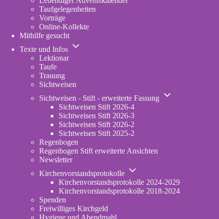
Lebendiger Adventskalender
Taufgelegenheiten
Vorträge
Online-Kollekte
Mithilfe gesucht
Unternavigation
Texte und Infos
von
Lektionar
Texte
Taufe
und
Trauung
Infos
Sichtweisen
Unternavigation
Sichtweisen - Stift - erweiterte Fassung
von
Sichtweisen Stift 2026-4
Sichtweisen
Sichtweisen Stift 2026-3
-
Sichtweisen Stift 2026-2
Stift
Sichtweisen Stift 2025-2
-
Regenbogen
erweiterte
Regenbogen Stift erweiterte Ansichten
Fassung
Newsletter
Unternavigation
Kirchenvorstandsprotokolle
von
Kirchenvorstandsprotokolle 2024-2029
Kirchenvorstandsprotokolle
Kirchenvorstandsprotokolle 2018-2024
Spenden
Freiwilliges Kirchgeld
Hygiene und Abendmahl