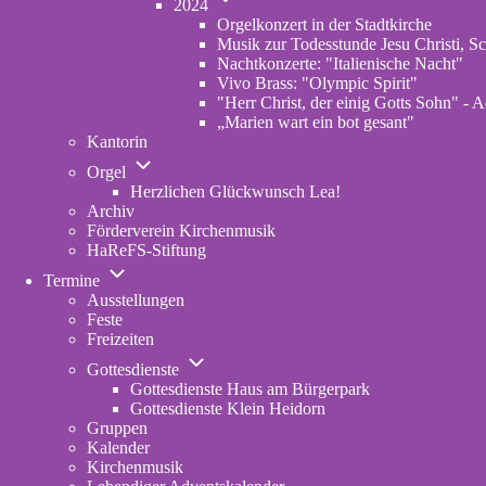
Archiv
2024
von
Orgelkonzert in der Stadtkirche
2024
Musik zur Todesstunde Jesu Christi, Sc
Nachtkonzerte: "Italienische Nacht"
Vivo Brass: "Olympic Spirit"
"Herr Christ, der einig Gotts Sohn" - A
„Marien wart ein bot gesant"
Kantorin
Unternavigation
Orgel
von
Herzlichen Glückwunsch Lea!
Orgel
Archiv
Förderverein Kirchenmusik
HaReFS-Stiftung
Unternavigation
Termine
von
Ausstellungen
Termine
Feste
Freizeiten
Unternavigation
Gottesdienste
von
Gottesdienste Haus am Bürgerpark
Gottesdienste
Gottesdienste Klein Heidorn
Gruppen
Kalender
Kirchenmusik