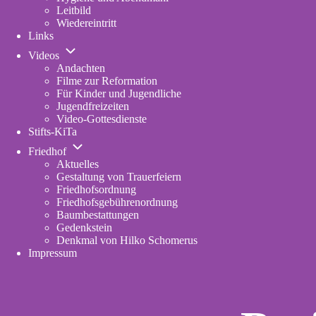
Leitbild
Wiedereintritt
Links
Unternavigation
Videos
von
Andachten
Videos
Filme zur Reformation
Für Kinder und Jugendliche
Jugendfreizeiten
Video-Gottesdienste
Stifts-KiTa
(opens
Unternavigation
in
Friedhof
von
new
Aktuelles
Friedhof
tab)
Gestaltung von Trauerfeiern
Friedhofsordnung
Friedhofsgebührenordnung
(opens
Baumbestattungen
in
Gedenkstein
new
Denkmal von Hilko Schomerus
tab)
Impressum