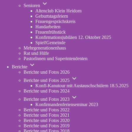
Unternavigation
in
Senioren
von
new
Altenclub Klein Heidorn
Senioren
tab)
Geburtstagsfeiern
Frauengesprächskreis
Handarbeiten
Frauenfrühstück
Konfirmationsjubiläen 12. Oktober 2025
Spiel!Gemeinde
Mehrgenerationenhaus
(opens
Rat und Hilfe
in
PastorInnen und Superintendenten
new
Unternavigation
tab)
Berichte
von
Berichte und Fotos 2026
Berichte
Unternavigation
Berichte und Fotos 2025
von
Konfi-Kanutour mit Austauschschülern 18.5.2025
Berichte
Berichte und Fotos 2024
und
Unternavigation
Fotos
Berichte und Fotos 2023
von
2025
Konfirmandenferienseminar 2023
Berichte
Berichte und Fotos 2022
und
Berichte und Fotos 2021
Fotos
Berichte und Fotos 2020
2023
Berichte und Fotos 2019
Berichte und Fotos 2018