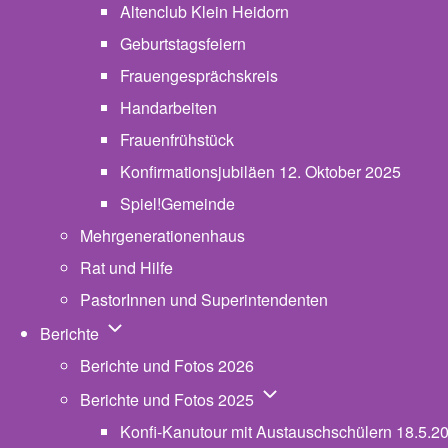
Altenclub Klein Heidorn
Geburtstagsfeiern
Frauengesprächskreis
Handarbeiten
Frauenfrühstück
Konfirmationsjubiläen 12. Oktober 2025
Spiel!Gemeinde
Mehrgenerationenhaus
(opens in new tab)
Rat und Hilfe
PastorInnen und Superintendenten
Unternavigation von Berichte
Berichte
Berichte und Fotos 2026
Unternavigation von Beric
Berichte und Fotos 2025
Konfi-Kanutour mit Austauschschülern 18.5.2