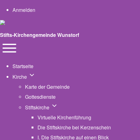
User account menu
Anmelden
Stifts-Kirchengemeinde Wunstorf
Navigation
Toggle main menu
Startseite
Unternavigation von Kirche
Kirche
Karte der Gemeinde
Gottesdienste
Unternavigation von Stiftskirche
Stiftskirche
Virtuelle Kirchenführung
Die Stiftskirche bei Kerzenschein
I. Die Stiftskirche auf einen Blick