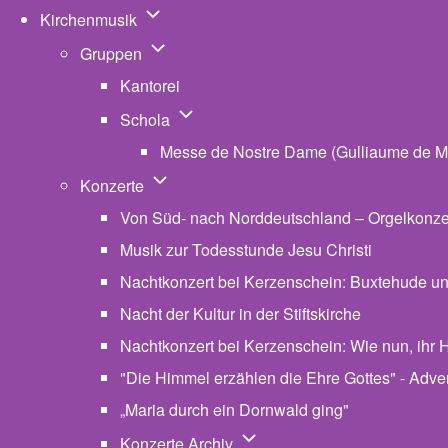
Unternavigation von Kirchenmusik
Kirchenmusik
Unternavigation von Gruppen
Gruppen
Kantorei
Unternavigation von Schola
Schola
Messe de Nostre Dame (Gulliaume de M
Unternavigation von Konzerte
Konzerte
Von Süd- nach Norddeutschland – Orgelkonzert
Musik zur Todesstunde Jesu Christi
Nachtkonzert bei Kerzenschein: Buxtehude u
Nacht der Kultur in der Stiftskirche
Nachtkonzert bei Kerzenschein: Wie nun, ihr H
"Die Himmel erzählen die Ehre Gottes" - Advent
„Maria durch ein Dornwald ging"
Unternavigation von Konzerte
Konzerte Archiv