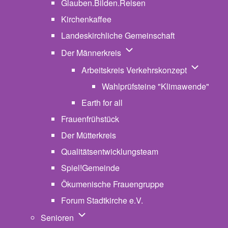
Glauben.Bilden.Reisen
(opens in new tab)
Kirchenkaffee
Landeskirchliche Gemeinschaft
Unternavigation von Der Män
Der Männerkreis
Unternavig
Arbeitskreis Verkehrskonzept
Wahlprüfsteine "Klimawende"
Earth for all
Frauenfrühstück
Der Mütterkreis
Qualitätsentwicklungsteam
Spiel!Gemeinde
Ökumenische Frauengruppe
Forum Stadtkirche e.V.
(opens in new tab)
Unternavigation von Senioren
Senioren