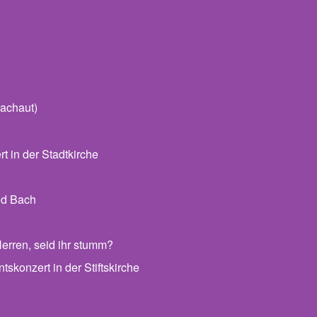
achaut)
 in der Stadtkirche
nd Bach
erren, seid ihr stumm?
skonzert in der Stiftskirche
 Archiv