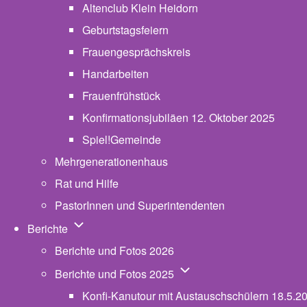
Altenclub Klein Heidorn
Geburtstagsfeiern
Frauengesprächskreis
Handarbeiten
Frauenfrühstück
Konfirmationsjubiläen 12. Oktober 2025
Spiel!Gemeinde
Mehrgenerationenhaus
(opens in new tab)
Rat und Hilfe
PastorInnen und Superintendenten
Unternavigation von Berichte
Berichte
Berichte und Fotos 2026
Unternavigation von Beric
Berichte und Fotos 2025
Konfi-Kanutour mit Austauschschülern 18.5.2