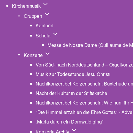
Unternavigation von Kirchenmusik
Kirchenmusik
Unternavigation von Gruppen
Gruppen
Kantorei
Unternavigation von Schola
Schola
Messe de Nostre Dame (Gulliaume de M
Unternavigation von Konzerte
Konzerte
Von Süd- nach Norddeutschland – Orgelkonzert
Musik zur Todesstunde Jesu Christi
Nachtkonzert bei Kerzenschein: Buxtehude u
Nacht der Kultur in der Stiftskirche
Nachtkonzert bei Kerzenschein: Wie nun, ihr H
"Die Himmel erzählen die Ehre Gottes" - Advent
„Maria durch ein Dornwald ging"
Unternavigation von Konzerte
Konzerte Archiv