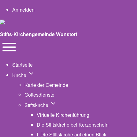
User account menu
Anmelden
Stifts-Kirchengemeinde Wunstorf
Navigation
Toggle main menu
Startseite
Unternavigation von Kirche
Kirche
Karte der Gemeinde
Gottesdienste
Unternavigation von Stiftskirche
Stiftskirche
Virtuelle Kirchenführung
Die Stiftskirche bei Kerzenschein
I. Die Stiftskirche auf einen Blick