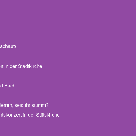
achaut)
 in der Stadtkirche
nd Bach
erren, seid ihr stumm?
skonzert in der Stiftskirche
 Archiv