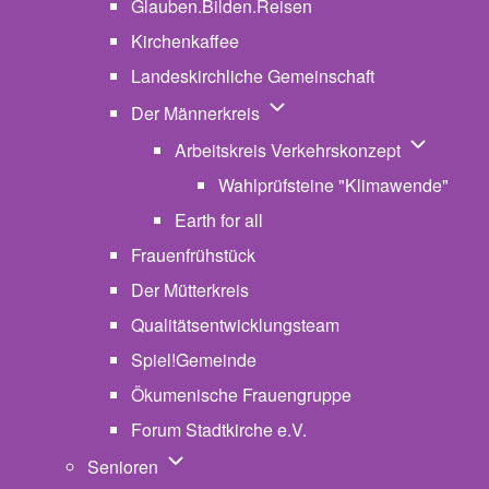
Glauben.Bilden.Reisen
(opens in new tab)
Kirchenkaffee
Landeskirchliche Gemeinschaft
Unternavigation von Der Män
Der Männerkreis
Unternavig
Arbeitskreis Verkehrskonzept
Wahlprüfsteine "Klimawende"
Earth for all
Frauenfrühstück
Der Mütterkreis
Qualitätsentwicklungsteam
Spiel!Gemeinde
Ökumenische Frauengruppe
Forum Stadtkirche e.V.
(opens in new tab)
Unternavigation von Senioren
Senioren