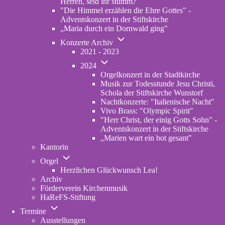
Herren, seid ihr stumm?
"Die Himmel erzählen die Ehre Gottes" -
Adventskonzert in der Stiftskirche
„Maria durch ein Dornwald ging"
Unternavigation
Konzerte Archiv
von
2021 - 2023
Konzerte
Unternavigation
Archiv
2024
von
Orgelkonzert in der Stadtkirche
2024
Musik zur Todesstunde Jesu Christi,
Schola der Stiftskirche Wunstorf
Nachtkonzerte: "Italienische Nacht"
Vivo Brass: "Olympic Spirit"
"Herr Christ, der einig Gotts Sohn" -
Adventskonzert in der Stiftskirche
„Marien wart ein bot gesant"
Kantorin
Unternavigation
Orgel
von
Herzlichen Glückwunsch Lea!
Orgel
Archiv
Förderverein Kirchenmusik
HaReFS-Stiftung
Unternavigation
Termine
von
Ausstellungen
Termine