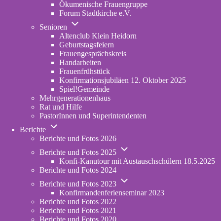
Ökumenische Frauengruppe
Forum Stadtkirche e.V.
(opens
Unternavigation
in
Senioren
von
new
Altenclub Klein Heidorn
Senioren
tab)
Geburtstagsfeiern
Frauengesprächskreis
Handarbeiten
Frauenfrühstück
Konfirmationsjubiläen 12. Oktober 2025
Spiel!Gemeinde
Mehrgenerationenhaus
(opens
Rat und Hilfe
in
PastorInnen und Superintendenten
new
Unternavigation
tab)
Berichte
von
Berichte und Fotos 2026
Berichte
Unternavigation
Berichte und Fotos 2025
von
Konfi-Kanutour mit Austauschschülern 18.5.2025
Berichte
Berichte und Fotos 2024
und
Unternavigation
Fotos
Berichte und Fotos 2023
von
2025
Konfirmandenferienseminar 2023
Berichte
Berichte und Fotos 2022
und
Berichte und Fotos 2021
Fotos
Berichte und Fotos 2020