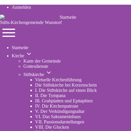
Anmelden
User
account
Stifts-Kirchengemeinde Wunstorf
menu
Navigation
Toggle
Startseite
main
Unternavigation
menu
Kirche
von
Karte der Gemeinde
Kirche
Gottesdienste
Unternavigation
Stiftskirche
von
Virtuelle Kirchenführung
Stiftskirche
Die Stiftskirche bei Kerzenschein
I. Die Stiftskirche auf einen Blick
II. Die Tympana
III. Grabplatten und Epitaphien
IV. Die Kirchenpatrone
V. Der Verkündigungsaltar
VI. Das Sakramentshaus
VII. Passionsdarstellungen
VIII. Die Glocken