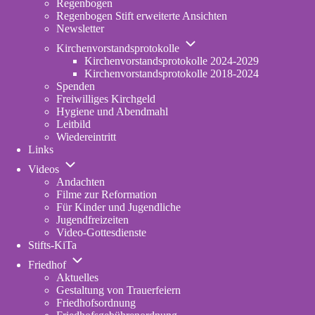
Regenbogen
erweiterte
Regenbogen Stift erweiterte Ansichten
Fassung
Newsletter
Unternavigation
Kirchenvorstandsprotokolle
von
Kirchenvorstandsprotokolle 2024-2029
Kirchenvorstandsprotokolle
Kirchenvorstandsprotokolle 2018-2024
Spenden
Freiwilliges Kirchgeld
Hygiene und Abendmahl
Leitbild
Wiedereintritt
Links
Unternavigation
Videos
von
Andachten
Videos
Filme zur Reformation
Für Kinder und Jugendliche
Jugendfreizeiten
Video-Gottesdienste
Stifts-KiTa
(opens
Unternavigation
in
Friedhof
von
new
Aktuelles
Friedhof
tab)
Gestaltung von Trauerfeiern
Friedhofsordnung