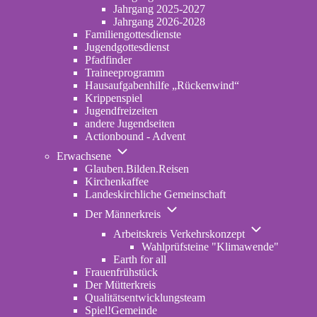
2022-
Jahrgang 2025-2027
2024
Jahrgang 2026-2028
Familiengottesdienste
Jugendgottesdienst
Pfadfinder
(opens
Traineeprogramm
in
Hausaufgabenhilfe „Rückenwind“
new
Krippenspiel
tab)
Jugendfreizeiten
andere Jugendseiten
Actionbound - Advent
Unternavigation
Erwachsene
von
Glauben.Bilden.Reisen
(opens
Erwachsene
Kirchenkaffee
in
Landeskirchliche Gemeinschaft
new
Unternavigation
tab)
Der Männerkreis
von
Unternavigatio
Der
Arbeitskreis Verkehrskonzept
von
Männerkreis
Wahlprüfsteine "Klimawende"
Arbeitskreis
Earth for all
Verkehrskonze
Frauenfrühstück
Der Mütterkreis
Qualitätsentwicklungsteam
Spiel!Gemeinde