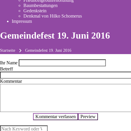
Friedhofsgebührenordnung
(opens
Baumbestattungen
in
Gedenkstein
new
Denkmal von Hilko Schomerus
tab)
Impressum
Gemeindefest 19. Juni 2016
Startseite
Gemeindefest 19. Juni 2016
Pfadnavigation
Ihr Name
Betreff
Kommentar
Suche