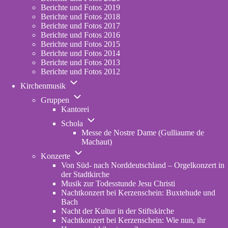
2023
Berichte und Fotos 2019
Berichte und Fotos 2018
Berichte und Fotos 2017
Berichte und Fotos 2016
Berichte und Fotos 2015
Berichte und Fotos 2014
Berichte und Fotos 2013
Berichte und Fotos 2012
Unternavigation
Kirchenmusik
von
Unternavigation
Kirchenmusik
Gruppen
von
Kantorei
Gruppen
Unternavigation
Schola
von
Messe de Nostre Dame (Gulliaume de
Schola
Machaut)
Unternavigation
Konzerte
von
Von Süd- nach Norddeutschland – Orgelkonzert in
Konzerte
der Stadtkirche
Musik zur Todesstunde Jesu Christi
Nachtkonzert bei Kerzenschein: Buxtehude und
Bach
Nacht der Kultur in der Stiftskirche
Nachtkonzert bei Kerzenschein: Wie nun, ihr