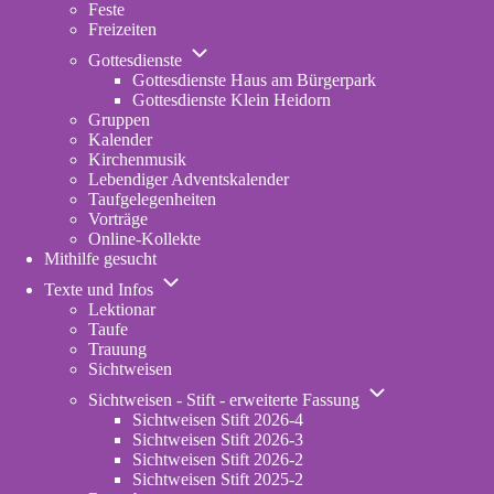
Feste
Freizeiten
Unternavigation
Gottesdienste
von
Gottesdienste Haus am Bürgerpark
Gottesdienste
Gottesdienste Klein Heidorn
Gruppen
Kalender
Kirchenmusik
Lebendiger Adventskalender
Taufgelegenheiten
Vorträge
Online-Kollekte
Mithilfe gesucht
Unternavigation
Texte und Infos
von
Lektionar
Texte
Taufe
und
Trauung
Infos
Sichtweisen
Unternavigation
Sichtweisen - Stift - erweiterte Fassung
von
Sichtweisen Stift 2026-4
Sichtweisen
Sichtweisen Stift 2026-3
-
Sichtweisen Stift 2026-2
Stift
Sichtweisen Stift 2025-2
-