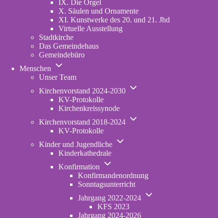
IX. Die Orgel
X. Säulen und Ornamente
XI. Kunstwerke des 20. und 21. Jhd
Virtuelle Ausstellung
Stadtkirche
Das Gemeindehaus
Gemeindebüro
Unternavigation
Menschen
von
Unser Team
Menschen
Unternavigation
Kirchenvorstand 2024-2030
von
KV-Protokolle
Kirchenvorstand
Kirchenkreissynode
2024-
Unternavigation
2030
Kirchenvorstand 2018-2024
von
KV-Protokolle
Kirchenvorstand
Unternavigation
2018-
Kinder und Jugendliche
von
2024
Kinderkathedrale
Kinder
Unternavigation
und
Konfirmation
von
Jugendliche
Konfirmandenordnung
Konfirmation
Sonntagsunterricht
Unternavigation
Jahrgang 2022-2024
von
KFS 2023
Jahrgang
Jahrgang 2024-2026