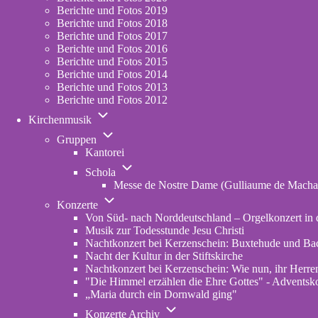
2023
Berichte und Fotos 2019
Berichte und Fotos 2018
Berichte und Fotos 2017
Berichte und Fotos 2016
Berichte und Fotos 2015
Berichte und Fotos 2014
Berichte und Fotos 2013
Berichte und Fotos 2012
Unternavigation
Kirchenmusik
von
Unternavigation
Kirchenmusik
Gruppen
von
Kantorei
Gruppen
Unternavigation
Schola
von
Messe de Nostre Dame (Gulliaume de Macha
Schola
Unternavigation
Konzerte
von
Von Süd- nach Norddeutschland – Orgelkonzert in d
Konzerte
Musik zur Todesstunde Jesu Christi
Nachtkonzert bei Kerzenschein: Buxtehude und Ba
Nacht der Kultur in der Stiftskirche
Nachtkonzert bei Kerzenschein: Wie nun, ihr Herren
"Die Himmel erzählen die Ehre Gottes" - Adventskon
„Maria durch ein Dornwald ging"
Unternavigation
Konzerte Archiv