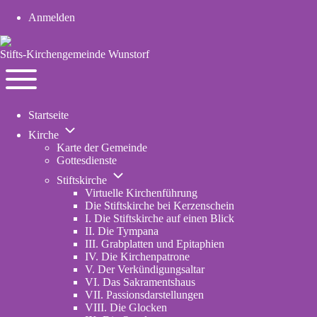
Anmelden
User
account
Stifts-Kirchengemeinde Wunstorf
menu
Navigation
Toggle
Startseite
main
Unternavigation
menu
Kirche
von
Karte der Gemeinde
Kirche
Gottesdienste
Unternavigation
Stiftskirche
von
Virtuelle Kirchenführung
Stiftskirche
Die Stiftskirche bei Kerzenschein
I. Die Stiftskirche auf einen Blick
II. Die Tympana
III. Grabplatten und Epitaphien
IV. Die Kirchenpatrone
V. Der Verkündigungsaltar
VI. Das Sakramentshaus
VII. Passionsdarstellungen
VIII. Die Glocken