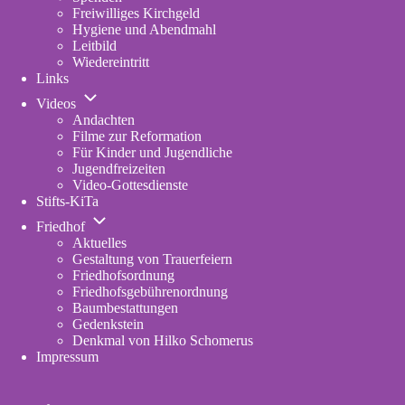
Freiwilliges Kirchgeld
Hygiene und Abendmahl
Leitbild
Wiedereintritt
Links
Unternavigation
Videos
von
Andachten
Videos
Filme zur Reformation
Für Kinder und Jugendliche
Jugendfreizeiten
Video-Gottesdienste
Stifts-KiTa
(opens
Unternavigation
in
Friedhof
von
new
Aktuelles
Friedhof
tab)
Gestaltung von Trauerfeiern
Friedhofsordnung
Friedhofsgebührenordnung
(opens
Baumbestattungen
in
Gedenkstein
new
Denkmal von Hilko Schomerus
tab)
Impressum