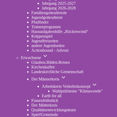
2022-
Jahrgang 2025-2027
2024
Jahrgang 2026-2028
Familiengottesdienste
Jugendgottesdienst
Pfadfinder
(opens
Traineeprogramm
in
Hausaufgabenhilfe „Rückenwind“
new
Krippenspiel
tab)
Jugendfreizeiten
andere Jugendseiten
Actionbound - Advent
Unternavigation
Erwachsene
von
Glauben.Bilden.Reisen
(opens
Erwachsene
Kirchenkaffee
in
Landeskirchliche Gemeinschaft
new
Unternavigation
tab)
Der Männerkreis
von
Unternavigatio
Der
Arbeitskreis Verkehrskonzept
von
Männerkreis
Wahlprüfsteine "Klimawende"
Arbeitskreis
Earth for all
Verkehrskonze
Frauenfrühstück
Der Mütterkreis
Qualitätsentwicklungsteam
Spiel!Gemeinde