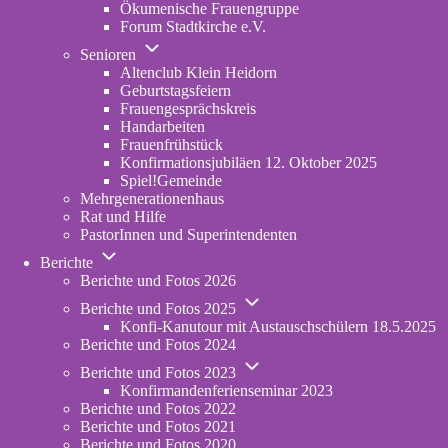
Ökumenische Frauengruppe
Forum Stadtkirche e.V.
(opens
Unternavigation
in
Senioren
von
new
Altenclub Klein Heidorn
Senioren
tab)
Geburtstagsfeiern
Frauengesprächskreis
Handarbeiten
Frauenfrühstück
Konfirmationsjubiläen 12. Oktober 2025
Spiel!Gemeinde
Mehrgenerationenhaus
(opens
Rat und Hilfe
in
PastorInnen und Superintendenten
new
Unternavigation
tab)
Berichte
von
Berichte und Fotos 2026
Berichte
Unternavigation
Berichte und Fotos 2025
von
Konfi-Kanutour mit Austauschschülern 18.5.2025
Berichte
Berichte und Fotos 2024
und
Unternavigation
Fotos
Berichte und Fotos 2023
von
2025
Konfirmandenferienseminar 2023
Berichte
Berichte und Fotos 2022
und
Berichte und Fotos 2021
Fotos
Berichte und Fotos 2020