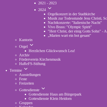
von
2021 - 2023
Konzerte
Unternavigation
Archiv
2024
von
Orgelkonzert in der Stadtkirche
2024
Musik zur Todesstunde Jesu Christi, Sc
Nachtkonzerte: "Italienische Nacht"
Vivo Brass: "Olympic Spirit"
"Herr Christ, der einig Gotts Sohn" - A
„Marien wart ein bot gesant"
Kantorin
Unternavigation
Orgel
von
Herzlichen Glückwunsch Lea!
Orgel
Archiv
Förderverein Kirchenmusik
HaReFS-Stiftung
Unternavigation
Termine
von
Ausstellungen
Termine
Feste
Freizeiten
Unternavigation
Gottesdienste
von
Gottesdienste Haus am Bürgerpark
Gottesdienste
Gottesdienste Klein Heidorn
Gruppen