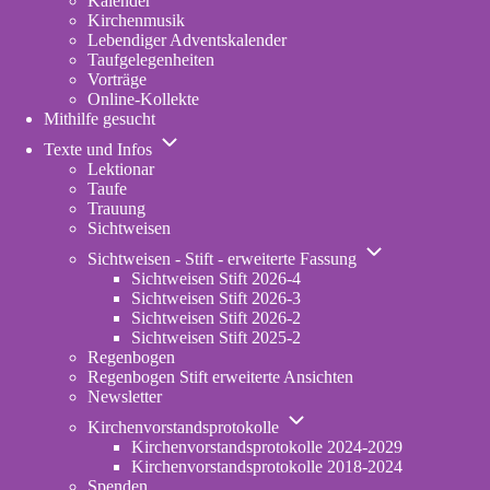
Kalender
Kirchenmusik
Lebendiger Adventskalender
Taufgelegenheiten
Vorträge
Online-Kollekte
Mithilfe gesucht
Unternavigation
Texte und Infos
von
Lektionar
Texte
Taufe
und
Trauung
Infos
Sichtweisen
Unternavigation
Sichtweisen - Stift - erweiterte Fassung
von
Sichtweisen Stift 2026-4
Sichtweisen
Sichtweisen Stift 2026-3
-
Sichtweisen Stift 2026-2
Stift
Sichtweisen Stift 2025-2
-
Regenbogen
erweiterte
Regenbogen Stift erweiterte Ansichten
Fassung
Newsletter
Unternavigation
Kirchenvorstandsprotokolle
von
Kirchenvorstandsprotokolle 2024-2029
Kirchenvorstandsprotokolle
Kirchenvorstandsprotokolle 2018-2024
Spenden