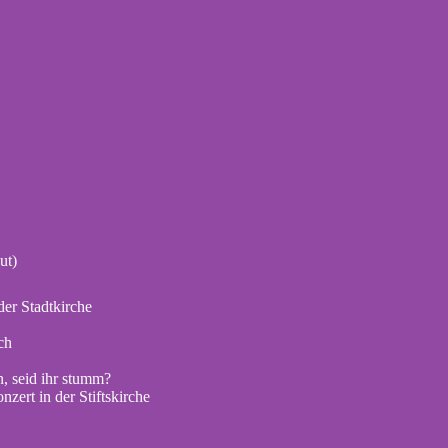
ut)
er Stadtkirche
ch
, seid ihr stumm?
zert in der Stiftskirche