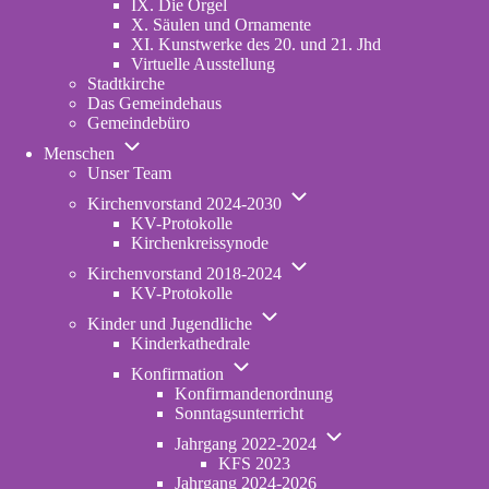
IX. Die Orgel
X. Säulen und Ornamente
XI. Kunstwerke des 20. und 21. Jhd
Virtuelle Ausstellung
Stadtkirche
Das Gemeindehaus
Gemeindebüro
Unternavigation
Menschen
von
Unser Team
Menschen
Unternavigation
Kirchenvorstand 2024-2030
von
KV-Protokolle
Kirchenvorstand
Kirchenkreissynode
2024-
Unternavigation
2030
Kirchenvorstand 2018-2024
von
KV-Protokolle
Kirchenvorstand
Unternavigation
2018-
Kinder und Jugendliche
von
2024
Kinderkathedrale
Kinder
Unternavigation
und
Konfirmation
von
Jugendliche
Konfirmandenordnung
Konfirmation
Sonntagsunterricht
Unternavigation
Jahrgang 2022-2024
von
KFS 2023
Jahrgang
Jahrgang 2024-2026