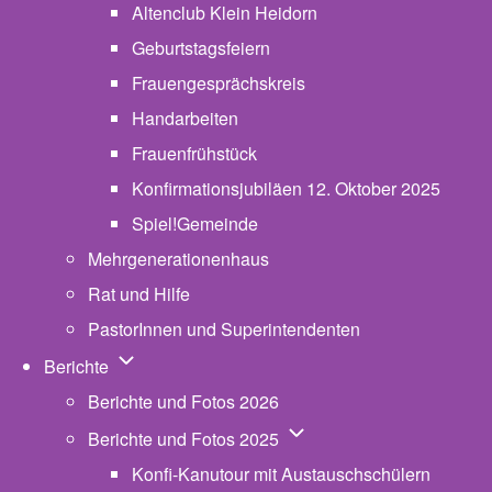
Altenclub Klein Heidorn
Geburtstagsfeiern
Frauengesprächskreis
Handarbeiten
Frauenfrühstück
Konfirmationsjubiläen 12. Oktober 2025
Spiel!Gemeinde
Mehrgenerationenhaus
(opens in new tab)
Rat und Hilfe
PastorInnen und Superintendenten
Unternavigation von Berichte
Berichte
Berichte und Fotos 2026
Unternavigation von Beric
Berichte und Fotos 2025
Konfi-Kanutour mit Austauschschülern