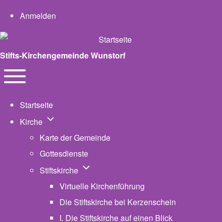
User account menu
Anmelden
Stifts-Kirchengemeinde Wunstorf
Navigation
Toggle main menu
Startseite
Unternavigation von Kirche
Kirche
Karte der Gemeinde
Gottesdienste
Unternavigation von Stiftskirche
Stiftskirche
Virtuelle Kirchenführung
Die Stiftskirche bei Kerzenschein
I. Die Stiftskirche auf einen Blick