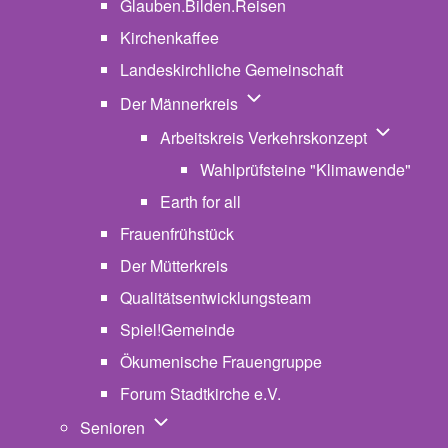
Glauben.Bilden.Reisen
(opens in new tab)
Kirchenkaffee
Landeskirchliche Gemeinschaft
Unternavigation von Der Män
Der Männerkreis
Unternavig
Arbeitskreis Verkehrskonzept
Wahlprüfsteine "Klimawende"
Earth for all
Frauenfrühstück
Der Mütterkreis
Qualitätsentwicklungsteam
Spiel!Gemeinde
Ökumenische Frauengruppe
Forum Stadtkirche e.V.
(opens in new tab)
Unternavigation von Senioren
Senioren