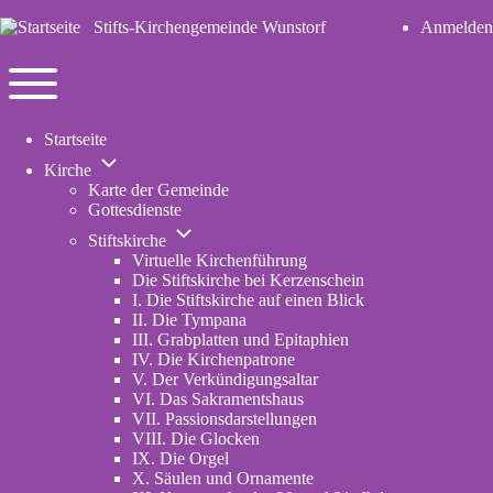
Stifts-Kirchengemeinde Wunstorf
Anmelden
User
account
Navigation
menu
Toggle
Startseite
main
Unternavigation
menu
Kirche
von
Karte der Gemeinde
Kirche
Gottesdienste
Unternavigation
Stiftskirche
von
Virtuelle Kirchenführung
Stiftskirche
Die Stiftskirche bei Kerzenschein
I. Die Stiftskirche auf einen Blick
II. Die Tympana
III. Grabplatten und Epitaphien
IV. Die Kirchenpatrone
V. Der Verkündigungsaltar
VI. Das Sakramentshaus
VII. Passionsdarstellungen
VIII. Die Glocken
IX. Die Orgel
X. Säulen und Ornamente