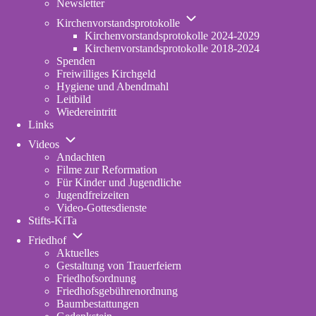
Newsletter
Unternavigation
Kirchenvorstandsprotokolle
von
Kirchenvorstandsprotokolle 2024-2029
Kirchenvorstandsprotokolle
Kirchenvorstandsprotokolle 2018-2024
Spenden
Freiwilliges Kirchgeld
Hygiene und Abendmahl
Leitbild
Wiedereintritt
Links
Unternavigation
Videos
von
Andachten
Videos
Filme zur Reformation
Für Kinder und Jugendliche
Jugendfreizeiten
Video-Gottesdienste
Stifts-KiTa
(opens
Unternavigation
in
Friedhof
von
new
Aktuelles
Friedhof
tab)
Gestaltung von Trauerfeiern
Friedhofsordnung
Friedhofsgebührenordnung
(opens
Baumbestattungen
in