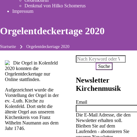
Gedenkstein
new
Denkmal von Hilko Schomerus
tab)
Impressum
Orgelentdeckertage 2020
Startseite
Orgelentdeckertage 2020
Pfadnavigation
Suche
2020 konnten die
Orgelentdeckertage nur
Newsletter
Online stattfinden.
Kirchenmusik
Aufgezeichnet wurde die
Vorstellung der Orgel in der
ev. -Luth. Kirche zu
Email
Kolenfeld. Dort steht die
älteste Orgel aus unserem
Die E-Mail Adresse, die den
Kirchenkreis von Franz
Newsletter erhalten soll.
Wilhelm Naumann aus dem
Bleiben Sie auf dem
Jahr 1746.
Laufenden - abonnieren Sie
unseren Newsletter.