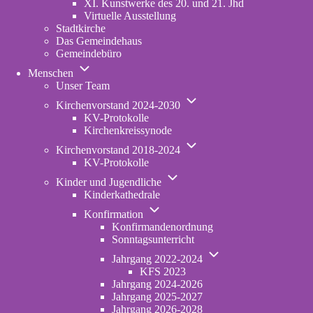
XI. Kunstwerke des 20. und 21. Jhd
Virtuelle Ausstellung
Stadtkirche
Das Gemeindehaus
Gemeindebüro
Unternavigation
Menschen
von
Unser Team
Menschen
Unternavigation
Kirchenvorstand 2024-2030
von
KV-Protokolle
Kirchenvorstand
Kirchenkreissynode
2024-
Unternavigation
2030
Kirchenvorstand 2018-2024
von
KV-Protokolle
Kirchenvorstand
Unternavigation
2018-
Kinder und Jugendliche
von
2024
Kinderkathedrale
Kinder
Unternavigation
und
Konfirmation
von
Jugendliche
Konfirmandenordnung
Konfirmation
Sonntagsunterricht
Unternavigation
Jahrgang 2022-2024
von
KFS 2023
Jahrgang
Jahrgang 2024-2026
2022-
Jahrgang 2025-2027
2024
Jahrgang 2026-2028