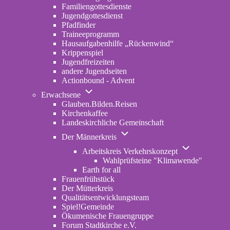
Familiengottesdienste
Jugendgottesdienst
Pfadfinder
(opens
Traineeprogramm
in
Hausaufgabenhilfe „Rückenwind“
new
Krippenspiel
tab)
Jugendfreizeiten
andere Jugendseiten
Actionbound - Advent
Unternavigation
Erwachsene
von
Glauben.Bilden.Reisen
(opens
Erwachsene
Kirchenkaffee
in
Landeskirchliche Gemeinschaft
new
Unternavigation
tab)
Der Männerkreis
von
Unternavigatio
Der
Arbeitskreis Verkehrskonzept
von
Männerkreis
Wahlprüfsteine "Klimawende"
Arbeitskreis
Earth for all
Verkehrskonze
Frauenfrühstück
Der Mütterkreis
Qualitätsentwicklungsteam
Spiel!Gemeinde
Ökumenische Frauengruppe
Forum Stadtkirche e.V.
(opens