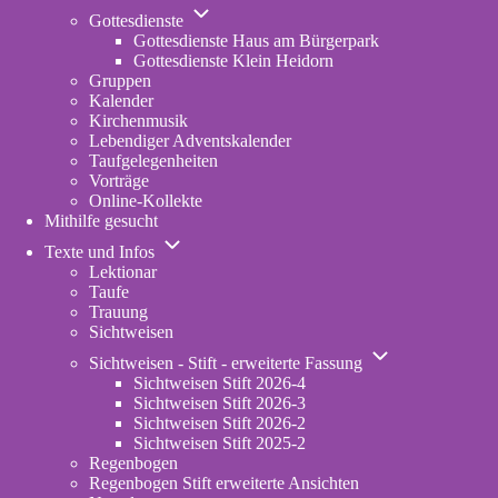
Unternavigation
Gottesdienste
von
Gottesdienste Haus am Bürgerpark
Gottesdienste
Gottesdienste Klein Heidorn
Gruppen
Kalender
Kirchenmusik
Lebendiger Adventskalender
Taufgelegenheiten
Vorträge
Online-Kollekte
Mithilfe gesucht
Unternavigation
Texte und Infos
von
Lektionar
Texte
Taufe
und
Trauung
Infos
Sichtweisen
Unternavigation
Sichtweisen - Stift - erweiterte Fassung
von
Sichtweisen Stift 2026-4
Sichtweisen
Sichtweisen Stift 2026-3
-
Sichtweisen Stift 2026-2
Stift
Sichtweisen Stift 2025-2
-
Regenbogen
erweiterte
Regenbogen Stift erweiterte Ansichten
Fassung