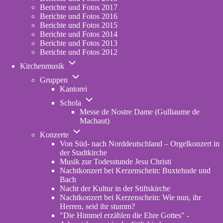
Berichte und Fotos 2017
Berichte und Fotos 2016
Berichte und Fotos 2015
Berichte und Fotos 2014
Berichte und Fotos 2013
Berichte und Fotos 2012
Unternavigation
Kirchenmusik
von
Unternavigation
Kirchenmusik
Gruppen
von
Kantorei
Gruppen
Unternavigation
Schola
von
Messe de Nostre Dame (Gulliaume de
Schola
Machaut)
Unternavigation
Konzerte
von
Von Süd- nach Norddeutschland – Orgelkonzert in
Konzerte
der Stadtkirche
Musik zur Todesstunde Jesu Christi
Nachtkonzert bei Kerzenschein: Buxtehude und
Bach
Nacht der Kultur in der Stiftskirche
Nachtkonzert bei Kerzenschein: Wie nun, ihr
Herren, seid ihr stumm?
"Die Himmel erzählen die Ehre Gottes" -