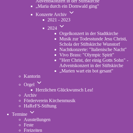
Adventskonzert in der Stiftskirche
„Maria durch ein Dornwald ging"
Unternavigation
Konzerte Archiv
von
2021 - 2023
Konzerte
Unternavigation
Archiv
2024
von
Orgelkonzert in der Stadtkirche
2024
Musik zur Todesstunde Jesu Christi,
Schola der Stiftskirche Wunstorf
Nachtkonzerte: "Italienische Nacht"
Vivo Brass: "Olympic Spirit"
"Herr Christ, der einig Gotts Sohn" -
Adventskonzert in der Stiftskirche
„Marien wart ein bot gesant"
Kantorin
Unternavigation
Orgel
von
Herzlichen Glückwunsch Lea!
Orgel
Archiv
Förderverein Kirchenmusik
HaReFS-Stiftung
Unternavigation
Termine
von
Ausstellungen
Termine
Feste
Freizeiten