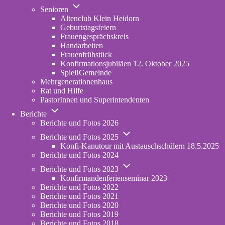
Unternavigation
in
Senioren
von
new
Altenclub Klein Heidorn
Senioren
tab)
Geburtstagsfeiern
Frauengesprächskreis
Handarbeiten
Frauenfrühstück
Konfirmationsjubiläen 12. Oktober 2025
Spiel!Gemeinde
Mehrgenerationenhaus
(opens
Rat und Hilfe
in
PastorInnen und Superintendenten
new
Unternavigation
tab)
Berichte
von
Berichte und Fotos 2026
Berichte
Unternavigation
Berichte und Fotos 2025
von
Konfi-Kanutour mit Austauschschülern 18.5.2025
Berichte
Berichte und Fotos 2024
und
Unternavigation
Fotos
Berichte und Fotos 2023
von
2025
Konfirmandenferienseminar 2023
Berichte
Berichte und Fotos 2022
und
Berichte und Fotos 2021
Fotos
Berichte und Fotos 2020
2023
Berichte und Fotos 2019
Berichte und Fotos 2018