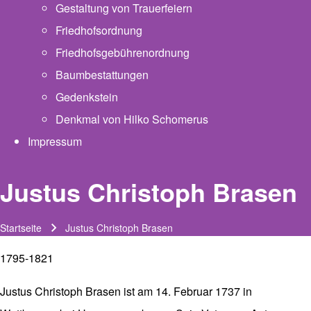
Gestaltung von Trauerfeiern
Friedhofsordnung
Friedhofsgebührenordnung
(opens in new tab)
Baumbestattungen
Gedenkstein
Denkmal von Hilko Schomerus
Impressum
Justus Christoph Brasen
Startseite
Justus Christoph Brasen
Pfadnavigation
1795-1821
Justus Christoph Brasen ist am 14. Februar 1737 in