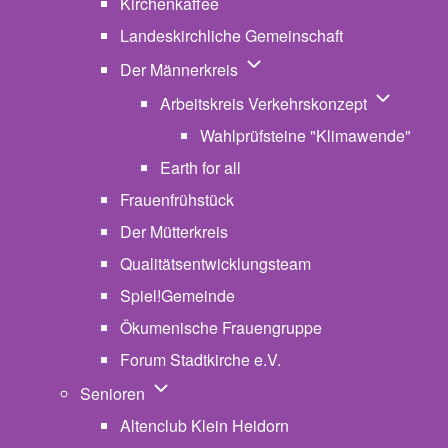
Kirchenkaffee
Landeskirchliche Gemeinschaft
Unternavigation von Der Män
Der Männerkreis
Unternavig
Arbeitskreis Verkehrskonzept
Wahlprüfsteine "Klimawende"
Earth for all
Frauenfrühstück
Der Mütterkreis
Qualitätsentwicklungsteam
Spiel!Gemeinde
Ökumenische Frauengruppe
Forum Stadtkirche e.V.
(opens in new tab)
Unternavigation von Senioren
Senioren
Altenclub Klein Heidorn