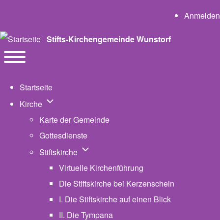
User a
Anmelden
Stifts-Kirchengemeinde Wunstorf
Navigation
Toggle main menu
Startseite
Unternavigation von Kirche
Kirche
Karte der Gemeinde
Gottesdienste
Unternavigation von Stiftskirche
Stiftskirche
Virtuelle Kirchenführung
Die Stiftskirche bei Kerzenschein
I. Die Stiftskirche auf einen Blick
II. Die Tympana