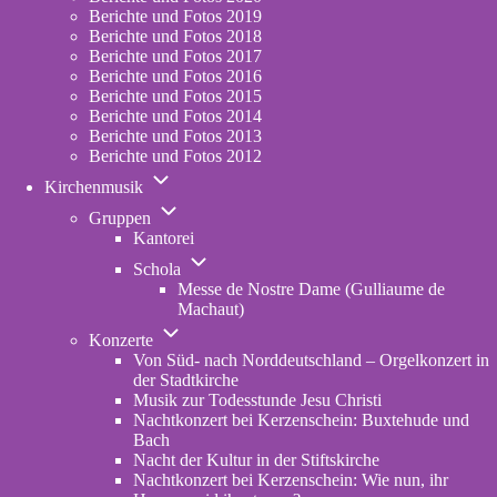
2023
Berichte und Fotos 2019
Berichte und Fotos 2018
Berichte und Fotos 2017
Berichte und Fotos 2016
Berichte und Fotos 2015
Berichte und Fotos 2014
Berichte und Fotos 2013
Berichte und Fotos 2012
Unternavigation
Kirchenmusik
von
Unternavigation
Kirchenmusik
Gruppen
von
Kantorei
Gruppen
Unternavigation
Schola
von
Messe de Nostre Dame (Gulliaume de
Schola
Machaut)
Unternavigation
Konzerte
von
Von Süd- nach Norddeutschland – Orgelkonzert in
Konzerte
der Stadtkirche
Musik zur Todesstunde Jesu Christi
Nachtkonzert bei Kerzenschein: Buxtehude und
Bach
Nacht der Kultur in der Stiftskirche
Nachtkonzert bei Kerzenschein: Wie nun, ihr