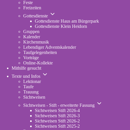
Feste
Freizeiten
Unternavigation
Gottesdienste
von
Gottesdienste Haus am Bürgerpark
Gottesdienste
Gottesdienste Klein Heidorn
Gruppen
Kalender
Kirchenmusik
Lebendiger Adventskalender
Taufgelegenheiten
Vorträge
Online-Kollekte
Mithilfe gesucht
Unternavigation
Texte und Infos
von
Lektionar
Texte
Taufe
und
Trauung
Infos
Sichtweisen
Unternavigation
Sichtweisen - Stift - erweiterte Fassung
von
Sichtweisen Stift 2026-4
Sichtweisen
Sichtweisen Stift 2026-3
-
Sichtweisen Stift 2026-2
Stift
Sichtweisen Stift 2025-2
-