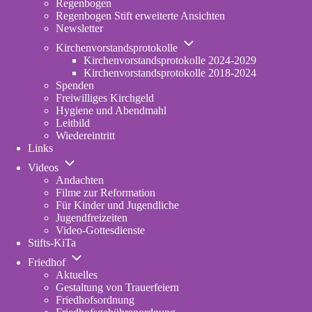
Regenbogen
erweiterte
Regenbogen Stift erweiterte Ansichten
Fassung
Newsletter
Unternavigation
Kirchenvorstandsprotokolle
von
Kirchenvorstandsprotokolle 2024-2029
Kirchenvorstandsprotokolle
Kirchenvorstandsprotokolle 2018-2024
Spenden
Freiwilliges Kirchgeld
Hygiene und Abendmahl
Leitbild
Wiedereintritt
Links
Unternavigation
Videos
von
Andachten
Videos
Filme zur Reformation
Für Kinder und Jugendliche
Jugendfreizeiten
Video-Gottesdienste
Stifts-KiTa
(opens
Unternavigation
in
Friedhof
von
new
Aktuelles
Friedhof
tab)
Gestaltung von Trauerfeiern
Friedhofsordnung