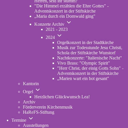
Herren, seid ihr stumm?
"Die Himmel erzählen die Ehre Gottes" -
Adventskonzert in der Stiftskirche
„Maria durch ein Dornwald ging"
Unternavigation
Konzerte Archiv
von
2021 - 2023
Konzerte
Unternavigation
Archiv
2024
von
Orgelkonzert in der Stadtkirche
2024
Musik zur Todesstunde Jesu Christi,
Schola der Stiftskirche Wunstorf
Nachtkonzerte: "Italienische Nacht"
Vivo Brass: "Olympic Spirit"
"Herr Christ, der einig Gotts Sohn" -
Adventskonzert in der Stiftskirche
„Marien wart ein bot gesant"
Kantorin
Unternavigation
Orgel
von
Herzlichen Glückwunsch Lea!
Orgel
Archiv
Förderverein Kirchenmusik
HaReFS-Stiftung
Unternavigation
Termine
von
Ausstellungen
Termine