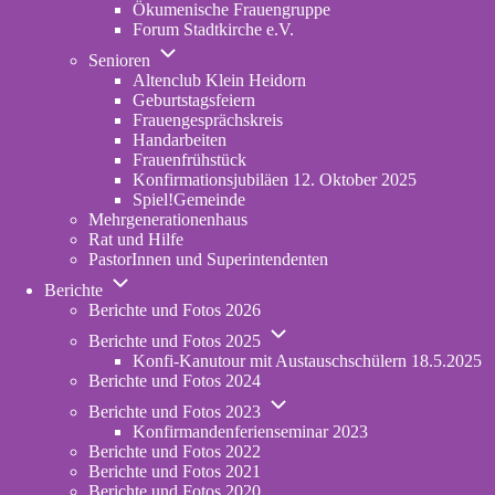
Ökumenische Frauengruppe
Forum Stadtkirche e.V.
(opens
Unternavigation
in
Senioren
von
new
Altenclub Klein Heidorn
Senioren
tab)
Geburtstagsfeiern
Frauengesprächskreis
Handarbeiten
Frauenfrühstück
Konfirmationsjubiläen 12. Oktober 2025
Spiel!Gemeinde
Mehrgenerationenhaus
(opens
Rat und Hilfe
in
PastorInnen und Superintendenten
new
Unternavigation
tab)
Berichte
von
Berichte und Fotos 2026
Berichte
Unternavigation
Berichte und Fotos 2025
von
Konfi-Kanutour mit Austauschschülern 18.5.2025
Berichte
Berichte und Fotos 2024
und
Unternavigation
Fotos
Berichte und Fotos 2023
von
2025
Konfirmandenferienseminar 2023
Berichte
Berichte und Fotos 2022
und
Berichte und Fotos 2021
Fotos
Berichte und Fotos 2020