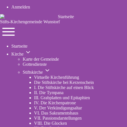
Anmelden
User
account
Stifts-Kirchengemeinde Wunstorf
menu
Navigation
Toggle
Startseite
main
Unternavigation
menu
Kirche
von
Karte der Gemeinde
Kirche
Gottesdienste
Unternavigation
Stiftskirche
von
Virtuelle Kirchenführung
Stiftskirche
Die Stiftskirche bei Kerzenschein
I. Die Stiftskirche auf einen Blick
II. Die Tympana
III. Grabplatten und Epitaphien
IV. Die Kirchenpatrone
V. Der Verkündigungsaltar
VI. Das Sakramentshaus
VII. Passionsdarstellungen
VIII. Die Glocken