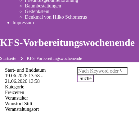
Friedhofsgebührenordnung
(opens
Baumbestattungen
in
Gedenkstein
new
Denkmal von Hilko Schomerus
tab)
Impressum
KFS-Vorbereitungswochenende
Startseite
KFS-Vorbereitungswochenende
Pfadnavigation
Start- und Enddatum
Suche
19.06.2026 13:58 -
21.06.2026 13:58
Kategorie
Freizeiten
Veranstalter
Wunstorf Stift
Veranstaltungsort