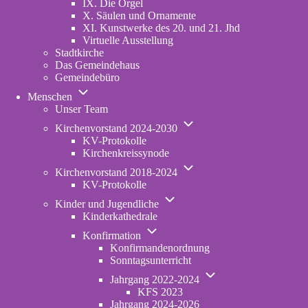
IX. Die Orgel
X. Säulen und Ornamente
XI. Kunstwerke des 20. und 21. Jhd
Virtuelle Ausstellung
Stadtkirche
Das Gemeindehaus
Gemeindebüro
Unternavigation
Menschen
von
Unser Team
Menschen
Unternavigation
Kirchenvorstand 2024-2030
von
KV-Protokolle
Kirchenvorstand
Kirchenkreissynode
2024-
Unternavigation
2030
Kirchenvorstand 2018-2024
von
KV-Protokolle
Kirchenvorstand
Unternavigation
2018-
Kinder und Jugendliche
von
2024
Kinderkathedrale
Kinder
Unternavigation
und
Konfirmation
von
Jugendliche
Konfirmandenordnung
Konfirmation
Sonntagsunterricht
Unternavigation
Jahrgang 2022-2024
von
KFS 2023
Jahrgang
Jahrgang 2024-2026