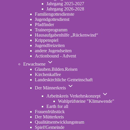
2022-
Jahrgang 2025-2027
2024
Jahrgang 2026-2028
Familiengottesdienste
Jugendgottesdienst
Pfadfinder
(opens
Traineeprogramm
in
Hausaufgabenhilfe „Rückenwind“
new
Krippenspiel
tab)
Jugendfreizeiten
andere Jugendseiten
Actionbound - Advent
Unternavigation
Erwachsene
von
Glauben.Bilden.Reisen
(opens
Erwachsene
Kirchenkaffee
in
Landeskirchliche Gemeinschaft
new
Unternavigation
tab)
Der Männerkreis
von
Unternavigatio
Der
Arbeitskreis Verkehrskonzept
von
Männerkreis
Wahlprüfsteine "Klimawende"
Arbeitskreis
Earth for all
Verkehrskonze
Frauenfrühstück
Der Mütterkreis
Qualitätsentwicklungsteam
Spiel!Gemeinde