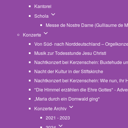
Kantorei
Unternavigation von Schola
Schola
Messe de Nostre Dame (Gulliaume de M
Unternavigation von Konzerte
Konzerte
Von Süd- nach Norddeutschland – Orgelkonzert
Musik zur Todesstunde Jesu Christi
Nachtkonzert bei Kerzenschein: Buxtehude u
Nacht der Kultur in der Stiftskirche
Nachtkonzert bei Kerzenschein: Wie nun, ihr H
"Die Himmel erzählen die Ehre Gottes" - Advent
„Maria durch ein Dornwald ging"
Unternavigation von Konzerte
Konzerte Archiv
2021 - 2023
Unternavigation von 2024
2024