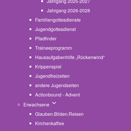
Jahrgang 2025-2027
Jahrgang 2026-2028
Familiengottesdienste
Jugendgottesdienst
Pfadfinder
(opens in new tab)
Traineeprogramm
Hausaufgabenhilfe „Rückenwind“
Krippenspiel
Jugendfreizeiten
andere Jugendseiten
Actionbound - Advent
Unternavigation von Erwachsene
Erwachsene
Glauben.Bilden.Reisen
(opens in new tab)
Kirchenkaffee