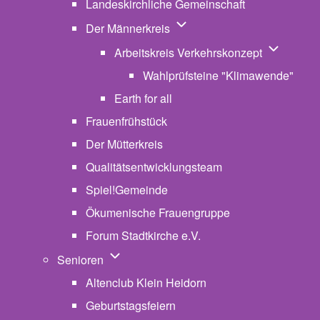
Landeskirchliche Gemeinschaft
Unternavigation von Der Män
Der Männerkreis
Unternavig
Arbeitskreis Verkehrskonzept
Wahlprüfsteine "Klimawende"
Earth for all
Frauenfrühstück
Der Mütterkreis
Qualitätsentwicklungsteam
Spiel!Gemeinde
Ökumenische Frauengruppe
Forum Stadtkirche e.V.
(opens in new tab)
Unternavigation von Senioren
Senioren
Altenclub Klein Heidorn
Geburtstagsfeiern