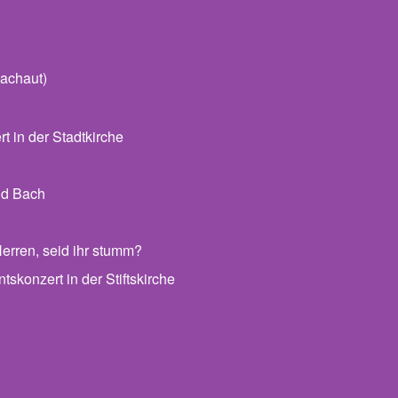
achaut)
 in der Stadtkirche
nd Bach
erren, seid ihr stumm?
skonzert in der Stiftskirche
 Archiv