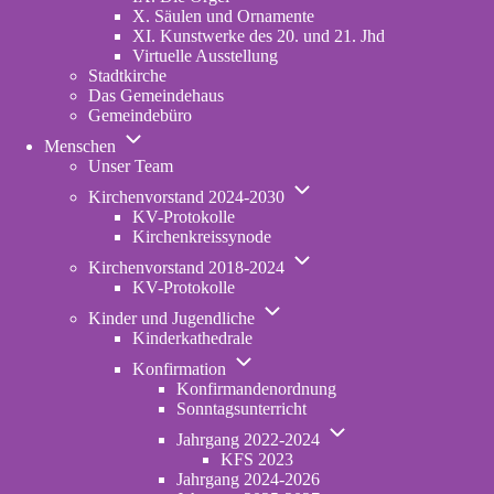
X. Säulen und Ornamente
XI. Kunstwerke des 20. und 21. Jhd
Virtuelle Ausstellung
Stadtkirche
Das Gemeindehaus
Gemeindebüro
Unternavigation von Menschen
Menschen
Unser Team
Unternavigation von Kirche
Kirchenvorstand 2024-2030
KV-Protokolle
Kirchenkreissynode
Unternavigation von Kirche
Kirchenvorstand 2018-2024
KV-Protokolle
Unternavigation von Kinder und 
Kinder und Jugendliche
Kinderkathedrale
Unternavigation von Konfirmation
Konfirmation
Konfirmandenordnung
Sonntagsunterricht
Unternavigation von Ja
Jahrgang 2022-2024
KFS 2023
Jahrgang 2024-2026