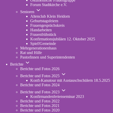
Ökumenische Frauengruppe
Forum Stadtkirche e.V.
(opens in new tab)
Unternavigation von Senioren
Senioren
Altenclub Klein Heidorn
Geburtstagsfeiern
Frauengesprächskreis
Handarbeiten
Frauenfrühstück
Konfirmationsjubiläen 12. Oktober 2025
Spiel!Gemeinde
Mehrgenerationenhaus
(opens in new tab)
Rat und Hilfe
PastorInnen und Superintendenten
Unternavigation von Berichte
Berichte
Berichte und Fotos 2026
Unternavigation von Berichte u
Berichte und Fotos 2025
Konfi-Kanutour mit Austauschschülern 18.5.2025
Berichte und Fotos 2024
Unternavigation von Berichte u
Berichte und Fotos 2023
Konfirmandenferienseminar 2023
Berichte und Fotos 2022
Berichte und Fotos 2021
Berichte und Fotos 2020