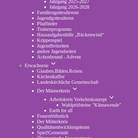
Jahrgang 2025-2027
Jahrgang 2026-2028
Familiengottesdienste
Jugendgottesdienst
Pfadfinder
(opens in new tab)
Traineeprogramm
Hausaufgabenhilfe „Rückenwind“
Krippenspiel
Jugendfreizeiten
andere Jugendseiten
Actionbound - Advent
Unternavigation von Erwachsene
Erwachsene
Glauben.Bilden.Reisen
(opens in new tab)
Kirchenkaffee
Landeskirchliche Gemeinschaft
Unternavigation von Der Männerk
Der Männerkreis
Unternavigatio
Arbeitskreis Verkehrskonzept
Wahlprüfsteine "Klimawende"
Earth for all
Frauenfrühstück
Der Mütterkreis
Qualitätsentwicklungsteam
Spiel!Gemeinde