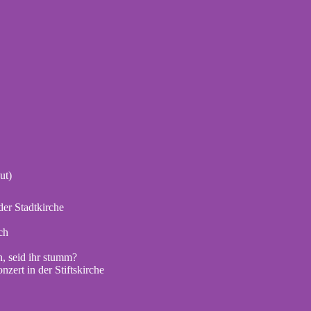
ut)
er Stadtkirche
ch
, seid ihr stumm?
zert in der Stiftskirche
chiv