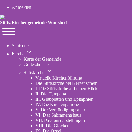
User account menu
Anmelden
Stifts-Kirchengemeinde Wunstorf
Navigation
Toggle main menu
Startseite
Unternavigation von Kirche
Kirche
Karte der Gemeinde
Gottesdienste
Unternavigation von Stiftskirche
Stiftskirche
Virtuelle Kirchenführung
Die Stiftskirche bei Kerzenschein
I. Die Stiftskirche auf einen Blick
II. Die Tympana
III. Grabplatten und Epitaphien
IV. Die Kirchenpatrone
V. Der Verkündigungsaltar
VI. Das Sakramentshaus
VII. Passionsdarstellungen
VIII. Die Glocken
IX. Die Orgel