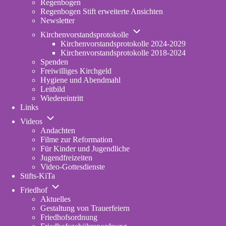
Regenbogen
erweiterte
Regenbogen Stift erweiterte Ansichten
Fassung
Newsletter
Unternavigation
Kirchenvorstandsprotokolle
von
Kirchenvorstandsprotokolle 2024-2029
Kirchenvorstandsprotokolle
Kirchenvorstandsprotokolle 2018-2024
Spenden
Freiwilliges Kirchgeld
Hygiene und Abendmahl
Leitbild
Wiedereintritt
Links
Unternavigation
Videos
von
Andachten
Videos
Filme zur Reformation
Für Kinder und Jugendliche
Jugendfreizeiten
Video-Gottesdienste
Stifts-KiTa
(opens
Unternavigation
in
Friedhof
von
new
Aktuelles
Friedhof
tab)
Gestaltung von Trauerfeiern
Friedhofsordnung