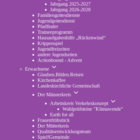
2022-
Jahrgang 2025-2027
2024
Jahrgang 2026-2028
Familiengottesdienste
Jugendgottesdienst
Pfadfinder
(opens
Traineeprogramm
in
Hausaufgabenhilfe „Rückenwind“
new
Krippenspiel
tab)
Jugendfreizeiten
andere Jugendseiten
Actionbound - Advent
Unternavigation
Erwachsene
von
Glauben.Bilden.Reisen
(opens
Erwachsene
Kirchenkaffee
in
Landeskirchliche Gemeinschaft
new
Unternavigation
tab)
Der Männerkreis
von
Unternavigatio
Der
Arbeitskreis Verkehrskonzept
von
Männerkreis
Wahlprüfsteine "Klimawende"
Arbeitskreis
Earth for all
Verkehrskonze
Frauenfrühstück
Der Mütterkreis
Qualitätsentwicklungsteam
Spiel!Gemeinde