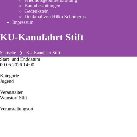
Friedhofsgebührenordnung
(opens
Baumbestattungen
in
Gedenkstein
new
Denkmal von Hilko Schomerus
tab)
Impressum
KU-Kanufahrt Stift
Startseite
KU-Kanufahrt Stift
Pfadnavigation
Start- und Enddatum
09.05.2026 14:00
Kategorie
Jugend
Veranstalter
Wunstorf Stift
Veranstaltungsort