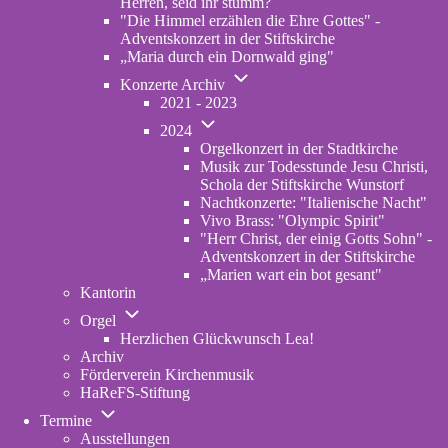
Herren, seid ihr stumm?
"Die Himmel erzählen die Ehre Gottes" -
Adventskonzert in der Stiftskirche
„Maria durch ein Dornwald ging"
Unternavigation
Konzerte Archiv
von
2021 - 2023
Konzerte
Unternavigation
Archiv
2024
von
Orgelkonzert in der Stadtkirche
2024
Musik zur Todesstunde Jesu Christi,
Schola der Stiftskirche Wunstorf
Nachtkonzerte: "Italienische Nacht"
Vivo Brass: "Olympic Spirit"
"Herr Christ, der einig Gotts Sohn" -
Adventskonzert in der Stiftskirche
„Marien wart ein bot gesant"
Kantorin
Unternavigation
Orgel
von
Herzlichen Glückwunsch Lea!
Orgel
Archiv
Förderverein Kirchenmusik
HaReFS-Stiftung
Unternavigation
Termine
von
Ausstellungen
Termine