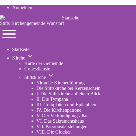
Anmelden
User
account
Stifts-Kirchengemeinde Wunstorf
menu
Navigation
Toggle
Startseite
main
Unternavigation
menu
Kirche
von
Karte der Gemeinde
Kirche
Gottesdienste
Unternavigation
Stiftskirche
von
Virtuelle Kirchenführung
Stiftskirche
Die Stiftskirche bei Kerzenschein
I. Die Stiftskirche auf einen Blick
II. Die Tympana
III. Grabplatten und Epitaphien
IV. Die Kirchenpatrone
V. Der Verkündigungsaltar
VI. Das Sakramentshaus
VII. Passionsdarstellungen
VIII. Die Glocken