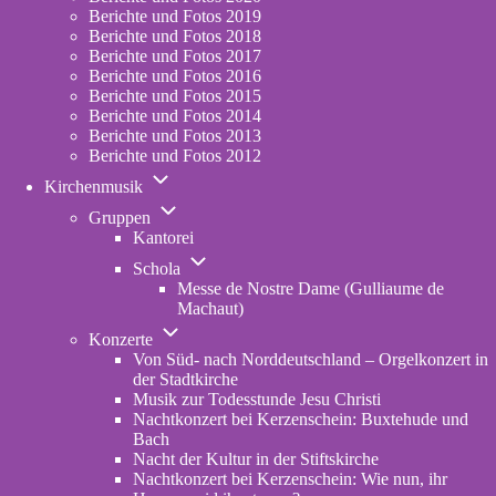
2023
Berichte und Fotos 2019
Berichte und Fotos 2018
Berichte und Fotos 2017
Berichte und Fotos 2016
Berichte und Fotos 2015
Berichte und Fotos 2014
Berichte und Fotos 2013
Berichte und Fotos 2012
Unternavigation
Kirchenmusik
von
Unternavigation
Kirchenmusik
Gruppen
von
Kantorei
Gruppen
Unternavigation
Schola
von
Messe de Nostre Dame (Gulliaume de
Schola
Machaut)
Unternavigation
Konzerte
von
Von Süd- nach Norddeutschland – Orgelkonzert in
Konzerte
der Stadtkirche
Musik zur Todesstunde Jesu Christi
Nachtkonzert bei Kerzenschein: Buxtehude und
Bach
Nacht der Kultur in der Stiftskirche
Nachtkonzert bei Kerzenschein: Wie nun, ihr