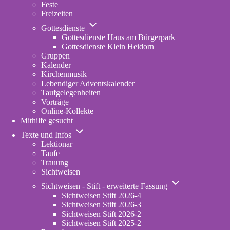
Feste
Freizeiten
Unternavigation
Gottesdienste
von
Gottesdienste Haus am Bürgerpark
Gottesdienste
Gottesdienste Klein Heidorn
Gruppen
Kalender
Kirchenmusik
Lebendiger Adventskalender
Taufgelegenheiten
Vorträge
Online-Kollekte
Mithilfe gesucht
Unternavigation
Texte und Infos
von
Lektionar
Texte
Taufe
und
Trauung
Infos
Sichtweisen
Unternavigation
Sichtweisen - Stift - erweiterte Fassung
von
Sichtweisen Stift 2026-4
Sichtweisen
Sichtweisen Stift 2026-3
-
Sichtweisen Stift 2026-2
Stift
Sichtweisen Stift 2025-2
-