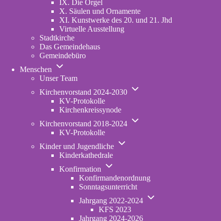
IX. Die Orgel
X. Säulen und Ornamente
XI. Kunstwerke des 20. und 21. Jhd
Virtuelle Ausstellung
Stadtkirche
Das Gemeindehaus
Gemeindebüro
Unternavigation
Menschen
von
Unser Team
Menschen
Unternavigation
Kirchenvorstand 2024-2030
von
KV-Protokolle
Kirchenvorstand
Kirchenkreissynode
2024-
Unternavigation
2030
Kirchenvorstand 2018-2024
von
KV-Protokolle
Kirchenvorstand
Unternavigation
2018-
Kinder und Jugendliche
von
2024
Kinderkathedrale
Kinder
Unternavigation
und
Konfirmation
von
Jugendliche
Konfirmandenordnung
Konfirmation
Sonntagsunterricht
Unternavigation
Jahrgang 2022-2024
von
KFS 2023
Jahrgang
Jahrgang 2024-2026