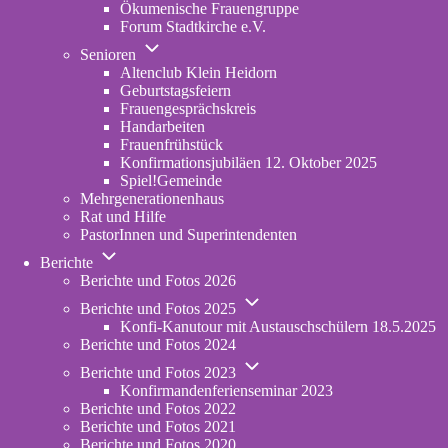
Ökumenische Frauengruppe
Forum Stadtkirche e.V.
(opens
Unternavigation
in
Senioren
von
new
Altenclub Klein Heidorn
Senioren
tab)
Geburtstagsfeiern
Frauengesprächskreis
Handarbeiten
Frauenfrühstück
Konfirmationsjubiläen 12. Oktober 2025
Spiel!Gemeinde
Mehrgenerationenhaus
(opens
Rat und Hilfe
in
PastorInnen und Superintendenten
new
Unternavigation
tab)
Berichte
von
Berichte und Fotos 2026
Berichte
Unternavigation
Berichte und Fotos 2025
von
Konfi-Kanutour mit Austauschschülern 18.5.2025
Berichte
Berichte und Fotos 2024
und
Unternavigation
Fotos
Berichte und Fotos 2023
von
2025
Konfirmandenferienseminar 2023
Berichte
Berichte und Fotos 2022
und
Berichte und Fotos 2021
Fotos
Berichte und Fotos 2020