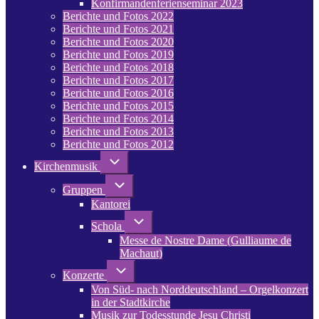
Konfirmandenferienseminar 2023
Berichte
und
Berichte und Fotos 2022
Fotos
Berichte und Fotos 2021
2023
Berichte und Fotos 2020
Berichte und Fotos 2019
Berichte und Fotos 2018
Berichte und Fotos 2017
Berichte und Fotos 2016
Berichte und Fotos 2015
Berichte und Fotos 2014
Berichte und Fotos 2013
Berichte und Fotos 2012
Unternavigation
Kirchenmusik
von
Kirchenmusik
Unternavigation
Gruppen
von
Kantorei
Gruppen
Unternavigation
Schola
von
Messe de Nostre Dame (Gulliaume de
Schola
Machaut)
Unternavigation
Konzerte
von
Von Süd- nach Norddeutschland – Orgelkonzert
Konzerte
in der Stadtkirche
Musik zur Todesstunde Jesu Christi