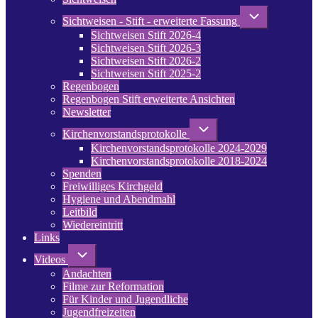
Unternavigation
Sichtweisen - Stift - erweiterte Fassung
von
Sichtweisen Stift 2026-4
Sichtweisen
-
Sichtweisen Stift 2026-3
Stift
Sichtweisen Stift 2026-2
-
Sichtweisen Stift 2025-2
erweiterte
Regenbogen
Fassung
Regenbogen Stift erweiterte Ansichten
Newsletter
Unternavigation
Kirchenvorstandsprotokolle
von
Kirchenvorstandsprotokolle 2024-2029
Kirchenvorstandsprotokolle
Kirchenvorstandsprotokolle 2018-2024
Spenden
Freiwilliges Kirchgeld
Hygiene und Abendmahl
Leitbild
Wiedereintritt
Links
Unternavigation
Videos
von
Andachten
Videos
Filme zur Reformation
Für Kinder und Jugendliche
Jugendfreizeiten