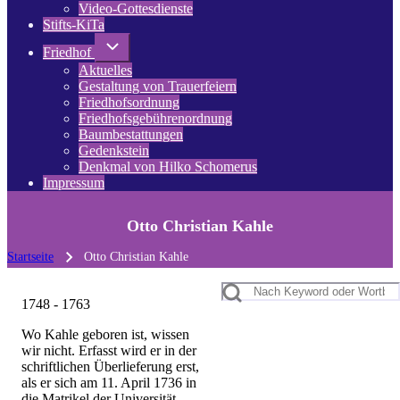
Video-Gottesdienste
Stifts-KiTa
(opens
in
Unternavigation
Friedhof
von
new
Aktuelles
Friedhof
tab)
Gestaltung von Trauerfeiern
Friedhofsordnung
Friedhofsgebührenordnung
(opens
Baumbestattungen
in
Gedenkstein
new
Denkmal von Hilko Schomerus
tab)
Impressum
Otto Christian Kahle
Startseite
Otto Christian Kahle
Pfadnavigation
Suche
1748 - 1763
Wo Kahle geboren ist, wissen
wir nicht. Erfasst wird er in der
schriftlichen Überlieferung erst,
als er sich am 11. April 1736 in
die Matrikel der Universität