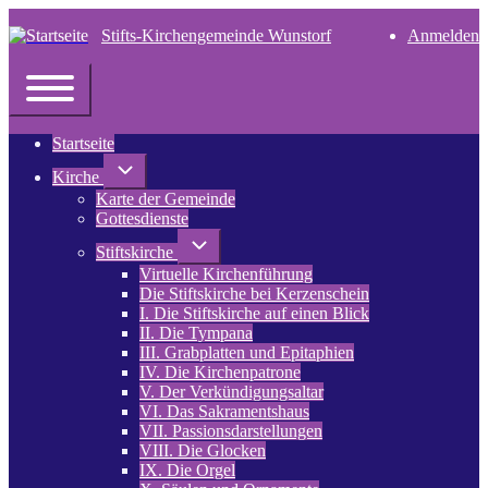
Stifts-Kirchengemeinde Wunstorf
Anmelden
User
account
Navigation
menu
Toggle
main
Startseite
menu
Unternavigation
Kirche
von
Karte der Gemeinde
Kirche
Gottesdienste
Unternavigation
Stiftskirche
von
Virtuelle Kirchenführung
Stiftskirche
Die Stiftskirche bei Kerzenschein
I. Die Stiftskirche auf einen Blick
II. Die Tympana
III. Grabplatten und Epitaphien
IV. Die Kirchenpatrone
V. Der Verkündigungsaltar
VI. Das Sakramentshaus
VII. Passionsdarstellungen
VIII. Die Glocken
IX. Die Orgel