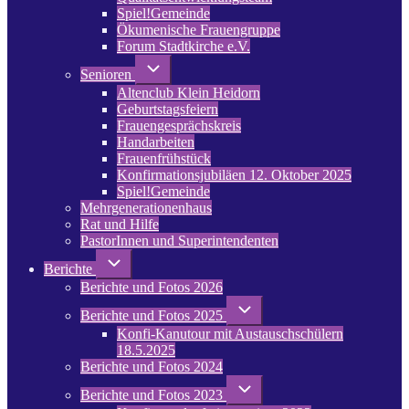
Spiel!Gemeinde
Ökumenische Frauengruppe
Forum Stadtkirche e.V.
(opens
in
Unternavigation
Senioren
von
new
Altenclub Klein Heidorn
Senioren
tab)
Geburtstagsfeiern
Frauengesprächskreis
Handarbeiten
Frauenfrühstück
Konfirmationsjubiläen 12. Oktober 2025
Spiel!Gemeinde
Mehrgenerationenhaus
(opens
Rat und Hilfe
in
PastorInnen und Superintendenten
new
tab)
Unternavigation
Berichte
von
Berichte und Fotos 2026
Berichte
Unternavigation
Berichte und Fotos 2025
von
Konfi-Kanutour mit Austauschschülern
Berichte
und
18.5.2025
Fotos
Berichte und Fotos 2024
2025
Unternavigation
Berichte und Fotos 2023
von