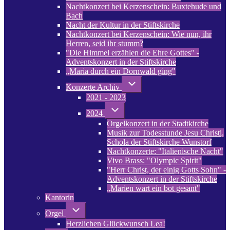
Nachtkonzert bei Kerzenschein: Buxtehude und
Bach
Nacht der Kultur in der Stiftskirche
Nachtkonzert bei Kerzenschein: Wie nun, ihr
Herren, seid ihr stumm?
"Die Himmel erzählen die Ehre Gottes" -
Adventskonzert in der Stiftskirche
„Maria durch ein Dornwald ging"
Unternavigation
Konzerte Archiv
von
2021 - 2023
Konzerte
Archiv
Unternavigation
2024
von
Orgelkonzert in der Stadtkirche
2024
Musik zur Todesstunde Jesu Christi,
Schola der Stiftskirche Wunstorf
Nachtkonzerte: "Italienische Nacht"
Vivo Brass: "Olympic Spirit"
"Herr Christ, der einig Gotts Sohn" -
Adventskonzert in der Stiftskirche
„Marien wart ein bot gesant"
Kantorin
Unternavigation
Orgel
von
Herzlichen Glückwunsch Lea!
Orgel