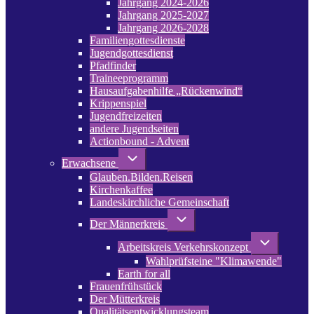
Jahrgang 2024-2026
2024
Jahrgang 2025-2027
Jahrgang 2026-2028
Familiengottesdienste
Jugendgottesdienst
Pfadfinder
(opens
Traineeprogramm
in
Hausaufgabenhilfe „Rückenwind“
new
Krippenspiel
tab)
Jugendfreizeiten
andere Jugendseiten
Actionbound - Advent
Unternavigation
Erwachsene
von
Glauben.Bilden.Reisen
Erwachsene
(opens
Kirchenkaffee
in
Landeskirchliche Gemeinschaft
new
tab)
Unternavigation
Der Männerkreis
von
Der
Unternavigati
Arbeitskreis Verkehrskonzept
Männerkreis
von
Wahlprüfsteine "Klimawende"
Arbeitskreis
Verkehrskonz
Earth for all
Frauenfrühstück
Der Mütterkreis
Qualitätsentwicklungsteam