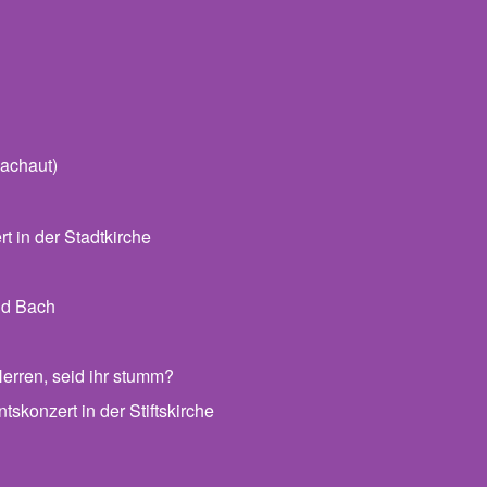
achaut)
 in der Stadtkirche
nd Bach
erren, seid ihr stumm?
skonzert in der Stiftskirche
 Archiv