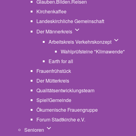
Glauben.Bilden.Reisen
(opens in new tab)
Kirchenkaffee
Landeskirchliche Gemeinschaft
Unternavigation von Der Män
Der Männerkreis
Unternavig
Arbeitskreis Verkehrskonzept
Wahlprüfsteine "Klimawende"
Earth for all
Frauenfrühstück
Der Mütterkreis
Qualitätsentwicklungsteam
Spiel!Gemeinde
Ökumenische Frauengruppe
Forum Stadtkirche e.V.
(opens in new tab)
Unternavigation von Senioren
Senioren