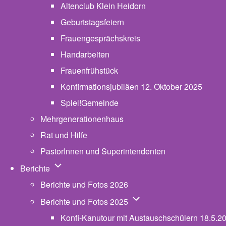
Altenclub Klein Heidorn
Geburtstagsfeiern
Frauengesprächskreis
Handarbeiten
Frauenfrühstück
Konfirmationsjubiläen 12. Oktober 2025
Spiel!Gemeinde
Mehrgenerationenhaus
(opens in new tab)
Rat und Hilfe
PastorInnen und Superintendenten
Unternavigation von Berichte
Berichte
Berichte und Fotos 2026
Unternavigation von Beric
Berichte und Fotos 2025
Konfi-Kanutour mit Austauschschülern 18.5.2