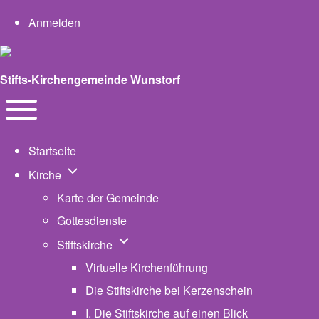
User account menu
Anmelden
Stifts-Kirchengemeinde Wunstorf
Navigation
Toggle main menu
Startseite
Unternavigation von Kirche
Kirche
Karte der Gemeinde
Gottesdienste
Unternavigation von Stiftskirche
Stiftskirche
Virtuelle Kirchenführung
Die Stiftskirche bei Kerzenschein
I. Die Stiftskirche auf einen Blick