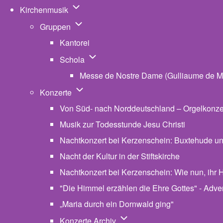
Unternavigation von Kirchenmusik
Kirchenmusik
Unternavigation von Gruppen
Gruppen
Kantorei
Unternavigation von Schola
Schola
Messe de Nostre Dame (Gulliaume de M
Unternavigation von Konzerte
Konzerte
Von Süd- nach Norddeutschland – Orgelkonzert
Musik zur Todesstunde Jesu Christi
Nachtkonzert bei Kerzenschein: Buxtehude u
Nacht der Kultur in der Stiftskirche
Nachtkonzert bei Kerzenschein: Wie nun, ihr H
"Die Himmel erzählen die Ehre Gottes" - Advent
„Maria durch ein Dornwald ging"
Unternavigation von Konzerte
Konzerte Archiv