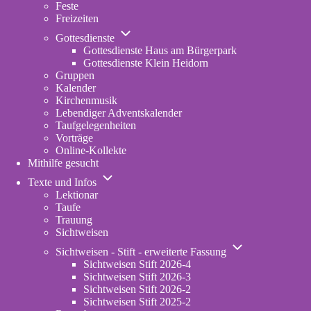
Feste
Freizeiten
Unternavigation
Gottesdienste
von
Gottesdienste Haus am Bürgerpark
Gottesdienste
Gottesdienste Klein Heidorn
Gruppen
Kalender
Kirchenmusik
Lebendiger Adventskalender
Taufgelegenheiten
Vorträge
Online-Kollekte
Mithilfe gesucht
Unternavigation
Texte und Infos
von
Lektionar
Texte
Taufe
und
Trauung
Infos
Sichtweisen
Unternavigation
Sichtweisen - Stift - erweiterte Fassung
von
Sichtweisen Stift 2026-4
Sichtweisen
Sichtweisen Stift 2026-3
-
Sichtweisen Stift 2026-2
Stift
Sichtweisen Stift 2025-2
-