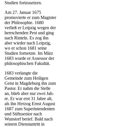
Studien fortzusetzen.
Am 27. Januar 1675
promovierte er zum Magister
der Philosophie. 1680
verließ er Leipzig wegen der
herr­schenden Pest und ging
nach Rinteln. Es zog ihn
aber wieder nach Leipzig,
wo er schon 1681 seine
Studien fortsetzte. Im März
1683 wurde er Assessor der
philosophischen Fa­kultät.
1683 verlangte die
Gemeinde zum Heiligen
Geist in Magde­burg ihn zum
Pastor. Er nahm die Stelle
an, blieb aber nur zwei Jah­
re. Er war erst 31 Jahre alt,
als ihn Herzog Ernst August
1687 zum Superintendenten
und Stiftssenior nach
Wunstorf berief. Bald nach
seinem Dienstantritt in