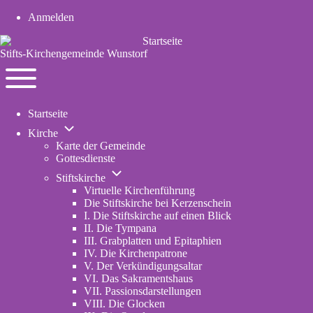
Anmelden
User
account
Stifts-Kirchengemeinde Wunstorf
menu
Navigation
Toggle
Startseite
main
Unternavigation
menu
Kirche
von
Karte der Gemeinde
Kirche
Gottesdienste
Unternavigation
Stiftskirche
von
Virtuelle Kirchenführung
Stiftskirche
Die Stiftskirche bei Kerzenschein
I. Die Stiftskirche auf einen Blick
II. Die Tympana
III. Grabplatten und Epitaphien
IV. Die Kirchenpatrone
V. Der Verkündigungsaltar
VI. Das Sakramentshaus
VII. Passionsdarstellungen
VIII. Die Glocken