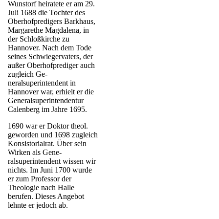
Wunstorf heiratete er am 29.
Juli 1688 die Tochter des
Oberhofpredigers Barkhaus,
Margarethe Mag­dalena, in
der Schloßkirche zu
Hannover. Nach dem Tode
sei­nes Schwiegervaters, der
außer Oberhofprediger auch
zugleich Ge­
neralsuperintendent in
Hannover war, erhielt er die
Generalsuperin­tendentur
Calenberg im Jahre 1695.
1690 war er Doktor theol.
gewor­den und 1698 zugleich
Konsistorialrat. Über sein
Wirken als Gene­
ralsuperintendent wissen wir
nichts. Im Juni 1700 wurde
er zum Professor der
Theologie nach Halle
berufen. Dieses Angebot
lehnte er jedoch ab.