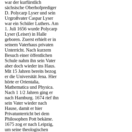
war der kurfürstlich
sächsische Oberhofprediger
D. Polycarp Lyser und sein
Urgroßvater Caspar Lyser
war ein Schüler Luthers. Am
1. Juli 1656 wurde Polycarp
Lyser (Leiser) in Halle
geboren. Zuerst erhielt er in
seinem Vaterhaus privaten
Unterricht. Nach kurzem
Besuch einer öffentlichen
Schule nahm ihn sein Vater
aber doch wieder ins Haus.
Mit 15 Jahren bereits bezog
er die Univer­sität Jena. Hier
hörte er Orientalia,
Mathematica und Physica.
Nach 1 1/2 Jahren ging er
nach Hamburg. 1674 rief ihn
sein Vater wieder nach
Hause, damit er hier
Privatunterricht bei dem
Philo­sophen Pott bekäme.
1675 zog er nach Leipzig,
um seine theologi­schen